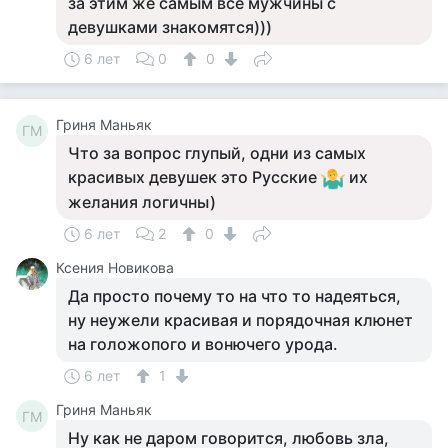
за этим же самым все мужчины с
девушками знакомятся)))
6 лет
0
0
Гриня Маньяк
ГМ
Что за вопрос глупый, одни из самых
красивых девушек это Русские
их
желания логичны)
6 лет
2
0
Ксения Новикова
Да просто почему то на что то надеяться,
ну неужели красивая и порядочная клюнет
на голожопого и вонючего урода.
6 лет
1
Гриня Маньяк
ГМ
Ну как не даром говорится, любовь зла,