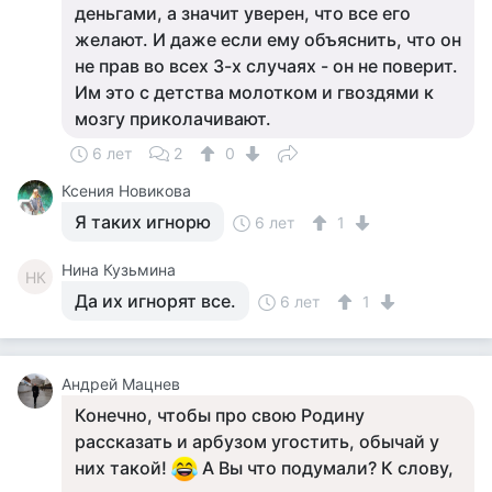
деньгами, а значит уверен, что все его
желают. И даже если ему объяснить, что он
не прав во всех 3-х случаях - он не поверит.
Им это с детства молотком и гвоздями к
мозгу приколачивают.
6 лет
2
0
Ксения Новикова
Я таких игнорю
6 лет
1
Нина Кузьмина
НК
Да их игнорят все.
6 лет
1
Андрей Мацнев
Конечно, чтобы про свою Родину
рассказать и арбузом угостить, обычай у
них такой!
А Вы что подумали? К слову,