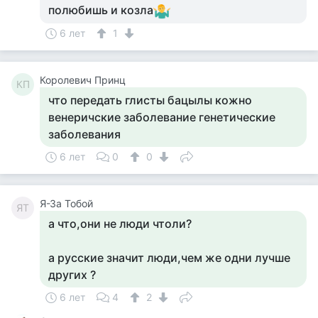
полюбишь и козла
6 лет
1
Королевич Принц
КП
что передать глисты бацылы кожно
венеричские заболевание генетические
заболевания
6 лет
0
0
Я-За Тобой
ЯТ
а что,они не люди чтоли?
а русские значит люди,чем же одни лучше
других ?
6 лет
4
2