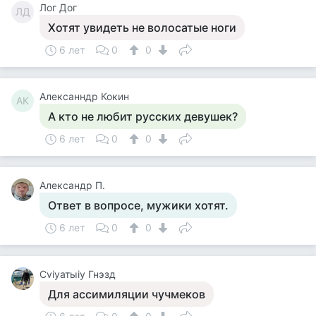
Лог Дог
ЛД
Хотят увидеть не волосатые ноги
6 лет
0
0
Алексанндр Кокин
АК
А кто не любит русских девушек?
6 лет
0
0
Александр П.
Ответ в вопросе, мужики хотят.
6 лет
0
0
Cviyатыiy Гнэзд
Для ассимиляции чучмеков