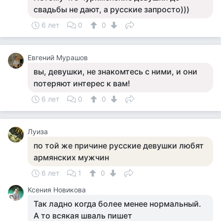
свадьбы не дают, а русские запросто)))
6 лет
0
0
Евгений Мурашов
вы, девушки, не знакомтесь с ними, и они
потеряют интерес к вам!
6 лет
0
0
Луиза
по той же причине русские девушки любят
армянских мужчин
6 лет
1
0
Ксения Новикова
Так ладно когда более менее нормальный.
А то всякая шваль пишет