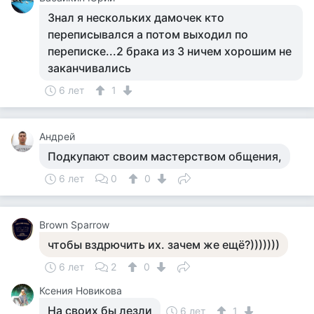
Знал я нескольких дамочек кто
переписывался а потом выходил по
переписке...2 брака из 3 ничем хорошим не
заканчивались
6 лет
1
Андрей
Подкупают своим мастерством общения,
6 лет
0
0
Brown Sparrow
чтобы вздрючить их. зачем же ещё?)))))))
6 лет
2
0
Ксения Новикова
На своих бы лезли
6 лет
1