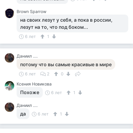
Brown Sparrow
на своих лезут у себя, а пока в россии,
лезут на то, что под боком...
6 лет
1
Даниил ....
потому что вы самые красивые в мире
6 лет
2
0
Ксения Новикова
Похоже
6 лет
1
Даниил ....
да
6 лет
1