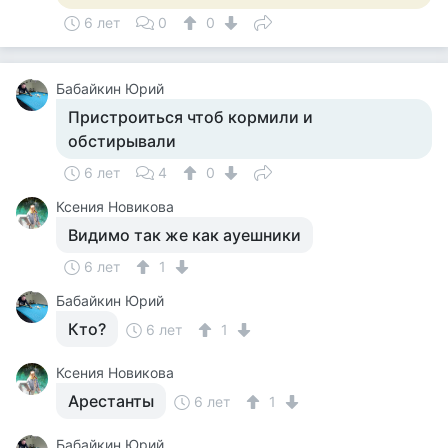
6 лет
0
0
Бабайкин Юрий
Пристроиться чтоб кормили и
обстирывали
6 лет
4
0
Ксения Новикова
Видимо так же как ауешники
6 лет
1
Бабайкин Юрий
Кто?
6 лет
1
Ксения Новикова
Арестанты
6 лет
1
Бабайкин Юрий