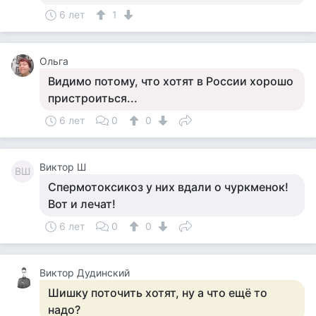
6 лет
1
Ольга
Видимо потому, что хотят в России хорошо
пристроиться...
6 лет
0
0
Виктор Ш
ВШ
Спермотоксикоз у них вдали о чуркменок!
Вот и лечат!
6 лет
0
0
Виктор Дудинский
Шишку поточить хотят, ну а что ещё то
надо?