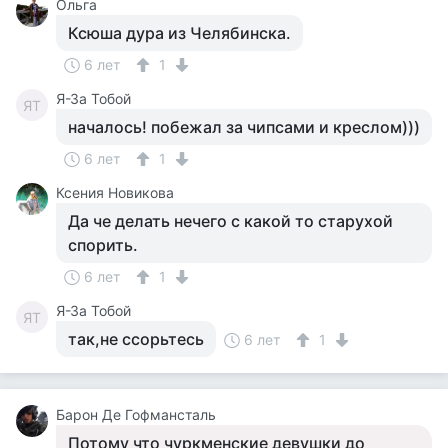
Ольга
Ксюша дура из Челябинска.
6 лет
1
Я-За Тобой
ЯТ
началось! побежал за чипсами и креслом)))
6 лет
1
Ксения Новикова
Да че делать нечего с какой то старухой
спорить.
6 лет
1
Я-За Тобой
ЯТ
так,не ссорьтесь
6 лет
1
Барон Де Гофмансталь
Потому что чуркменские девушки до