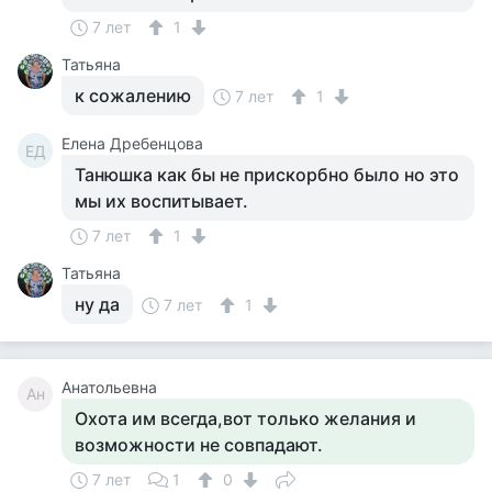
7 лет
1
Татьяна
к сожалению
7 лет
1
Елена Дребенцова
ЕД
Танюшка как бы не прискорбно было но это
мы их воспитывает.
7 лет
1
Татьяна
ну да
7 лет
1
Анатольевна
Ан
Охота им всегда,вот только желания и
возможности не совпадают.
7 лет
1
0