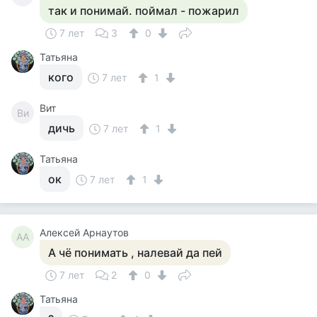
так и понимай. поймал - пожарил
7 лет
3
0
Татьяна
кого
7 лет
1
Вит
Ви
дичь
7 лет
1
Татьяна
ок
7 лет
1
Алексей Арнаутов
АА
А чё понимать , налевай да пей
7 лет
2
0
Татьяна