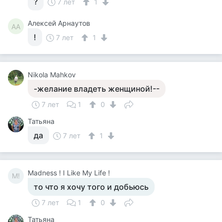
?
7 лет
1
Алексей Арнаутов
АА
!
7 лет
1
Nikola Mahkov
-желание владеть женщиной!--
7 лет
1
0
Татьяна
да
7 лет
1
Madness ! I Like My Life !
M!
то что я хочу того и добьюсь
7 лет
1
0
Татьяна