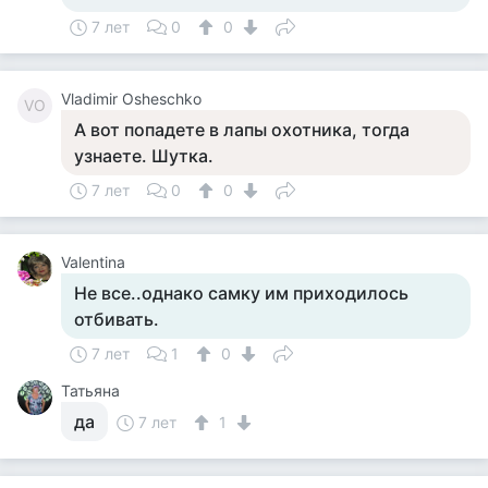
7 лет
0
0
Vladimir Osheschko
VO
А вот попадете в лапы охотника, тогда
узнаете. Шутка.
7 лет
0
0
Valentina
Не все..однако самку им приходилось
отбивать.
7 лет
1
0
Татьяна
да
7 лет
1