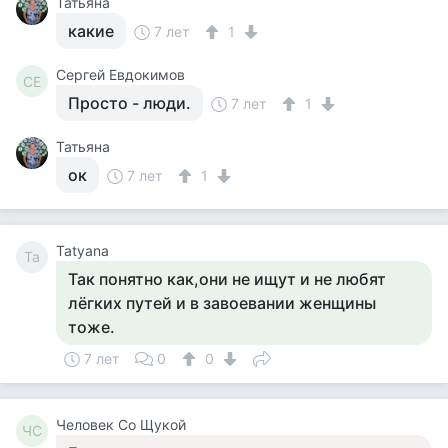
Татьяна
какие
7 лет
1
Сергей Евдокимов
СЕ
Просто - люди.
7 лет
1
Татьяна
ок
7 лет
1
Tatyana
Ta
Так понятно как,они не ищут и не любят
лёгких путей и в завоевании женщины
тоже.
7 лет
0
0
Человек Со Щукой
ЧС