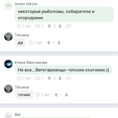
Artem Nikton
AN
некоторые рыболовы, собиратели и
огородники
7 лет
1
0
Татьяна
да
7 лет
1
Елена Максимова
Не все...Вегетарианцы--плохие охотники.))
7 лет
1
0
Татьяна
точно
7 лет
1
Вит
Ви