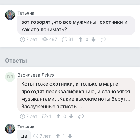
Татьяна
вот говорят ,что все мужчины -охотники и
как это понимать?
7 лет
487
31
0
Ответы
Васильева Лиkия
ВЛ
Коты тоже охотники, и только в марте
проходят переквалификацию, и становятся
музыкантами...Какие высокие ноты берут...
Заслуженные артисты...
7 лет
1
0
Татьяна
да
7 лет
1