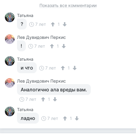
Показать все комментарии
Татьяна
?
7 лет
1
Лев Дувидович Перкис
!
7 лет
1
Татьяна
и что
7 лет
1
Лев Дувидович Перкис
Аналогично ала вреды вам.
7 лет
1
Татьяна
ладно
7 лет
1