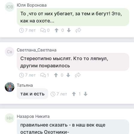
Юля Воронова
ЮВ
То ,что от них убегает, за тем и бегут! Это,
как на охоте...
7 лет
0
0
Светлана_Светлана
Св
Стереотипно мыслят. Кто то ляпнул,
другим понравилось
7 лет
1
0
Татьяна
так и есть
7 лет
1
Назаров Никита
НН
правильнее сказать - в наш век еще
остались Охотники-