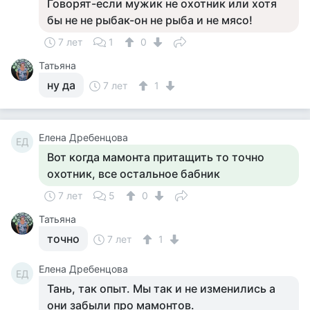
Говорят-если мужик не охотник или хотя
бы не не рыбак-он не рыба и не мясо!
7 лет
1
0
Татьяна
ну да
7 лет
1
Елена Дребенцова
ЕД
Вот когда мамонта притащить то точно
охотник, все остальное бабник
7 лет
5
0
Татьяна
точно
7 лет
1
Елена Дребенцова
ЕД
Тань, так опыт. Мы так и не изменились а
они забыли про мамонтов.