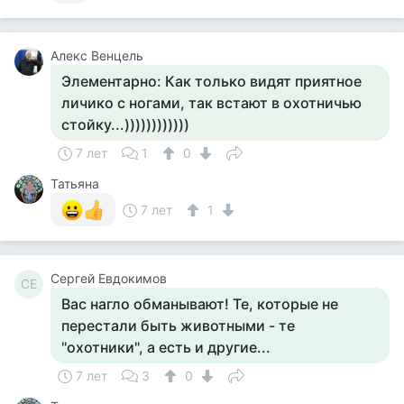
Алекс Венцель
Элементарно: Как только видят приятное
личико с ногами, так встают в охотничью
стойку...))))))))))))
7 лет
1
0
Татьяна
7 лет
1
Сергей Евдокимов
СЕ
Вас нагло обманывают! Те, которые не
перестали быть животными - те
"охотники", а есть и другие...
7 лет
3
0