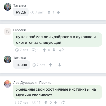
Татьяна
ну да
7 лет
1
Георгий
Ге
ну как поймал дичь,забросил в лукошко и
охотится за следующей
7 лет
1
0
Татьяна
точно
7 лет
1
Лев Дувидович Перкис
Женщины свои охотничные инстинкты, на
мужчин сваливают.
7 лет
11
0