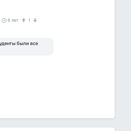
6 лет
1
туденты были все