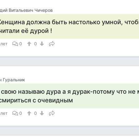
дий Витальевич Чичеров
енщина должна быть настолько умной, чтоб
читали её дурой !
 лет
0
0
н Гуральник
 свою называю дура а я дурак-потому что н
смириться с очевидным
 лет
0
0