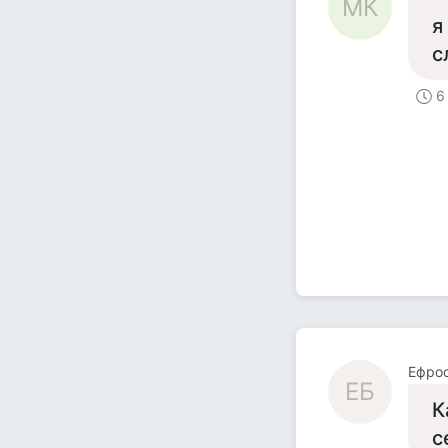
МК
я
с
6
Ефро
ЕБ
К
с