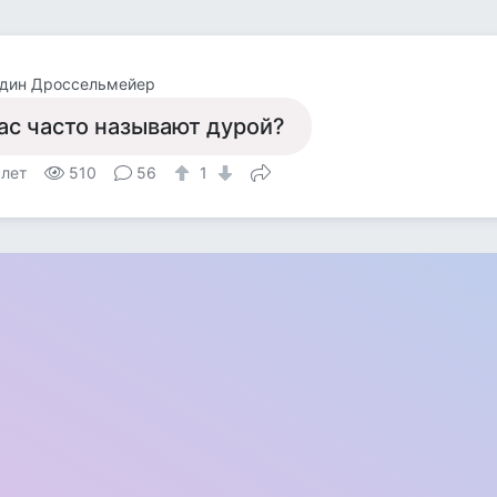
один Дроссельмейер
ас часто называют дурой?
 лет
510
56
1