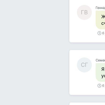
Генна
ГВ
Ж
с
6
Семе
СГ
Я
у
6