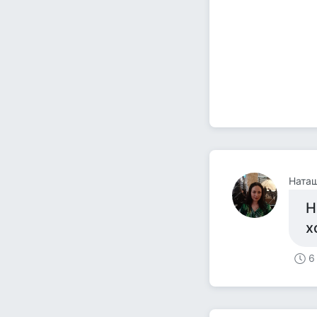
Наташ
Н
х
6