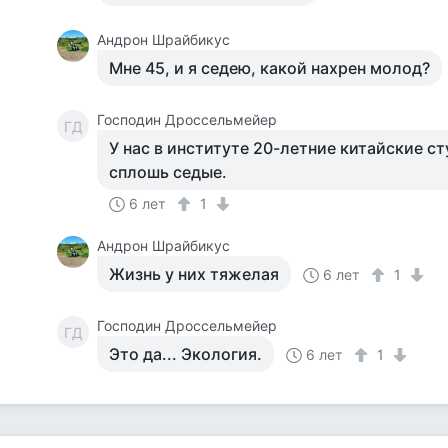
Андрон Шрайбикус
Мне 45, и я седею, какой нахрен молод?
Господин Дроссельмейер
ГД
У нас в институте 20-летние китайские с
сплошь седые.
6 лет
1
Андрон Шрайбикус
Жизнь у них тяжелая
6 лет
1
Господин Дроссельмейер
ГД
Это да... Экология.
6 лет
1