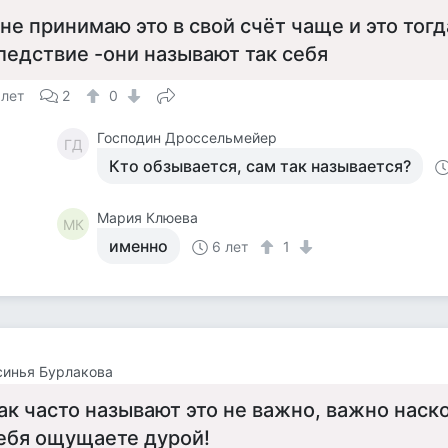
 не принимаю это в свой счёт чаще и это тогд
ледствие -они называют так себя
 лет
2
0
Господин Дроссельмейер
ГД
Кто обзывается, сам так называется?
Мария Клюева
МК
именно
6 лет
1
синья Бурлакова
ак часто называют это не важно, важно наск
ебя ощущаете дурой!