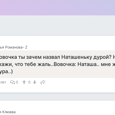
ья Романова- Z
овочка ты зачем назвал Наташеньку дурой? 
кажи, что тебе жаль..Вовочка: Наташа.. мне 
ура..)
 лет
0
0
я Клюева