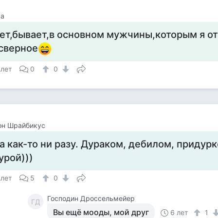
ка
ет,бывает,в основном мужчины,которым я о
сверное
 лет
0
0
он Шрайбикус
а как-то ни разу. Дураком, дебилом, придурк
урой)))
 лет
5
0
Господин Дроссельмейер
ГД
Вы ещё мооды, мой друг
6 лет
1