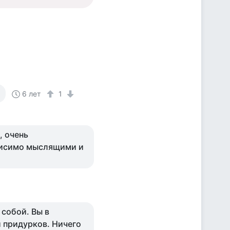
6 лет
1
, очень
висимо мыслящими и
 собой. Вы в
и придурков. Ничего