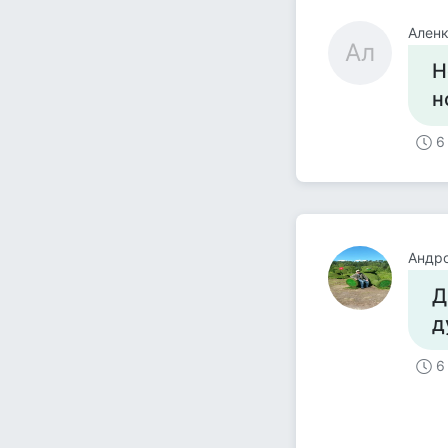
Ален
Ал
Н
н
6
Андр
Д
д
6