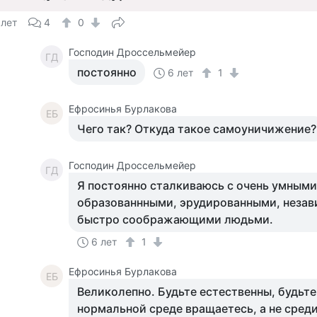
 лет
4
0
Господин Дроссельмейер
ГД
постоянно
6 лет
1
Ефросинья Бурлакова
ЕБ
Чего так? Откуда такое самоуничижение?
Господин Дроссельмейер
ГД
Я постоянно сталкиваюсь с очень умными
образованнными, эрудированными, неза
быстро соображающими людьми.
6 лет
1
Ефросинья Бурлакова
ЕБ
Великолепно. Будьте естественны, будьте
нормальной среде вращаетесь, а не сред