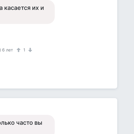
а касается их и
6 лет
1
олько часто вы