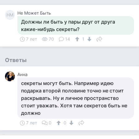
Не Может Быть
НМ
Должны ли быть у пары друг от друга
какие-нибудь секреты?
7 лет
70
14
1
Ответы
Анна
секреты могут быть. Например идею
подарка второй половине точно не стоит
раскрывать. Ну и личное пространство
стоит уважать. Хотя там секретов быть не
должно
7 лет
0
0