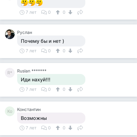
7 лет
0
0
Руслан
Почему бы и нет )
7 лет
0
0
Ruslan *******
R*
Иди нахуй!!!
7 лет
0
0
Константин
Ко
Возможны
7 лет
0
0