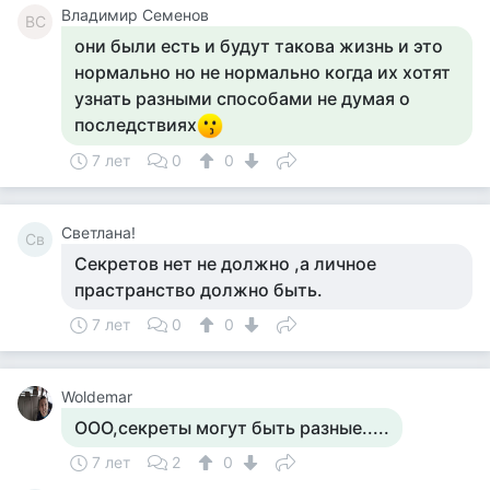
Владимир Семенов
ВС
они были есть и будут такова жизнь и это
нормально но не нормально когда их хотят
узнать разными способами не думая о
последствиях
7 лет
0
0
Светлана!
Св
Секретов нет не должно ,а личное
прастранство должно быть.
7 лет
0
0
Woldemar
ООО,секреты могут быть разные.....
7 лет
2
0