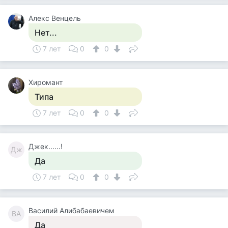
Алекс Венцель
Нет...
7 лет
0
0
Хиромант
Типа
7 лет
0
0
Джек......!
Дж
Да
7 лет
0
0
Василий Алибабаевичем
ВА
Да