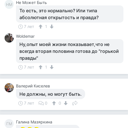
Не Может Быть
НМ
То есть, это нормально? Или типа
абсолютная открытость и правда?
7 лет
1
Woldemar
Ну,опыт моей жизни показывает,что не
всегда вторая половина готова до "горькой
правды"
7 лет
1
Валерий Киселев
Не должны, но могут быть.
7 лет
0
0
Галина Мазяркина
ГМ