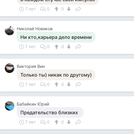
7 лет
0
0
Николай Новиков
Ни кто,карьера дело времени
7 лет
0
0
Виктория Вин
Только ты) никак по другому)
7 лет
0
0
Бабайкин Юрий
Предательство близких
7 лет
0
0