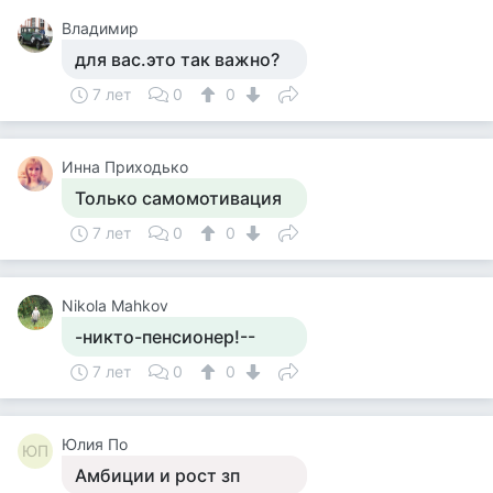
Владимир
для вас.это так важно?
7 лет
0
0
Инна Приходько
Только самомотивация
7 лет
0
0
Nikola Mahkov
-никто-пенсионер!--
7 лет
0
0
Юлия По
ЮП
Амбиции и рост зп