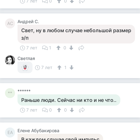
7 лет
0
0
Андрей С.
АС
Свет, ну в любом случае небольшой размер
з/п
7 лет
1
0
Светлая
7 лет
1
******
**
Раньше люди. Сейчас ни кто и не что..
7 лет
0
0
Елене Абубакирова
ЕА
В каждом случае свой импульс