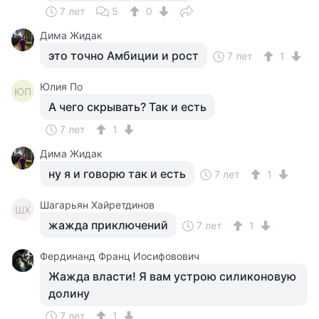
7 лет
5
0
Дима Жидак
это точно Амбиции и рост
7 лет
1
Юлия По
ЮП
А чего скрывать? Так и есть
7 лет
1
Дима Жидак
ну я и говорю так и есть
7 лет
1
Шагарьян Хайретдинов
ШХ
жажда приключений
7 лет
1
Фердинанд Франц Иосифовович
Жажда власти! Я вам устрою силиконовую
долину
7 лет
1