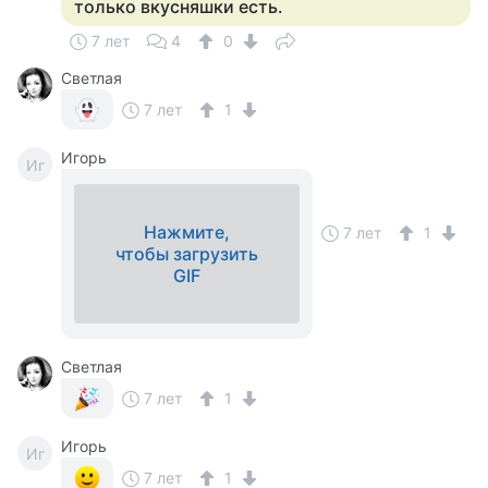
только вкусняшки есть.
7 лет
4
0
Светлая
7 лет
1
Игорь
Иг
Нажмите,
7 лет
1
чтобы загрузить
GIF
Светлая
7 лет
1
Игорь
Иг
7 лет
1