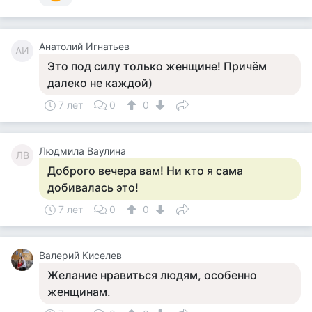
Анатолий Игнатьев
АИ
Это под силу только женщине! Причём
далеко не каждой)
7 лет
0
0
Людмила Ваулина
ЛВ
Доброго вечера вам! Ни кто я сама
добивалась это!
7 лет
0
0
Валерий Киселев
Желание нравиться людям, особенно
женщинам.