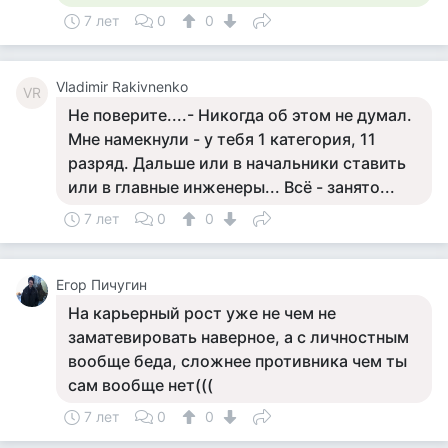
7 лет
0
0
Vladimir Rakivnenko
VR
Не поверите....- Никогда об этом не думал.
Мне намекнули - у тебя 1 категория, 11
разряд. Дальше или в начальники ставить
или в главные инженеры... Всё - занято...
7 лет
0
0
Егор Пичугин
На карьерный рост уже не чем не
заматевировать наверное, а с личностным
вообще беда, сложнее противника чем ты
сам вообще нет(((
7 лет
0
0