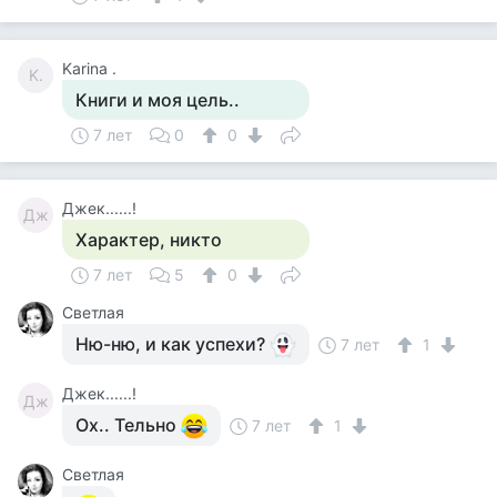
Karina .
K.
Книги и моя цель..
7 лет
0
0
Джек......!
Дж
Характер, никто
7 лет
5
0
Светлая
Ню-ню, и как успехи?
7 лет
1
Джек......!
Дж
Ох.. Тельно
7 лет
1
Светлая