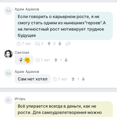
Адам Адамов
АА
Если говорить о карьерном росте, я не
смогу стать одним из нынешних"героев".А
на личностный рост мотивирует трудное
будущее
7 лет
2
0
Светлая
7 лет
1
Адам Адамов
АА
Сам нет хотел
7 лет
1
Игорь
Иг
Всё упирается всегда в деньги, как не
рости. Для самоудовлетворения можно