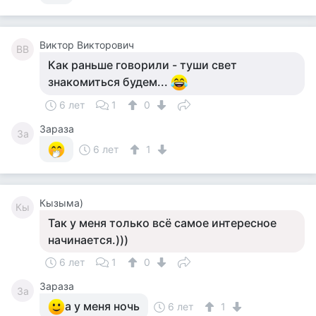
Виктор Викторович
ВВ
Как раньше говорили - туши свет
знакомиться будем...
6 лет
1
0
Зараза
За
6 лет
1
Кызыма)
Кы
Так у меня только всё самое интересное
начинается.)))
6 лет
1
0
Зараза
За
а у меня ночь
6 лет
1