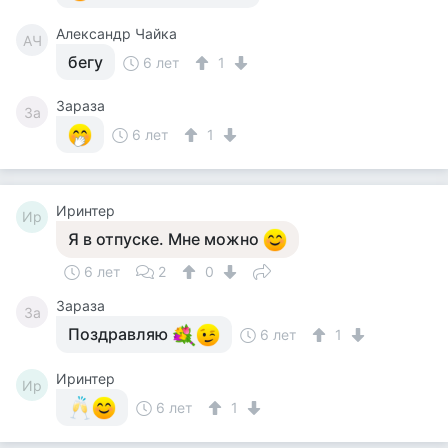
Александр Чайка
АЧ
бегу
6 лет
1
Зараза
За
6 лет
1
Иринтер
Ир
Я в отпуске. Мне можно
6 лет
2
0
Зараза
За
Поздравляю
6 лет
1
Иринтер
Ир
6 лет
1