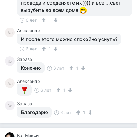
провода и соеденяете их )))) и все ...свет
вырубить во всем доме
6 лет
1
Александр
Ал
И после этого можно спокойно уснуть?
6 лет
1
Зараза
За
Конечно
6 лет
1
Александр
Ал
6 лет
1
Зараза
За
Благодарю
6 лет
1
Кот Макси