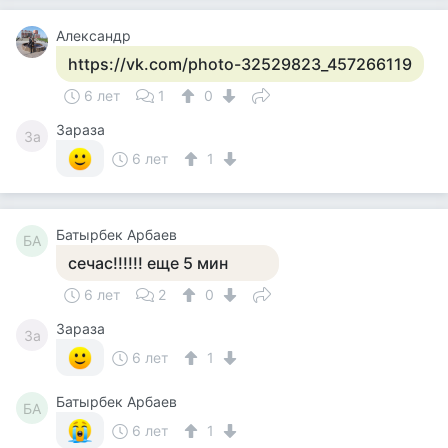
Александр
https://vk.com/photo-32529823_457266119
6 лет
1
0
Зараза
За
6 лет
1
Батырбек Арбаев
БА
сечас!!!!!! еще 5 мин
6 лет
2
0
Зараза
За
6 лет
1
Батырбек Арбаев
БА
6 лет
1