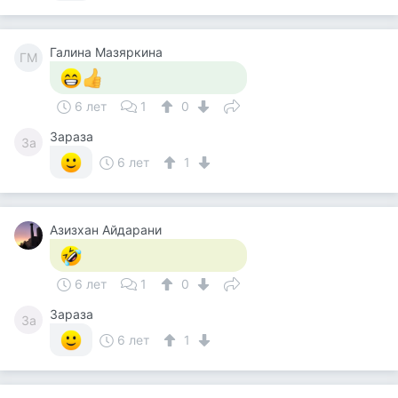
Галина Мазяркина
ГМ
6 лет
1
0
Зараза
За
6 лет
1
Азизхан Айдарани
6 лет
1
0
Зараза
За
6 лет
1