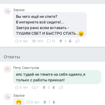
Зараза
За
Вы чего ещё не спите?
В интернете всё сидите!...
Завтра рано всем вставать -
ТУШИМ СВЕТ И БЫСТРО СПАТЬ..
6 лет
264
15
2
Ответы
Петр Свистунов
ПС
епс тудей не тяните на себя одеяло,я
только с работы приехал!
6 лет
1
0
Зараза
За
6 лет
1