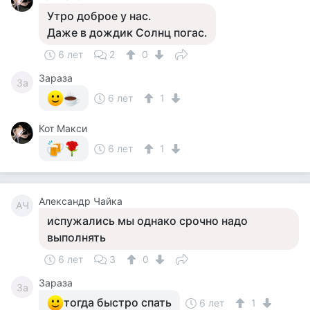
Утро доброе у нас.
Даже в дождик Солнц погас.
6 лет
2
0
Зараза
За
6 лет
1
Кот Макси
6 лет
1
Александр Чайка
АЧ
испужались мы однако срочно надо
выполнять
6 лет
3
0
Зараза
За
тогда быстро спать
6 лет
1