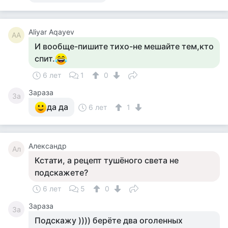
Aliyar Aqayev
AA
И вообще-пишите тихо-не мешайте тем,кто
спит.
6 лет
1
0
Зараза
За
да да
6 лет
1
Александр
Ал
Кстати, а рецепт тушёного света не
подскажете?
6 лет
5
0
Зараза
За
Подскажу )))) берёте два оголенных