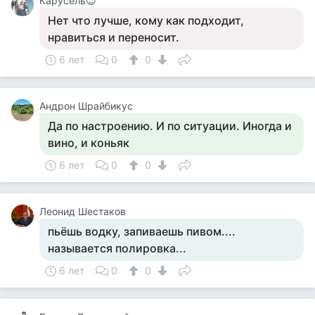
Карусель😉
Нет что лучше, кому как подходит,
нравиться и переносит.
6 лет
0
0
Андрон Шрайбикус
Да по настроению. И по ситуации. Иногда и
вино, и коньяк
6 лет
0
0
Леонид Шестаков
пьёшь водку, запиваешь пивом....
называется полировка...
6 лет
0
0