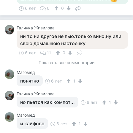
6 лет
0
0
Галинка Живилова
ни то ни другое не пью.только вино,ну или
свою домашнюю настоечку
6 лет
11
0
Показать все комментарии
Магомед
понятно
6 лет
1
Галинка Живилова
но пьется как компот...
6 лет
1
Магомед
и кайфово
6 лет
1