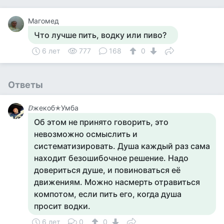
Магомед
Что лучше пить, водку или пиво?
6 лет
777
168
0
Ответы
ⅅжекоб✭Умба
Об этом не принято говорить, это
невозможно осмыслить и
систематизировать. Душа каждый раз сама
находит безошибочное решение. Надо
довериться душе, и повиноваться её
движениям. Можно насмерть отравиться
компотом, если пить его, когда душа
просит водки.
6 лет
0
0