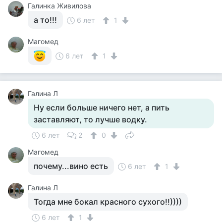
Галинка Живилова
а то!!!
6 лет
1
Магомед
6 лет
1
Галина Л
Ну если больше ничего нет, а пить
заставляют, то лучше водку.
6 лет
2
0
Магомед
почему...вино есть
6 лет
1
Галина Л
Тогда мне бокал красного сухого!!))))
6 лет
1