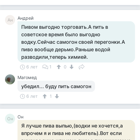
Андрей
Ан
Пивом выгодно торговать.А пить в
советское время было выгодно
водку.Сейчас самогон своей перегонки.А
пиво вообще дерьмо.Раньше водой
разводили,теперь химией.
6 лет
1
0
Магомед
убедил... буду пить самогон
6 лет
1
Он
Он
Я лучше пива выпью,(водки не хочется,а
впрочем я и пива не любитель).Вот если