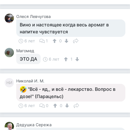
Олеся Левчугова
Вино и настоящее когда весь аромат в
напитке чувствуется
6 лет
1
0
Магомед
ЭТО ДА
6 лет
1
Николай И. М.
НИ
"Всё - яд,, и всё - лекарство. Вопрос в
дозе!" (Парацельс)
6 лет
0
0
Дедушка Сережа