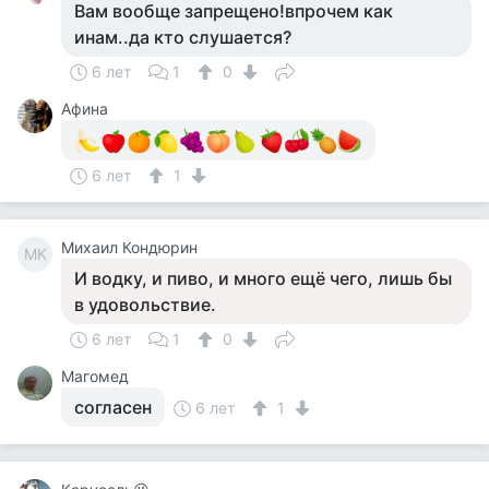
Вам вообще запрещено!впрочем как
инам..да кто слушается?
6 лет
1
0
Афина
6 лет
1
Михаил Кондюрин
МК
И водку, и пиво, и много ещё чего, лишь бы
в удовольствие.
6 лет
1
0
Магомед
согласен
6 лет
1