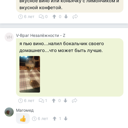
вкусное вино или коньячку с лимончиком и
вкусной конфетой.
6 лет
0
0
V-Враг Незалёжности - Z
VН
я пью вино...налил бокальчик своего
домашнего...что может быть лучше.
6 лет
1
0
Магомед
6 лет
1