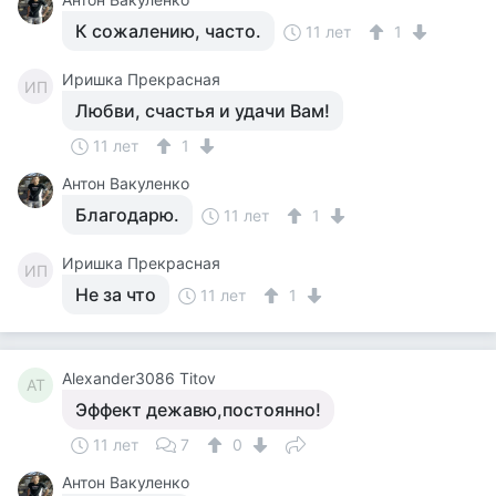
К сожалению, часто.
11 лет
1
Иришка Прекрасная
ИП
Любви, счастья и удачи Вам!
11 лет
1
Антон Вакуленко
Благодарю.
11 лет
1
Иришка Прекрасная
ИП
Не за что
11 лет
1
Alexander3086 Titov
AT
Эффект дежавю,постоянно!
11 лет
7
0
Антон Вакуленко