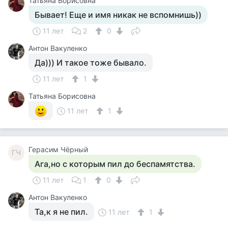
Татьяна Борисовна
Бывает! Еще и имя никак не вспомнишь))
11 лет
2
0
Антон Вакуленко
Да))) И такое тоже бывало.
11 лет
1
Татьяна Борисовна
11 лет
1
Герасим Чёрный
ГЧ
Ага,но с которым пил до беспамятства.
11 лет
1
0
Антон Вакуленко
Та,к я не пил.
11 лет
1