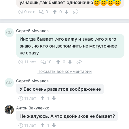
узнаешь,так бывает однозначно
9 лет
0
0
Сергей Мочалов
СМ
Иногда бывает ,что вижу и знаю ,что я его
знаю ,но кто он ,вспомнить не могу,точнее
не сразу
11 лет
10
0
Показать все комментарии
Сергей Мочалов
СМ
У Вас очень развитое воображение
11 лет
1
Антон Вакуленко
Не жалуюсь. А что двойников не бывает?
11 лет
1