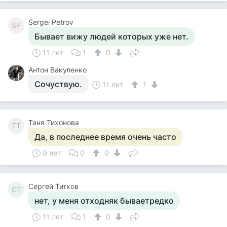
Sergei Petrov
SP
Бывает вижу людей которых уже нет.
11 лет
1
0
Антон Вакуленко
Сочуствую.
11 лет
1
Таня Тихонова
ТТ
Да, в последнее время очень часто
9 лет
0
0
Сергей Титков
СТ
нет, у меня отходняк бываетредко
11 лет
1
0