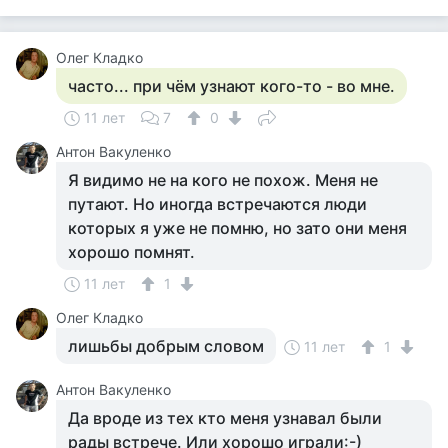
Олег Кладко
часто... при чём узнают кого-то - во мне.
11 лет
7
0
Антон Вакуленко
Я видимо не на кого не похож. Меня не
путают. Но иногда встречаются люди
которых я уже не помню, но зато они меня
хорошо помнят.
11 лет
1
Олег Кладко
лишьбы добрым словом
11 лет
1
Антон Вакуленко
Да вроде из тех кто меня узнавал были
рады встрече. Или хорошо играли:-)