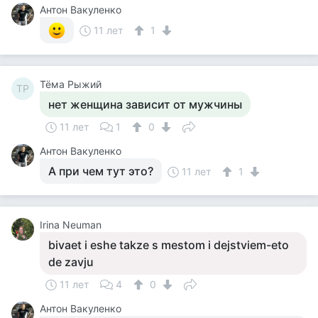
Антон Вакуленко
11 лет
1
Тёма Рыжий
ТР
нет женщина зависит от мужчины
11 лет
1
0
Антон Вакуленко
А при чем тут это?
11 лет
1
Irina Neuman
bivaet i eshe takze s mestom i dejstviem-eto
de zavju
11 лет
4
0
Антон Вакуленко