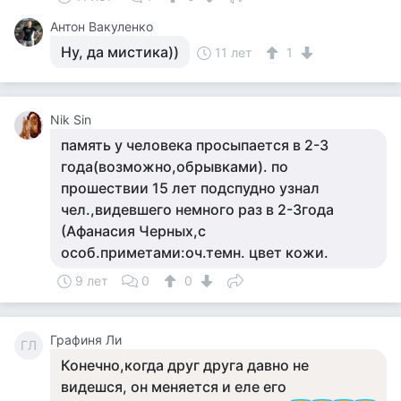
Антон Вакуленко
Ну, да мистика))
11 лет
1
Nik Sin
память у человека просыпается в 2-3
года(возможно,обрывками). по
прошествии 15 лет подспудно узнал
чел.,видевшего немного раз в 2-3года
(Афанасия Черных,с
особ.приметами:оч.темн. цвет кожи.
9 лет
0
0
Графиня Ли
ГЛ
Конечно,когда друг друга давно не
видешся, он меняется и еле его