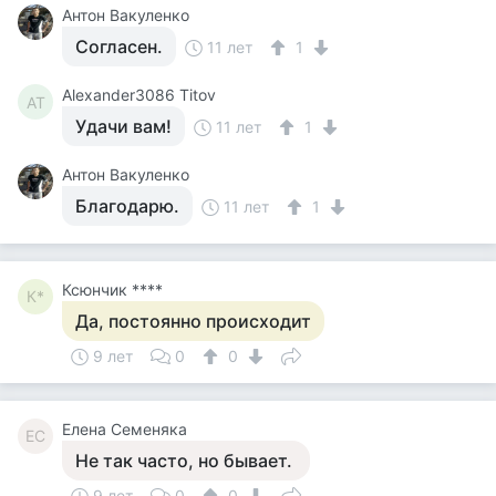
Антон Вакуленко
Согласен.
11 лет
1
Alexander3086 Titov
AT
Удачи вам!
11 лет
1
Антон Вакуленко
Благодарю.
11 лет
1
Ксюнчик ****
К*
Да, постоянно происходит
9 лет
0
0
Елена Семеняка
ЕС
Не так часто, но бывает.
9 лет
0
0