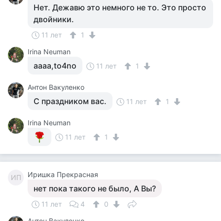
Нет. Дежавю это немного не то. Это просто
двойники.
11 лет
1
Irina Neuman
aaaa,to4no
11 лет
1
Антон Вакуленко
С праздником вас.
11 лет
1
Irina Neuman
11 лет
1
Иришка Прекрасная
ИП
нет пока такого не было, А Вы?
11 лет
4
0
Антон Вакуленко