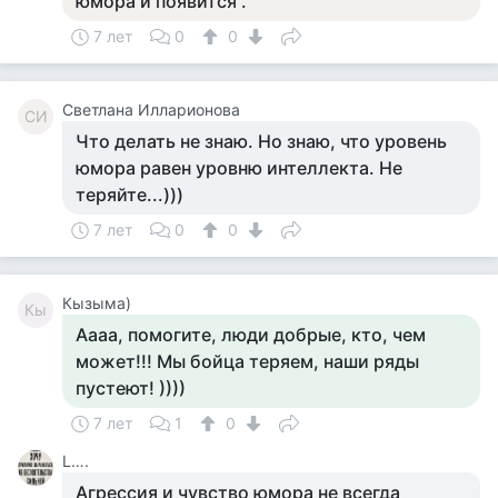
юмора и появится .
7 лет
0
0
Светлана Илларионова
СИ
Что делать не знаю. Но знаю, что уровень
юмора равен уровню интеллекта. Не
теряйте...)))
7 лет
0
0
Кызыма)
Кы
Аааа, помогите, люди добрые, кто, чем
может!!! Мы бойца теряем, наши ряды
пустеют! ))))
7 лет
1
0
L….
Агрессия и чувство юмора не всегда