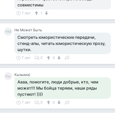
совместимы
7 лет
1
Не Может Быть
НМ
Смотреть юмористические передачи,
стенд-апы, читать юмористическую прозу,
шутки.
7 лет
0
0
Кызыма)
Кы
Аааа, помогите, люди добрые, кто, чем
может!!! Мы бойца теряем, наши ряды
пустеют! ))))
7 лет
0
0