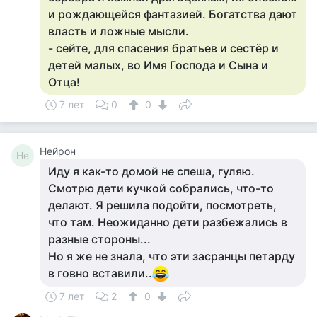
и рождающейся фантазией. Богатства дают
власть и ложные мысли.
- сейте, для спасения братьев и сестёр и
детей малых, во Имя Господа и Сына и
Отца!
7 лет
0
0
Нейрон
Не
Иду я как-то домой не спеша, гуляю.
Смотрю дети кучкой собрались, что-то
делают. Я решила подойти, посмотреть,
что там. Неожиданно дети разбежались в
разные стороны...
Но я же не знала, что эти засранцы петарду
в говно вставили..
7 лет
2
0