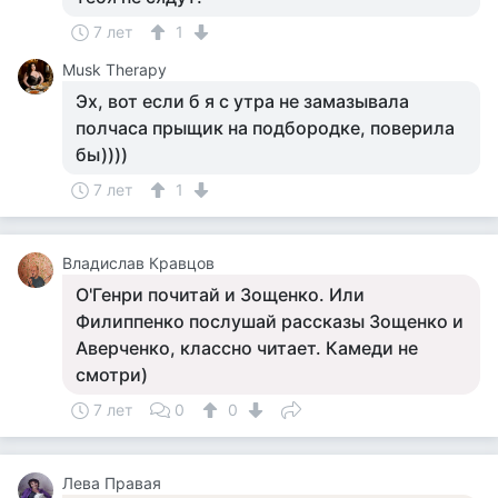
7 лет
1
Musk Therapy
Эх, вот если б я с утра не замазывала
полчаса прыщик на подбородке, поверила
бы))))
7 лет
1
Владислав Кравцов
О'Генри почитай и Зощенко. Или
Филиппенко послушай рассказы Зощенко и
Аверченко, классно читает. Камеди не
смотри)
7 лет
0
0
Лева Правая