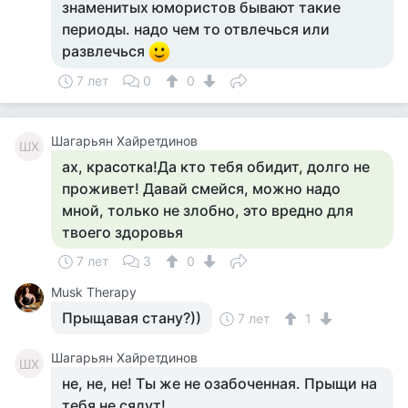
знаменитых юмористов бывают такие
периоды. надо чем то отвлечься или
развлечься
7 лет
0
0
Шагарьян Хайретдинов
ШХ
ах, красотка!Да кто тебя обидит, долго не
проживет! Давай смейся, можно надо
мной, только не злобно, это вредно для
твоего здоровья
7 лет
3
0
Musk Therapy
Прыщавая стану?))
7 лет
1
Шагарьян Хайретдинов
ШХ
не, не, не! Ты же не озабоченная. Прыщи на
тебя не сядут!