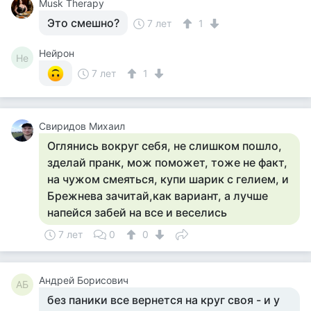
Musk Therapy
Это смешно?
7 лет
1
Нейрон
Не
7 лет
1
Свиридов Михаил
Оглянись вокруг себя, не слишком пошло,
зделай пранк, мож поможет, тоже не факт,
на чужом смеяться, купи шарик с гелием, и
Брежнева зачитай,как вариант, а лучше
напейся забей на все и веселись
7 лет
0
0
Андрей Борисович
АБ
без паники все вернется на круг своя - и у