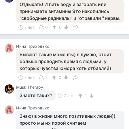
Отдыхать! И пить воду и загорать или
принимаете витамины Это накопились
"свободные радикалы" и "отравили " нервы.
7 лет
0
0
Инна Приходько
Бывают такие моменты) я думаю, стоит
больше проводить время с людьми, у
которых чувства юмора хоть отбавляй)
7 лет
2
0
Musk Therapy
Знаете таких?
7 лет
1
Инна Приходько
Знаю) в жизни много позитивных людей))
просто мы их порой считаем