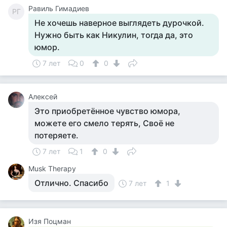
Равиль Гимадиев
РГ
Не хочешь наверное выглядеть дурочкой.
Нужно быть как Никулин, тогда да, это
юмор.
7 лет
0
0
Алексей
Это приобретённое чувство юмора,
можете его смело терять, Своё не
потеряете.
7 лет
1
0
Musk Therapy
Отлично. Спасибо
7 лет
1
Изя Поцман