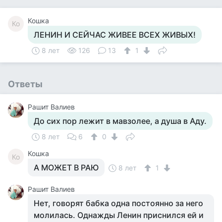
Кошка
Ко
ЛЕНИН И СЕЙЧАС ЖИВЕЕ ВСЕХ ЖИВЫХ!
8 лет
126
13
1
Ответы
Рашит Валиев
До сих пор лежит в мавзолее, а душа в Аду.
8 лет
6
0
Кошка
Ко
А МОЖЕТ В РАЮ
8 лет
1
Рашит Валиев
Нет, говорят бабка одна постоянно за него
молилась. Однажды Ленин приснился ей и