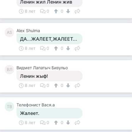
Ленин жил Ленин жив
8 лет
0
0
Alex Shulma
AS
ДА...ЖАЛЕЕТ,ЖАЛЕЕТ...
8 лет
0
0
Видмет Лапатыч Бизульо
ВЛ
Ленин жыф!
8 лет
0
0
Телефонист Вася.а
ТВ
Жалеет.
8 лет
0
0