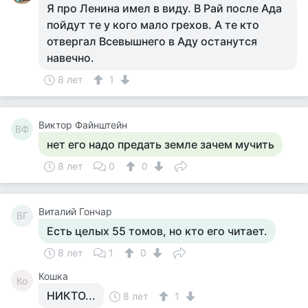
Я про Ленина имел в виду. В Рай после Ада
пойдут те у кого мало грехов. А те кто
отвергал Всевышнего в Аду останутся
навечно.
8 лет
1
Виктор Файнштейн
ВФ
нет его надо предать земле зачем мучить
8 лет
0
0
Виталий Гончар
ВГ
Есть целых 55 томов, но кто его читает.
8 лет
1
0
Кошка
Ко
НИКТО...
8 лет
1