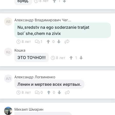
Бред.
8 лет
1
Александр Владимирович Чегодаев
АВ
Nu,sredstv na ego soderzanie tratjat
bol`she,chem na zivix
8 лет
1
0
Кошка
Ко
ЭТО ТОЧНО!!!
8 лет
1
Александр Логвиненко
АЛ
Ленин и мертвее всех иертвых.
8 лет
0
0
Михаил Шмарин