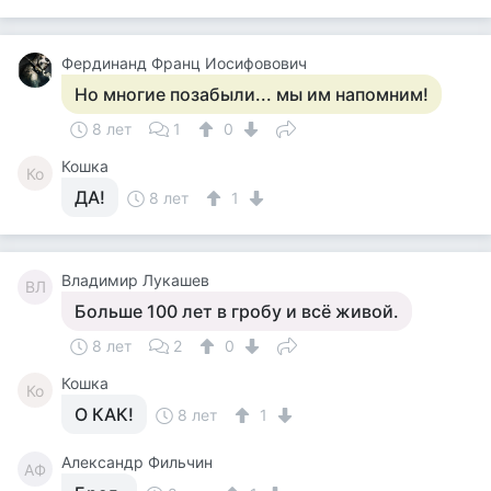
Фердинанд Франц Иосифовович
Но многие позабыли... мы им напомним!
8 лет
1
0
Кошка
Ко
ДА!
8 лет
1
Владимир Лукашев
ВЛ
Больше 100 лет в гробу и всё живой.
8 лет
2
0
Кошка
Ко
О КАК!
8 лет
1
Александр Фильчин
АФ