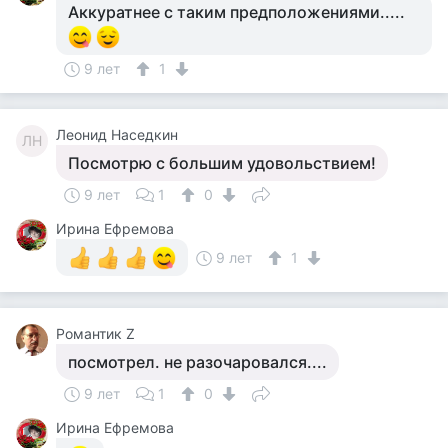
Аккуратнее с таким предположениями.....
9 лет
1
Леонид Наседкин
ЛН
Посмотрю с большим удовольствием!
9 лет
1
0
Ирина Ефремова
9 лет
1
Романтик Z
посмотрел. не разочаровался....
9 лет
1
0
Ирина Ефремова