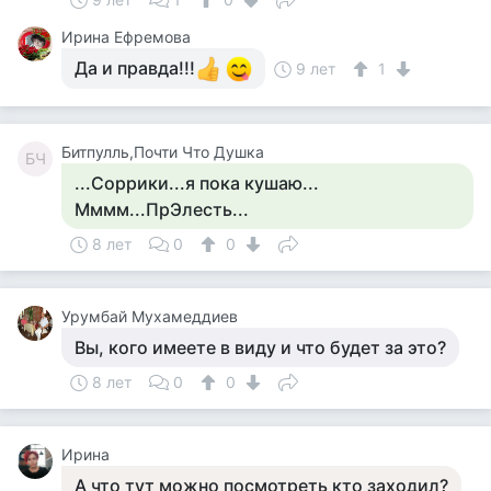
Ирина Ефремова
Да и правда!!!
9 лет
1
Битпулль,Почти Что Душка
БЧ
...Соррики...я пока кушаю...
Мммм...ПрЭлесть...
8 лет
0
0
Урумбай Мухамеддиев
Вы, кого имеете в виду и что будет за это?
8 лет
0
0
Ирина
А что тут можно посмотреть кто заходил?