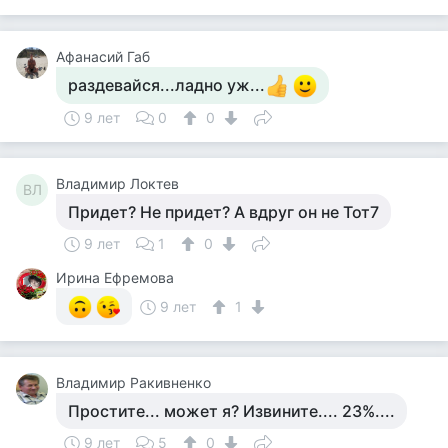
Афанасий Габ
раздевайся...ладно уж...
9 лет
0
0
Владимир Локтев
ВЛ
Придет? Не придет? А вдруг он не Тот7
9 лет
1
0
Ирина Ефремова
9 лет
1
Владимир Ракивненко
Простите... может я? Извините.... 23%....
9 лет
5
0