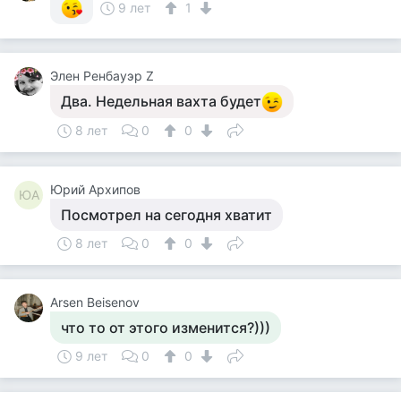
9 лет
1
Элен Ренбауэр Z
Два. Недельная вахта будет
8 лет
0
0
Юрий Архипов
ЮА
Посмотрел на сегодня хватит
8 лет
0
0
Arsen Beisenov
что то от этого изменится?)))
9 лет
0
0