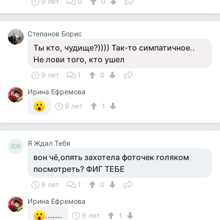
9 лет
0
0
Степанов Борис
Ты кто, чудище?)))) Так-то симпатичное..
Не лови того, кто ушел
9 лет
1
0
Ирина Ефремова
9 лет
1
Я Ждал Тебя
ЯЖ
вон чё,опять захотела фоточек голяком
посмотреть? ФИГ ТЕБЕ
9 лет
1
0
Ирина Ефремова
.......
9 лет
1