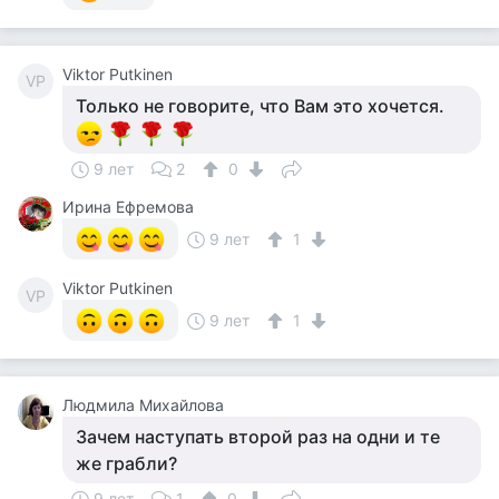
Viktor Putkinen
VP
Только не говорите, что Вам это хочется.
9 лет
2
0
Ирина Ефремова
9 лет
1
Viktor Putkinen
VP
9 лет
1
Людмила Михайлова
Зачем наступать второй раз на одни и те
же грабли?
9 лет
1
0