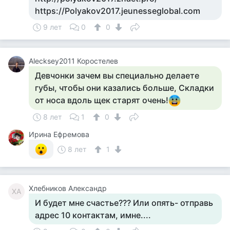
https://Polyakov2017.jeunesseglobal.com
9 лет
0
0
Alecksey2011 Коростелев
Девчонки зачем вы специально делаете
губы, чтобы они казались больше, Складки
от носа вдоль щек старят очень!
8 лет
1
0
Ирина Ефремова
8 лет
1
Хлебников Александр
ХА
И будет мне счастье??? Или опять- отправь
адрес 10 контактам, имне....