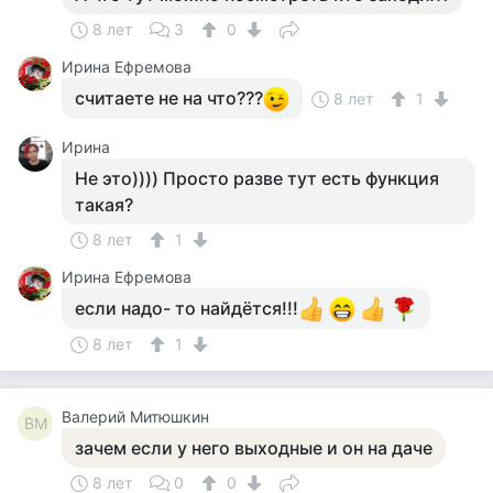
8 лет
3
0
Ирина Ефремова
считаете не на что???
8 лет
1
Ирина
Не это)))) Просто разве тут есть функция
такая?
8 лет
1
Ирина Ефремова
если надо- то найдётся!!!
8 лет
1
Валерий Митюшкин
ВМ
зачем если у него выходные и он на даче
8 лет
0
0