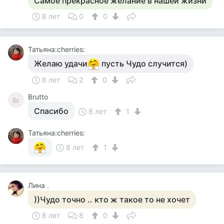
Самое прекрасное желание в нашей жизни
8 лет
0
0
Татьяна:cherries:
Желаю удачи
пусть Чудо случится)
8 лет
2
0
Brutto
Br
Спасибо
8 лет
1
Татьяна:cherries:
8 лет
1
Лина .
))Чудо точно .. кто ж такое то не хочет
8 лет
8
0