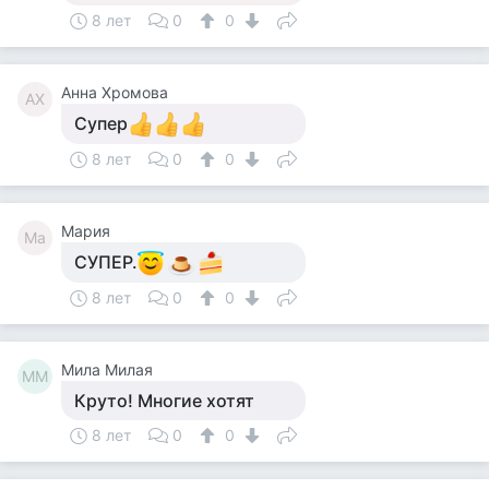
8 лет
0
0
Анна Хромова
АХ
Супер
8 лет
0
0
Мария
Ма
СУПЕР.
8 лет
0
0
Мила Милая
ММ
Круто! Многие хотят
8 лет
0
0