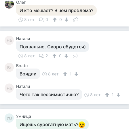
Олег
И кто мешает? В чём проблема?
8 лет
0
0
Натали
На
Похвально. Скоро сбудется)
8 лет
2
0
Brutto
Br
Врядли
8 лет
1
Натали
На
Чего так пессимистично?
8 лет
1
Умница
Ум
Ищешь сурогатную мать?