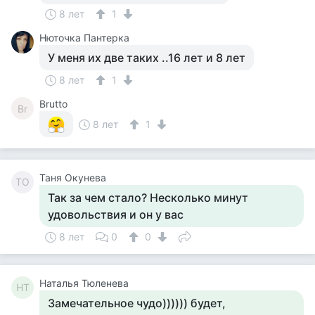
8 лет
1
Нюточка Пантерка
У меня их две таких ..16 лет и 8 лет
8 лет
1
Brutto
Br
8 лет
1
Таня Окунева
ТО
Так за чем стало? Несколько минут
удовольствия и он у вас
8 лет
0
0
Наталья Тюленева
НТ
Замечательное чудо)))))) будет,