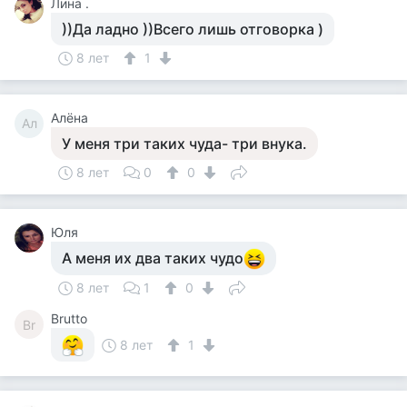
Лина .
))Да ладно ))Всего лишь отговорка )
8 лет
1
Алёна
Ал
У меня три таких чуда- три внука.
8 лет
0
0
Юля
А меня их два таких чудо
8 лет
1
0
Brutto
Br
8 лет
1