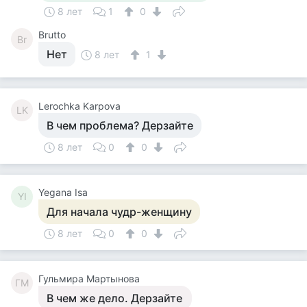
8 лет
1
0
Brutto
Br
Нет
8 лет
1
Lerochka Karpova
LK
В чем проблема? Дерзайте
8 лет
0
0
Yegana Isa
YI
Для начала чудр-женщину
8 лет
0
0
Гульмира Мартынова
ГМ
В чем же дело. Дерзайте