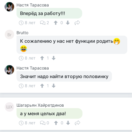
Настя Тарасова
Вперёд за работу!!!
8 лет
2
0
Brutto
Br
К сожалению у нас нет функции родить
8 лет
1
Настя Тарасова
Значит надо найти вторую половинку
8 лет
1
Шагарьян Хайретдинов
ШХ
а у меня целых два!
8 лет
0
0