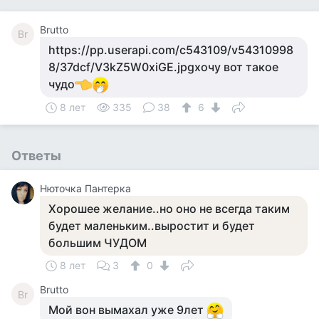
Brutto
Br
https://pp.userapi.com/c543109/v54310998
8/37dcf/V3kZ5W0xiGE.jpgхочу вот такое
чудо
8 лет
335
38
6
Ответы
Нюточка Пантерка
Хорошее желание..но оно не всегда таким
будет маленьким..выростит и будет
большим ЧУДОМ
8 лет
3
0
Brutto
Br
Мой вон вымахал уже 9лет