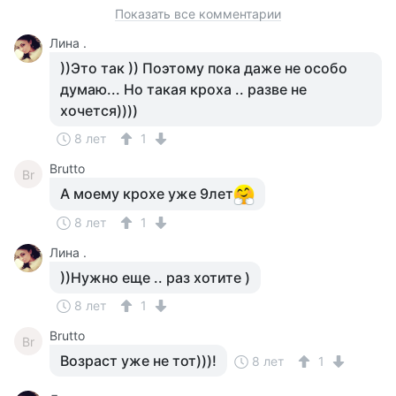
Показать все комментарии
Лина .
))Это так )) Поэтому пока даже не особо
думаю... Но такая кроха .. разве не
хочется))))
8 лет
1
Brutto
Br
А моему крохе уже 9лет
8 лет
1
Лина .
))Нужно еще .. раз хотите )
8 лет
1
Brutto
Br
Возраст уже не тот)))!
8 лет
1