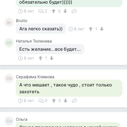
обязательно будет))))))
8 лет
2
0
Brutto
Br
Ага легко сказать))
8 лет
1
Наталья Тюленева
НТ
Есть желание...все будет...
8 лет
1
Серафима Климова
СК
А что мешает , такое чудо , стоит только
захотеть
8 лет
0
0
Ольга
Ол