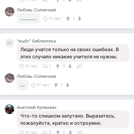
Любовь Солнечная
...........
11 лет
1
"мцбс" Библиотека
&Б
Люди учатся только на своих ошибках. В
этих случаях никакие учителя не нужны.
11 лет
1
0
Любовь Солнечная
...
11 лет
1
Анатолий Кулемзин
Что-то слишком запутано. Выразитесь,
пожалуйста, кратко и остроумно.
11 лет
2
0