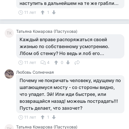
наступить в дальнейшем на те же грабли...
11 лет
1
Татьяна Комарова (Пастухова)
ТК
Каждый вправе распоряжаться своей
жизнью по собственному усмотрению.
Лбом об стенку? Но ведь и лоб его...
11 лет
4
0
Любовь Солнечная
Почему не покричать человеку, идущему по
шатающемуся мосту - со стороны видно,
что упадет. Эй! Или иди быстрее, или
возвращайся назад! можешь пострадать!!!
Пусть делает, что захочет?
11 лет
1
Татьяна Комарова (Пастухова)
ТК