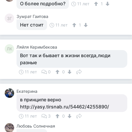
О более подробно?
11 лет
1
Зумрат Гаитова
ЗГ
Нет стоит
11 лет
1
Ляйля Керимбекова
ЛК
Вот так и бывает в жизни всегда,люди
разные
11 лет
0
0
Екатерина
в принципе верно
http://yasy.tirsnab.ru/54462/4255890/
11 лет
3
0
Любовь Солнечная