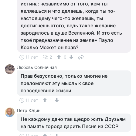
истина: независимо от того, кем ты
являешься и что делаешь, когда ты по-
настоящему чего-то желаешь, ты
достигнешь этого, ведь такое желание
зародилось в душе Вселенной. И это есть
твоё предназначение на земле» Пауло
Коэльо Может он прав?
11 лет
2
0
Любовь Солнечная
Прав безусловно, только многие не
преломляют эту мысль к свое
повседневной жизни.
11 лет
1
Петр Юдин
Не каждому дано так щедро жить Друзьям
на память города дарить Песня из СССР
11 лет
1