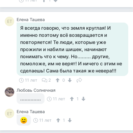
Елена Ташева
ЕТ
Я всегда говорю, что земля круглая! И
именно поэтому всё возвращается и
повторяется! Те люди, которые уже
прожили и набили шишек, начинают
понимать что к чему. Но......... другие,
помоложе, им не верят! И ничего с этим не
сделаешь! Сама была такая же невера!!!
11 лет
2
0
Любовь Солнечная
..............
11 лет
1
Елена Ташева
ЕТ
11 лет
1