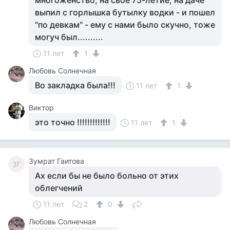
многоженство, на своё 75-летие, на даче
выпил с горлышка бутылку водки - и пошел
"по девкам" - ему с нами было скучно, тоже
могуч был..........
11 лет
1
Любовь Солнечная
Во закладка была!!!
11 лет
1
Виктор
это точно !!!!!!!!!!!!!
11 лет
1
Зумрат Гаитова
ЗГ
Ах если бы не было больно от этих
облегчений
11 лет
2
0
Любовь Солнечная