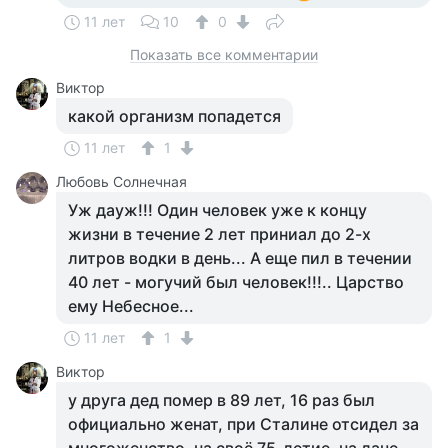
11 лет
10
0
Показать все комментарии
Виктор
какой организм попадется
11 лет
1
Любовь Солнечная
Уж дауж!!! Один человек уже к концу
жизни в течение 2 лет приниал до 2-х
литров водки в день... А еще пил в течении
40 лет - могучий был человек!!!.. Царство
ему Небесное...
11 лет
1
Виктор
у друга дед помер в 89 лет, 16 раз был
официально женат, при Сталине отсидел за