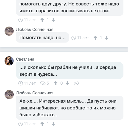
помогать друг другу. Но совесть тоже надо
иметь, паразитов воспитывать не стоит
11 лет
1
Любовь Солнечная
Помогать надо, но...
11 лет
1
Светлана
...и сколько бы грабли не учили , а сердце
верит в чудеса...
11 лет
5
0
Любовь Солнечная
Хе-хе.... Интересная мысль... Да пусть они
шишки набивают. но вообще-то их можно
было избежать...
11 лет
1