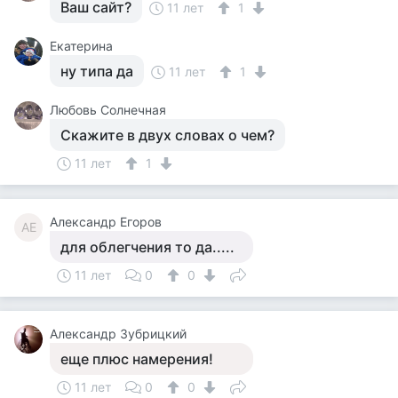
Ваш сайт?
11 лет
1
Екатерина
ну типа да
11 лет
1
Любовь Солнечная
Скажите в двух словах о чем?
11 лет
1
Александр Егоров
АЕ
для облегчения то да.....
11 лет
0
0
Александр Зубрицкий
еще плюс намерения!
11 лет
0
0