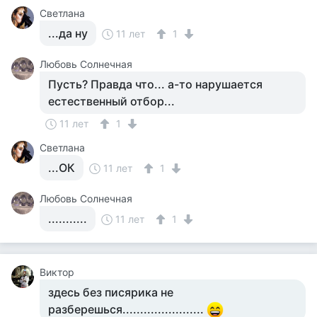
Светлана
...да ну
11 лет
1
Любовь Солнечная
Пусть? Правда что... а-то нарушается
естественный отбор...
11 лет
1
Светлана
...ОК
11 лет
1
Любовь Солнечная
...........
11 лет
1
Виктор
здесь без писярика не
разберешься.......................