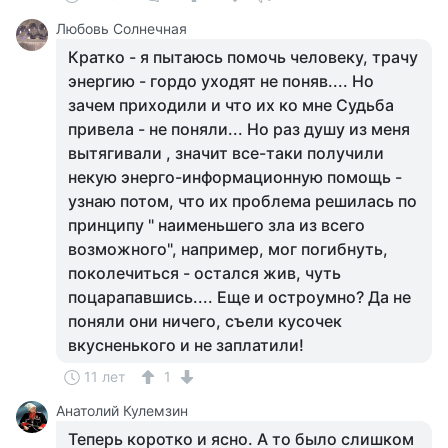
Любовь Солнечная
Кратко - я пытаюсь помочь человеку, трачу
энергию - гордо уходят не поняв.... Но
зачем приходили и что их ко мне Судьба
привела - не поняли... Но раз душу из меня
вытягивали , значит все-таки получили
некую энерго-информационную помощь -
узнаю потом, что их проблема решилась по
принципу " наименьшего зла из всего
возможного", например, мог погибнуть,
поколечиться - остался жив, чуть
поцарапавшись.... Еще и остроумно? Да не
поняли они ничего, съели кусочек
вкусненького и не заплатили!
11 лет
1
Анатолий Кулемзин
Теперь коротко и ясно. А то было слишком