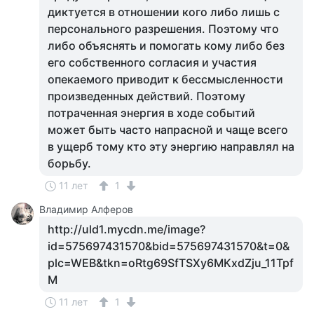
диктуется в отношении кого либо лишь с
персонального разрешения. Поэтому что
либо объяснять и помогать кому либо без
его собственного согласия и участия
опекаемого приводит к бессмысленности
произведенных действий. Поэтому
потраченная энергия в ходе событий
может быть часто напрасной и чаще всего
в ущерб тому кто эту энергию направлял на
борьбу.
11 лет
1
Владимир Алферов
http://uld1.mycdn.me/image?
id=575697431570&bid=575697431570&t=0&
plc=WEB&tkn=oRtg69SfTSXy6MKxdZju_11Tpf
M
11 лет
1