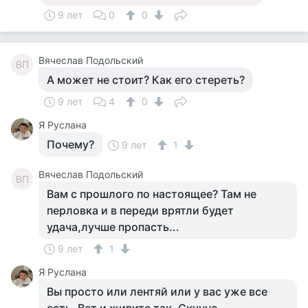
9 лет
0
0
Вячеслав Подольский
ВП
А может не стоит? Как его стереть?
9 лет
4
0
Я Руслана
Почему?
9 лет
1
Вячеслав Подольский
ВП
Вам с прошлого по настоящее? Там не
перловка и в переди врятли будет
удача,лучше пропасть...
9 лет
1
Я Руслана
Вы просто или лентяй или у вас уже все