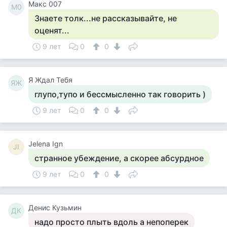
Макс 007
М0
Знаете толк...не рассказывайте, не
оценят...
9 лет
0
0
Я Ждал Тебя
ЯЖ
глупо,тупо и бессмысленно так говорить )
9 лет
0
0
Jelena Ign
JI
странное убеждение, а скорее абсурдное
9 лет
0
0
Денис Кузьмин
ДК
надо просто плыть вдоль а непоперек