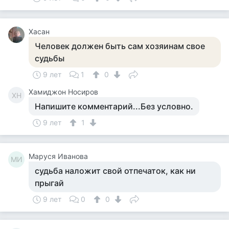
Хасан
Человек должен быть сам хозяинам свое
судьбы
9 лет
1
0
Хамиджон Hосиров
ХH
Напишите комментарий...Без условно.
9 лет
1
Маруся Иванова
МИ
судьба наложит свой отпечаток, как ни
прыгай
9 лет
0
0