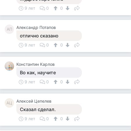
9 лет
0
0
Александр Потапов
АП
отлично сказано
9 лет
0
0
Константин Карлов
Во как, научите
9 лет
0
0
Алексей Цепелев
АЦ
Сказал сделал.
9 лет
0
0