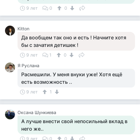
9 лет
0
0
Kitton
Да вообщем так оно и есть ! Начните хотя
бы с зачатия детишек !
9 лет
1
0
Я Руслана
Расмешили. У меня внуки уже! Хотя ещё
есть возможность ..
9 лет
1
Оксана Шункиева
А лучше внести свой непосильный вклад в
него же..
9 лет
0
0