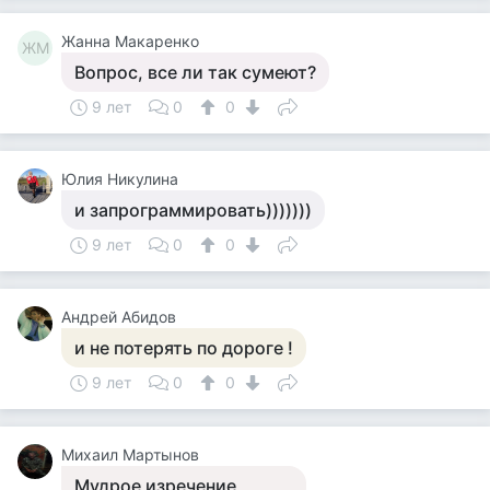
Жанна Макаренко
ЖМ
Вопрос, все ли так сумеют?
9 лет
0
0
Юлия Никулина
и запрограммировать)))))))
9 лет
0
0
Андрей Абидов
и не потерять по дороге !
9 лет
0
0
Михаил Мартынов
Мудрое изречение