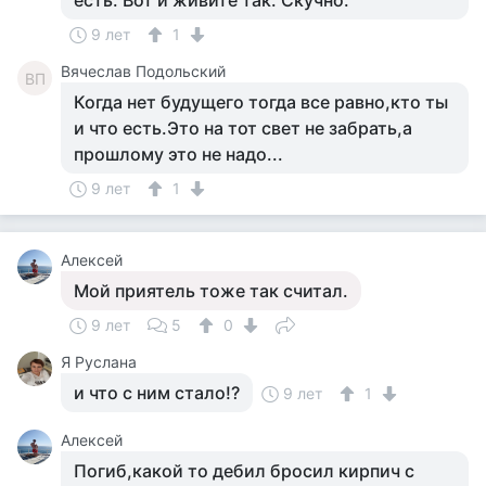
есть. Вот и живите так. Скучно.
9 лет
1
Вячеслав Подольский
ВП
Когда нет будущего тогда все равно,кто ты
и что есть.Это на тот свет не забрать,а
прошлому это не надо...
9 лет
1
Алексей
Мой приятель тоже так считал.
9 лет
5
0
Я Руслана
и что с ним стало!?
9 лет
1
Алексей
Погиб,какой то дебил бросил кирпич с