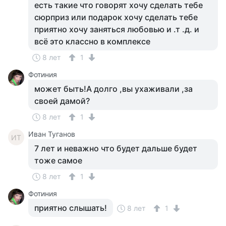
есть такие что говорят хочу сделать тебе
сюрприз или подарок хочу сделать тебе
приятно хочу заняться любовью и .т .д. и
всё это классно в комплексе
8 лет
1
Фотиния
может быть!А долго ,вы ухаживали ,за
своей дамой?
8 лет
1
Иван Туганов
ИТ
7 лет и неважно что будет дальше будет
тоже самое
8 лет
1
Фотиния
приятно слышать!
8 лет
1