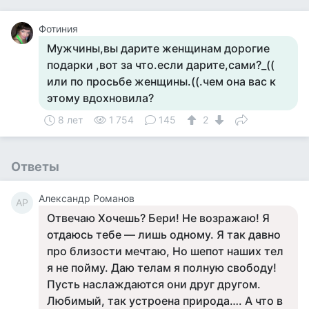
Фотиния
Мужчины,вы дарите женщинам дорогие
подарки ,вот за что.если дарите,сами?_((
или по просьбе женщины.((.чем она вас к
этому вдохновила?
8 лет
1 754
145
2
Ответы
Александр Романов
АР
Отвечаю Хочешь? Бери! Не возражаю! Я
отдаюсь тебе — лишь одному. Я так давно
про близости мечтаю, Но шепот наших тел
я не пойму. Даю телам я полную свободу!
Пусть наслаждаются они друг другом.
Любимый, так устроена природа…. А что в