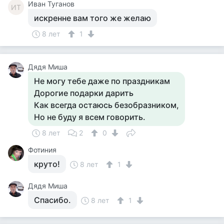
Иван Туганов
ИТ
искренне вам того же желаю
8 лет
1
Дядя Миша
Не могу тебе даже по праздникам
Дорогие подарки дарить
Как всегда остаюсь безобразником,
Но не буду я всем говорить.
8 лет
2
0
Фотиния
круто!
8 лет
1
Дядя Миша
Спасибо.
8 лет
1