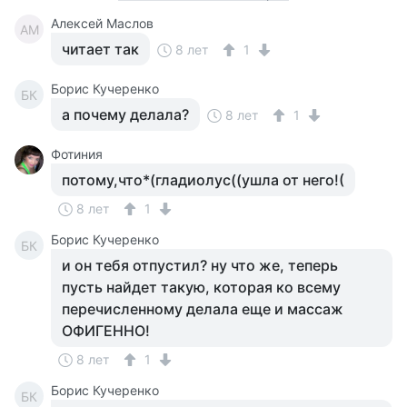
Алексей Маслов
АМ
читает так
8 лет
1
Борис Кучеренко
БК
а почему делала?
8 лет
1
Фотиния
потому,что*(гладиолус((ушла от него!(
8 лет
1
Борис Кучеренко
БК
и он тебя отпустил? ну что же, теперь
пусть найдет такую, которая ко всему
перечисленному делала еще и массаж
ОФИГЕННО!
8 лет
1
Борис Кучеренко
БК