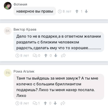
Фотиния
наверное вы правы
8 лет
1
Виктор Краев
ВК
Дело то не в подарке,а в ответном желании
разделить с близким человеком
радость,сделать ему что то хорошее...........
8 лет
0
0
Рома Агалик
РА
Таня ты выйдешь за меня замуж? А ты мне
колечко с большим бриллиантом
подаришь? Лихо ты меня нахер послала.
Лихо
8 лет
1
0