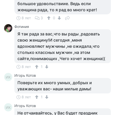
большое удовольствиие. Ведь если
женщина рада, то я рад во много крат!
8 лет
3
0
Фотиния
Я так рада за вас,что вы рады ,радовать
свою женщину!И сегодня ,меня
вдохновляют мужчины ,не ожидала,что
столько классных мужчин ,на этом
сайте,понимающих ,Чего хочет женщина((
8 лет
1
Игорь Котов
ИК
Поверьте их много умных, добрых и
уважающих вас- наши милые дамы!
8 лет
1
Игорь Котов
ИК
Не отчаивайтесь, у Вас будет праздник