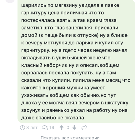
шарились по магазину увидела в лавке
гарнитуру цена приличная что то
постеснялась взять. а так краем глаза
заметил што глаз зацепился .приехали
домой (к теще были в отпуске) ну а ближе
к вечеру мотнулся до ларька и купил эту
гарнитурку. ну а гдето через неделю начал
вкладывать в уши бывшей жене что
класный наборчик ну и описал.вобщем
сорвалась поехала покупать. ну а там
сказали что купили. пилила меня месяц что
какойто хороший мужчина умеет
ухаживать вобщем как обычно.но тут
днюха у ее молча взял вечером в шкатулку
засунул и раненько уехал на работу ну она
даже спасибо не сказала
8 лет
19
0
Показать все комментарии