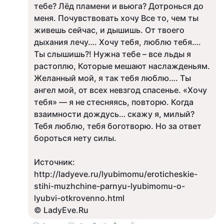
тебе? Лёд пламени и вьюга? Дотронься до
меня. Почувствовать хочу Все то, чем ты
живешь сейчас, и дышишь. От твоего
дыхания лечу…. Хочу тебя, люблю тебя….
Ты слышишь?! Нужна тебе – все льды я
растоплю, Которые мешают наслажденьям.
Желанный мой, я так тебя люблю…. Ты
ангел мой, от всех невзгод спасенье. «Хочу
тебя» — я не стесняясь, повторю. Когда
взаимности дождусь… скажу я, милый?
Тебя люблю, тебя боготворю. Но за ответ
бороться нету силы.
Источник:
http://ladyeve.ru/lyubimomu/eroticheskie-
stihi-muzhchine-parnyu-lyubimomu-o-
lyubvi-otkrovenno.html
© LadyEve.Ru