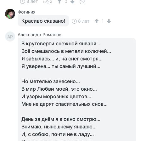
8 лет
2
0
Фотиния
Красиво сказано!
8 лет
1
Александр Романов
АР
В круговерти снежной января…
Всё смешалось в метели колючей…
Я забылась… и, на снег смотря…
Я уверена… ты самый лучший…
Но метелью занесено…
В мир Любви моей, это окно…
И узоры морозных цветов…
Мне не дарят спасительных снов…
День за днём я в окно смотрю…
Внимаю, нынешнему январю…
И, с собою, почти не в ладу…