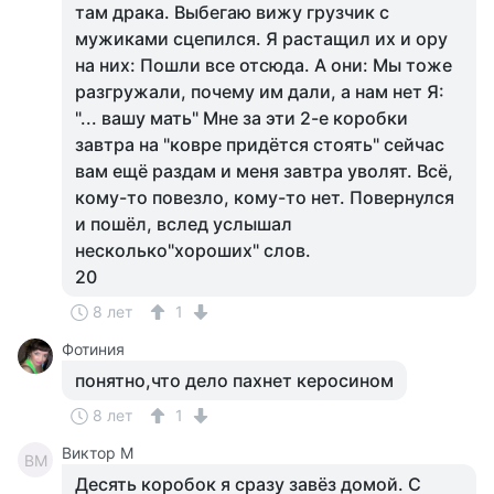
там драка. Выбегаю вижу грузчик с
мужиками сцепился. Я растащил их и ору
на них: Пошли все отсюда. А они: Мы тоже
разгружали, почему им дали, а нам нет Я:
"... вашу мать" Мне за эти 2-е коробки
завтра на "ковре придётся стоять" сейчас
вам ещё раздам и меня завтра уволят. Всё,
кому-то повезло, кому-то нет. Повернулся
и пошёл, вслед услышал
несколько"хороших" слов.
20
8 лет
1
Фотиния
понятно,что дело пахнет керосином
8 лет
1
Виктор М
ВМ
Десять коробок я сразу завёз домой. С