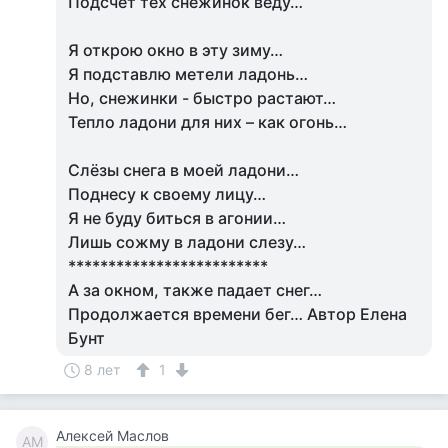
Подсчёт тех снежинок веду…
Я открою окно в эту зиму…
Я подставлю метели ладонь…
Но, снежинки - быстро растают…
Тепло ладони для них – как огонь…
Слёзы снега в моей ладони…
Поднесу к своему лицу…
Я не буду биться в агонии…
Лишь сожму в ладони слезу…
*************************
А за окном, также падает снег…
Продолжается времени бег… Автор Елена
Бунт
8 лет
1
Алексей Маслов
АМ