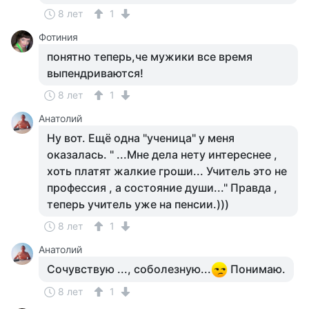
8 лет
1
Фотиния
понятно теперь,че мужики все время
выпендриваются!
8 лет
1
Анатолий
Ну вот. Ещё одна "ученица" у меня
оказалась. " ...Мне дела нету интереснее ,
хоть платят жалкие гроши... Учитель это не
профессия , а состояние души..." Правда ,
теперь учитель уже на пенсии.)))
8 лет
1
Анатолий
Сочувствую ..., соболезную...
Понимаю.
8 лет
1