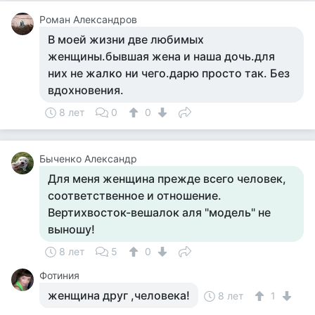
Роман Александров
В моей жизни две любимых
женщины.бывшая жена и наша дочь.для
них не жалко ни чего.дарю просто так. Без
вдохновения.
8 лет
0
0
Быченко Александр
Для меня женщина прежде всего человек,
соответственное и отношение.
Вертихвосток-вешалок аля "модель" не
выношу!
8 лет
5
0
Фотиния
женщина друг ,человека!
8 лет
1