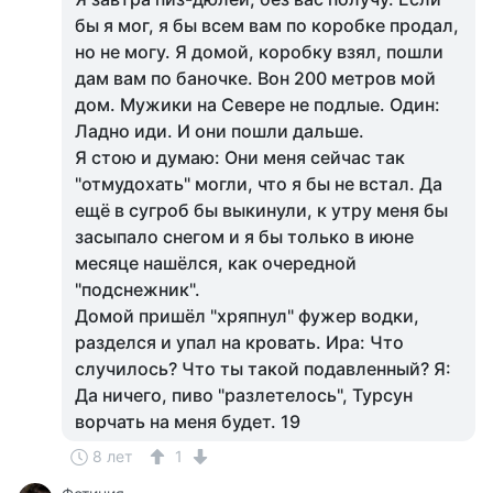
бы я мог, я бы всем вам по коробке продал,
но не могу. Я домой, коробку взял, пошли
дам вам по баночке. Вон 200 метров мой
дом. Мужики на Севере не подлые. Один:
Ладно иди. И они пошли дальше.
Я стою и думаю: Они меня сейчас так
"отмудохать" могли, что я бы не встал. Да
ещё в сугроб бы выкинули, к утру меня бы
засыпало снегом и я бы только в июне
месяце нашёлся, как очередной
"подснежник".
Домой пришёл "хряпнул" фужер водки,
разделся и упал на кровать. Ира: Что
случилось? Что ты такой подавленный? Я:
Да ничего, пиво "разлетелось", Турсун
ворчать на меня будет. 19
8 лет
1