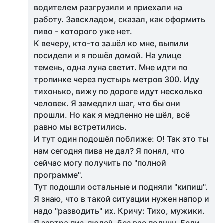
водителем разгрузили и приехали на
работу. Завскладом, сказал, как оформить
пиво - которого уже нет.
К вечеру, кто-то зашёл ко мне, выпили
посидели и я пошёл домой. На улице
темень, одна луна светит. Мне идти по
тропинке через пустырь метров 300. Иду
тихонько, вижу по дороге идут несколько
человек. Я замедлил шаг, что бы они
прошли. Но как я медленно не шёл, всё
равно мы встретились.
И тут один подошёл поближе: О! Так это ты
нам сегодня пива не дал? Я понял, что
сейчас могу получить по "полной
программе".
Тут подошли остальные и подняли "кипиш".
Я знаю, что в такой ситуации нужен напор и
надо "разводить" их. Кричу: Тихо, мужики.
Я завтра пиз-дюлей, без вас получу. Если