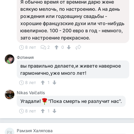
Я обычно время от времени дарю жене
всякую мелочь, по настроению. А на день
рождения или годовщину свадьбы -
хорошие французские духи или что-нибудь
ювелирное. 100 - 200 евро в год - немного,
зато настроение прекрасное.
8 лет
2
0
Фотиния
вы правильно делаете,и живете наверное
гармонично,уже много лет!
8 лет
1
Nikas Vaičaitis
Угадали!
"Пока смерть не разлучит нас".
8 лет
1
Рамзия Халяпова
РХ