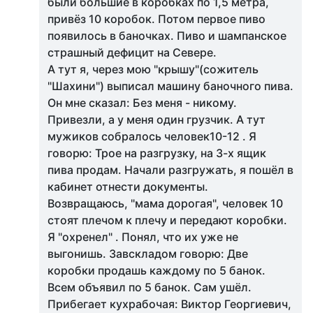
были большие в коробках по 1,5 метра,
привёз 10 коробок. Потом первое пиво
появилось в баночках. Пиво и шампанское
страшный дефицит на Севере.
А тут я, через мою "крышу"(сожитель
"Шахини") выписал машину баночного пива.
Он мне сказал: Без меня - никому.
Привезли, а у меня один грузчик. А тут
мужиков собралось человек10-12 . Я
говорю: Трое на разгрузку, на 3-х ящик
пива продам. Начали разгружать, я пошёл в
кабинет отнести документы.
Возвращаюсь, "мама дорогая", человек 10
стоят плечом к плечу и передают коробки.
Я "охренел" . Понял, что их уже не
выгонишь. Завскладом говорю: Две
коробки продашь каждому по 5 банок.
Всем объявил по 5 банок. Сам ушёл.
Прибегает кухрабочая: Виктор Георгиевич,