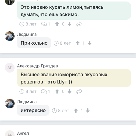
Это нервно кусать лимон,пытаясь
думать,что ешь эскимо.
8 лет
1
0
Людмила
Прикольно
8 лет
1
Александр Груздев
АГ
Высшее звание юмориста вкусовых
рецептов - это Шут ))
8 лет
1
0
Людмила
интересно
8 лет
1
Ангел
Ан