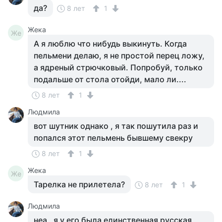
да?
8 лет
1
Жека
Же
А я люблю что нибудь выкинуть. Когда
пельмени делаю, я не простой перец ложу,
а ядреный стрючковый. Попробуй, только
подальше от стола отойди, мало ли....
8 лет
1
Людмила
вот шутник однако , я так пошутила раз и
попался этот пельмень бывшему свекру
8 лет
1
Жека
Же
Тарелка не прилетела?
8 лет
1
Людмила
неа , я у его была единственная русская