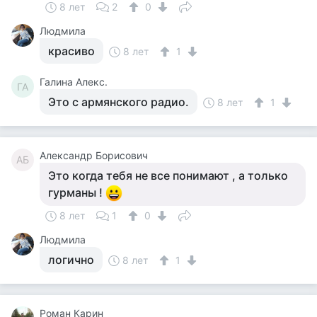
8 лет
2
0
Людмила
красиво
8 лет
1
Галина Алекс.
ГА
Это с армянского радио.
8 лет
1
Александр Борисович
АБ
Это когда тебя не все понимают , а только
гурманы !
8 лет
1
0
Людмила
логично
8 лет
1
Роман Карин