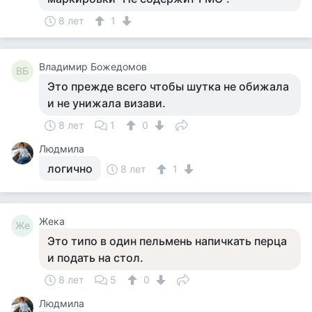
8 лет
1
Владимир Божедомов
ВБ
Это прежде всего чтобы шутка не обижала
и не унижала визави.
8 лет
1
0
Людмила
логично
8 лет
1
Жека
Же
Это типо в один пельмень напичкать перца
и подать на стол.
8 лет
5
0
Людмила