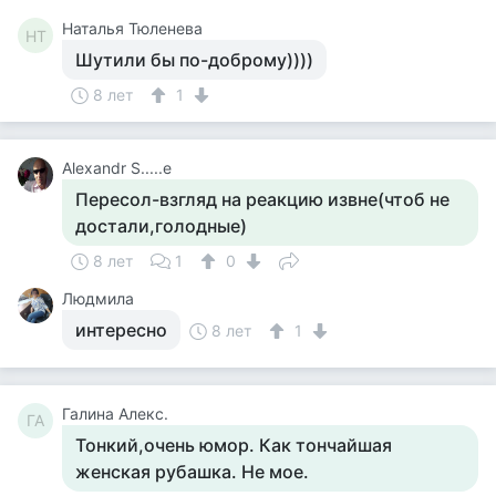
Наталья Тюленева
НТ
Шутили бы по-доброму))))
8 лет
1
Alexandr S.....e
Пересол-взгляд на реакцию извне(чтоб не
достали,голодные)
8 лет
1
0
Людмила
интересно
8 лет
1
Галина Алекс.
ГА
Тонкий,очень юмор. Как тончайшая
женская рубашка. Не мое.