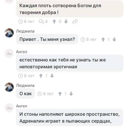
Каждая плоть сотворена Богом для
творения добра !
8 лет
4
0
Людмила
Привет . Ты меня узнал?
8 лет
1
Ангел
Ан
естественно как тебя не узнать ты же
неповторимая эротичная
8 лет
1
Людмила
О как
8 лет
1
Ангел
Ан
И стоны наполняют широкое пространство,
Адреналин играет в пылающих сердцах,