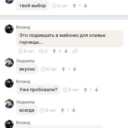
твой выбор
8 лет
1
Воланд
Это подмешать в майонез для оливье
горчицы...
8 лет
5
0
Людмила
вкусно
8 лет
1
Воланд
Уже пробовали?
8 лет
1
Людмила
всегда
8 лет
1
Воланд