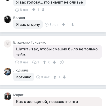
Я вас голову...это значит не оливье
8 лет
1
Воланд
Я вас огорчу
8 лет
1
Владимир Гриценко
ВГ
Шутить так, чтобы смешно было не только
тебе.
8 лет
1
0
Людмила
логично
8 лет
1
Марат
Как с женщиной, неизвестно что