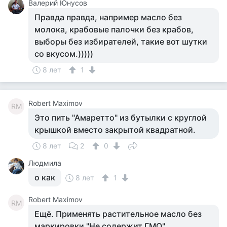
Валерий Юнусов
Правда правда, например масло без
молока, крабовые палочки без крабов,
выборы без избирателей, такие вот шутки
со вкусом.)))))
8 лет
1
Robert Maximov
RM
Это пить "Амаретто" из бутылки с круглой
крышкой вместо закрытой квадратной.
8 лет
2
0
Людмила
о как
8 лет
1
Robert Maximov
RM
Ещё. Применять растительное масло без
маркировки "Не содержит ГМО".