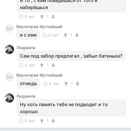
А то , с кем поведешься от того и
наберёшься
8 лет
1
Верноправ Мутнейший
ВМ
и с кем
8 лет
1
Людмила
Сам под забор предлагал , забыл батенька?
8 лет
1
Верноправ Мутнейший
ВМ
отнюдь
8 лет
1
Людмила
Ну хоть память тебя не подводит и то
хорошо
8 лет
1