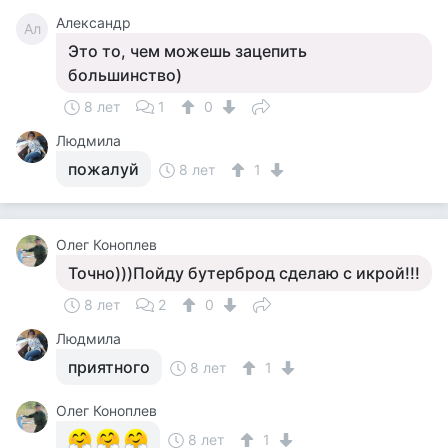
Александр
Ал
Это то, чем можешь зацепить
большинство)
8 лет
1
0
Людмила
пожалуй
8 лет
1
Олег Коноплев
Точно)))Пойду бутерброд сделаю с икрой!!!
8 лет
2
0
Людмила
приятного
8 лет
1
Олег Коноплев
8 лет
1