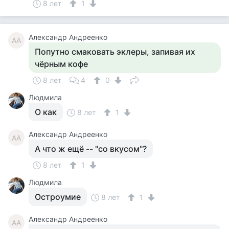
8 лет
1
Александр Андреенко
АА
Попутно смаковать эклеры, запивая их
чёрным кофе
8 лет
4
0
Людмила
О как
8 лет
1
Александр Андреенко
АА
А что ж ещё -- "со вкусом"?
8 лет
1
Людмила
Остроумие
8 лет
1
Александр Андреенко
АА