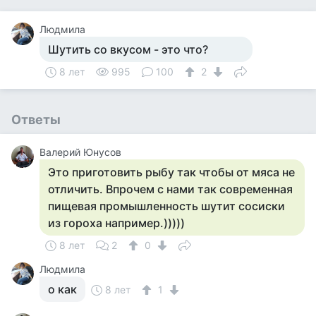
Людмила
Шутить со вкусом - это что?
8 лет
995
100
2
Ответы
Валерий Юнусов
Это приготовить рыбу так чтобы от мяса не
отличить. Впрочем с нами так современная
пищевая промышленность шутит сосиски
из гороха например.)))))
8 лет
2
0
Людмила
о как
8 лет
1