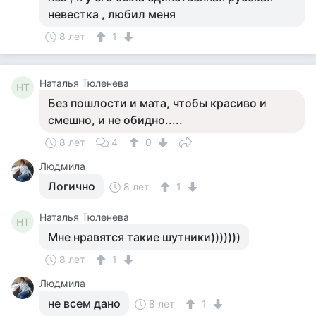
невестка , любил меня
8 лет
1
Наталья Тюленева
НТ
Без пошлости и мата, чтобы красиво и
смешно, и не обидно.....
8 лет
4
0
Людмила
Логично
8 лет
1
Наталья Тюленева
НТ
Мне нравятся такие шутники)))))))
8 лет
1
Людмила
не всем дано
8 лет
1