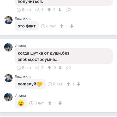
получиться.
8 лет
1
0
Людмила
это факт
8 лет
1
Ирина
когда шутка от души,без
злобы,остроумна...
8 лет
2
0
Людмила
пожалуй
8 лет
1
Ирина
8 лет
1