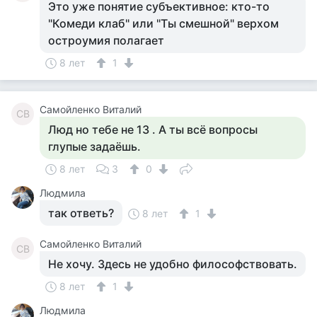
Это уже понятие субъективное: кто-то
"Комеди клаб" или "Ты смешной" верхом
остроумия полагает
8 лет
1
Самойленко Виталий
СВ
Люд но тебе не 13 . А ты всё вопросы
глупые задаёшь.
8 лет
3
0
Людмила
так ответь?
8 лет
1
Самойленко Виталий
СВ
Не хочу. Здесь не удобно философствовать.
8 лет
1
Людмила