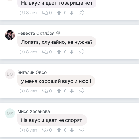
На вкус и цвет товарища нет
8 лет
0
0
Невеста Октября 💜
Лопата, случайно, не нужна?
8 лет
0
0
Виталий Овсо
ВО
у меня хороший вкус и нюх !
8 лет
0
0
Мисс Хасенова
МХ
На вкус и цвет не спорят
8 лет
0
0