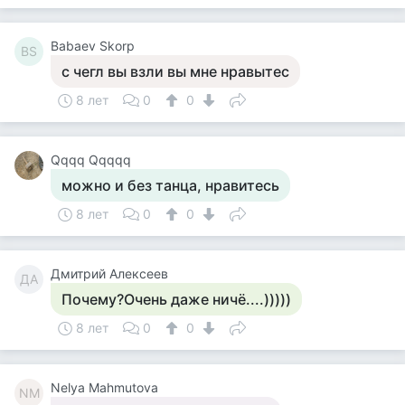
Babaev Skorp
BS
с чегл вы взли вы мне нравытес
8 лет
0
0
Qqqq Qqqqq
можно и без танца, нравитесь
8 лет
0
0
Дмитрий Алексеев
ДА
Почему?Очень даже ничё....)))))
8 лет
0
0
Nelya Mahmutova
NM