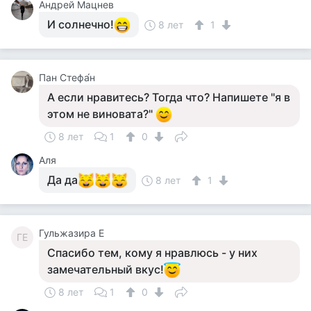
Андрей Мацнев
И солнечно!
8 лет
1
Пан Стефа́н
А если нравитесь? Тогда что? Напишете "я в
этом не виновата?"
8 лет
1
0
Аля
Да да
8 лет
1
Гульжазира Е
ГЕ
Спасибо тем, кому я нравлюсь - у них
замечательный вкус!
8 лет
1
0