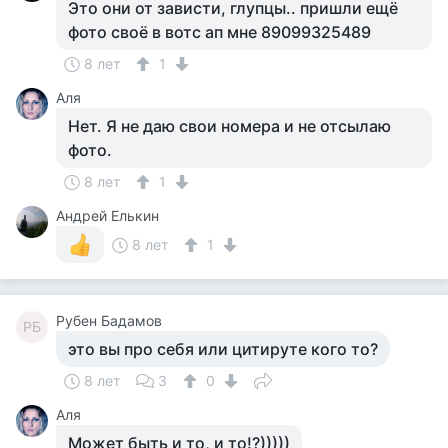
Это они от зависти, глупцы.. пришли ещё
фото своё в вотс ап мне 89099325489
8 лет
1
Аля
Нет. Я не даю свои номера и не отсылаю
фото.
8 лет
1
Андрей Елькин
8 лет
1
Рубен Бадамов
РБ
это вы про себя или цитируте кого то?
8 лет
3
0
Аля
Может быть и то, и то!?)))))