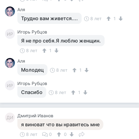
Аля
Трудно вам живется....
8 лет
1
Игорь Рубцов
ИР
Я не про себя.Я люблю женщин.
8 лет
1
Аля
Молодец
8 лет
1
Игорь Рубцов
ИР
Спасибо
8 лет
1
Дмитрий Иванов
ДИ
я виноват что вы нравитесь мне
8 лет
0
0