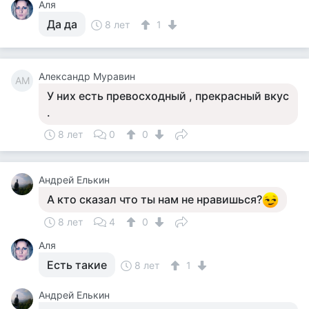
Аля
Да да
8 лет
1
Александр Муравин
АМ
У них есть превосходный , прекрасный вкус
.
8 лет
0
0
Андрей Елькин
А кто сказал что ты нам не нравишься?
8 лет
4
0
Аля
Есть такие
8 лет
1
Андрей Елькин