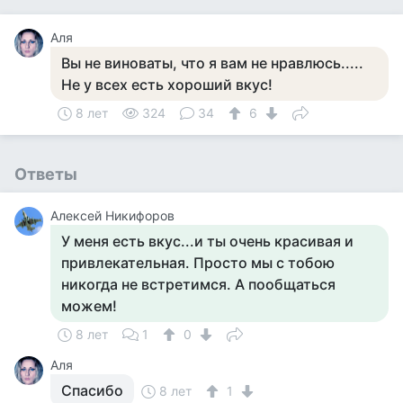
Аля
Вы не виноваты, что я вам не нравлюсь.....
Не у всех есть хороший вкус!
8 лет
324
34
6
Ответы
Алексей Никифоров
У меня есть вкус...и ты очень красивая и
привлекательная. Просто мы с тобою
никогда не встретимся. А пообщаться
можем!
8 лет
1
0
Аля
Спасибо
8 лет
1