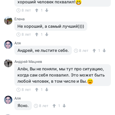
хороший человек похвалил!
8 лет
1
Елена
Не хороший, а самый лучший))))
8 лет
1
Аля
Андрей, не льстите себе.
8 лет
1
Андрей Мацнев
Алён, Вы не поняли, мы тут про ситуацию,
когда сам себя похвалил. Это может быть
любой человек, в том числе и Вы.
8 лет
1
Аля
Ясно.
8 лет
1