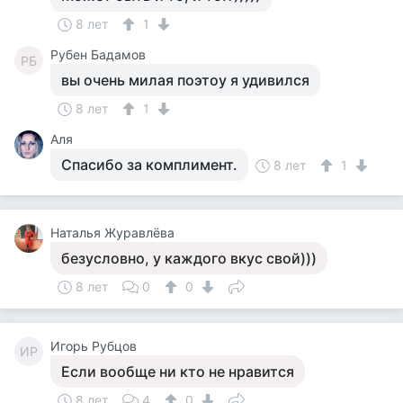
8 лет
1
Рубен Бадамов
РБ
вы очень милая поэтоу я удивился
8 лет
1
Аля
Спасибо за комплимент.
8 лет
1
Наталья Журавлёва
безусловно, у каждого вкус свой)))
8 лет
0
0
Игорь Рубцов
ИР
Если вообще ни кто не нравится
8 лет
4
0