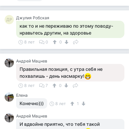
Джулия Робская
ДР
как то и не переживаю по этому поводу-
нравьтесь другим, на здоровье
8 лет
0
0
Андрей Мацнев
Правильная позиция, с утра себя не
похвалишь - день насмарку!
8 лет
7
0
Елена
Конечно)))
8 лет
1
Андрей Мацнев
И вдвойне приятно, что тебя такой