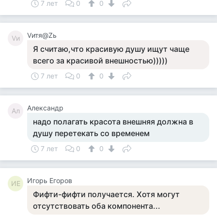
7 лет
0
0
Vитя@Zь
Vи
Я считаю,что красивую душу ищут чаще
всего за красивой внешностью)))))
7 лет
0
0
Александр
Ал
надо полагать красота внешняя должна в
душу перетекать со временем
7 лет
0
0
Игорь Егоров
ИЕ
Фифти-фифти получается. Хотя могут
отсутствовать оба компонента...