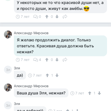
У некоторых не то что красивой души нет, а
и просто души, живут как амёбы.
7 лет
0
0
Александр Миронов
Я желаю продолжить диалог. Только
ответьте. Красивая душа должна быть
нежная?
7 лет
4
0
Эля
Эл
да)
7 лет
1
Александр Миронов
Ваша душа Эля, нежная?
7 лет
1
Эля
Эл
да и добрая))
7 лет
1