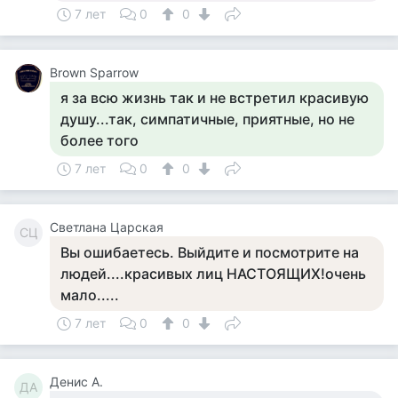
7 лет
0
0
Brown Sparrow
я за всю жизнь так и не встретил красивую
душу...так, симпатичные, приятные, но не
более того
7 лет
0
0
Светлана Царская
СЦ
Вы ошибаетесь. Выйдите и посмотрите на
людей....красивых лиц НАСТОЯЩИХ!очень
мало.....
7 лет
0
0
Денис А.
ДА