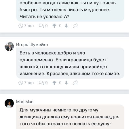
особенно когда такие как ты пишут очень
быстро. Ты можешь писать медленнее.
Читать не успеваю.А?
7 лет
0
0
Игорь Шумейко
Есть в человеке добро и зло
одновременно. Если красавица будет
шлюхой,то к концу жизни произойдёт
изменение. Красавец алкашом,тоже самое.
7 лет
0
0
Mari Man
Для мужчины немного по другому-
женщина должна ему нравится внешне,для
того чтобы он захотел познать ее душу-