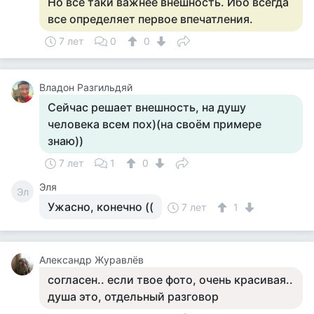
Но все таки важнее внешность. Ибо всегда
все определяет первое впечатления.
7 лет
0
0
Владон Разгильдяй
Сейчас решает внешность, на душу
человека всем пох)(на своём примере
знаю))
7 лет
1
0
Эля
Эл
Ужасно, конечно ((
7 лет
1
Александр Журавлёв
согласен.. если твое фото, очень красивая..
душа это, отдельный разговор