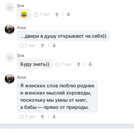
Эля
Эл
7 лет
1
Assa
...двери в душу открывают на себя))
7 лет
1
Эля
Эл
Буду знать))
7 лет
1
Assa
Я женских слов люблю родник
и женских мыслей хороводы,
поскольку мы умны от книг,
а бабы — прямо от природы.
7 лет
1