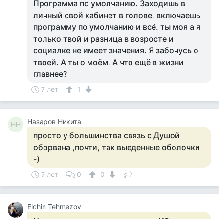
Программа по умолчанию. Заходишь в
личный свой кабинет в голове. включаешь
программу по умолчанию и всё. ты моя а я
только твой и разница в возросте и
социалке не имеет значения. Я забочусь о
твоей. А ты о моём. А что ещё в жизни
главнее?
7 лет
1
Назаров Никита
НН
просто у большинства связь с Душой
оборвана ,почти, так выеденные оболочки
-)
7 лет
0
0
Elchin Tehmezov