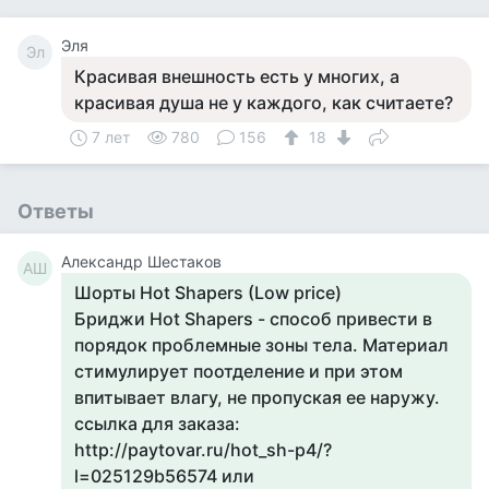
Эля
Эл
Красивая внешность есть у многих, а
красивая душа не у каждого, как считаете?
7 лет
780
156
18
Ответы
Александр Шестаков
АШ
Шорты Hot Shapers (Low price)
Бриджи Hot Shapers - способ привести в
порядок проблемные зоны тела. Материал
стимулирует поотделение и при этом
впитывает влагу, не пропуская ее наружу.
ссылка для заказа:
http://paytovar.ru/hot_sh-p4/?
l=025129b56574 или