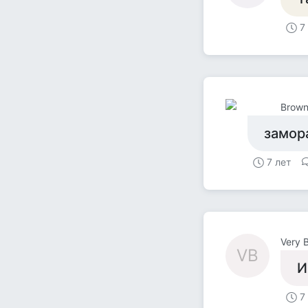
7
Brown
замор
7 лет
Very 
VB
И
7