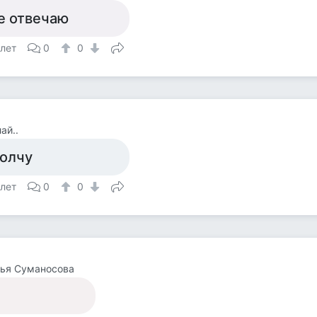
е отвечаю
 лет
0
0
ай..
олчу
 лет
0
0
лья Суманосова