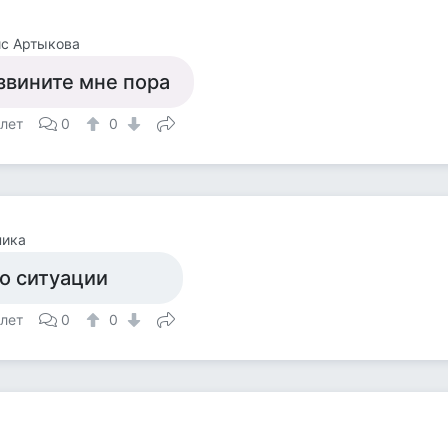
с Артыкова
звините мне пора
 лет
0
0
ника
о ситуации
 лет
0
0