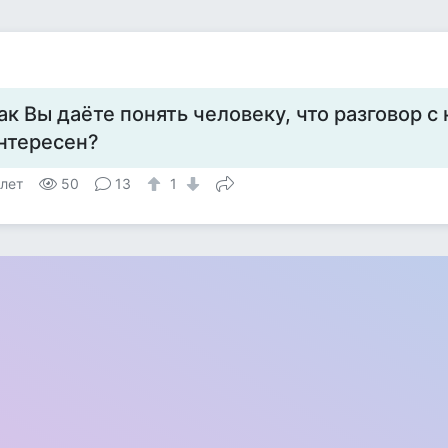
ак Вы даёте понять человеку, что разговор с
нтересен?
 лет
50
13
1