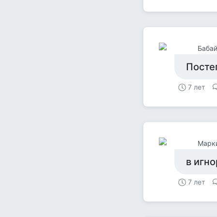
Баба
Посте
7 лет
Марк
в игно
7 лет