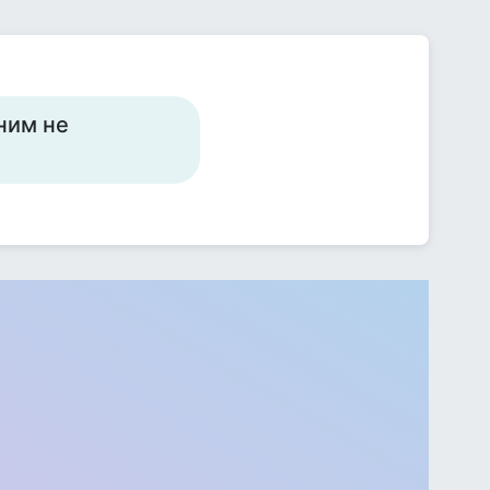
 ним не