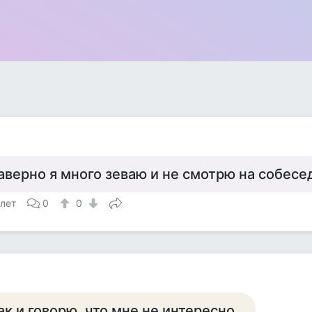
аверно я много зеваю и не смотрю на собесе
 лет
0
0
р
ак и говорю, что мне не интересно.