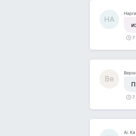
Нарги
НА
и
7
Веро
Ве
П
7
Ai. Ka