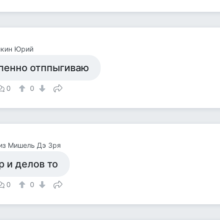
йкин Юрий
пенно отппыгиваю
0
0
из Мишель Дэ Зря
р и делов то
0
0