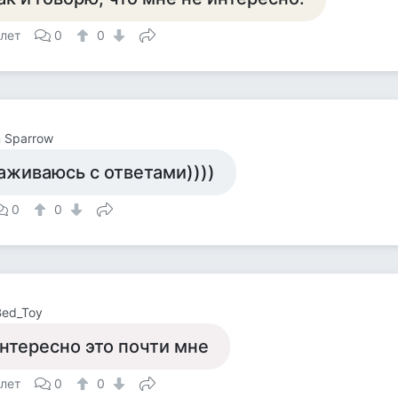
 лет
0
0
 Sparrow
аживаюсь с ответами))))
0
0
Bed_Toy
нтересно это почти мне
 лет
0
0