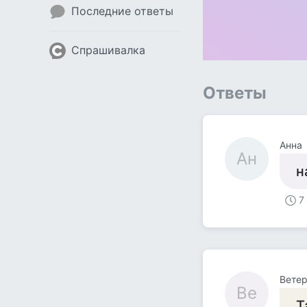
Последние ответы
Спрашивалка
Ответы
Анна
Ан
н
7
Вете
Ве
Т