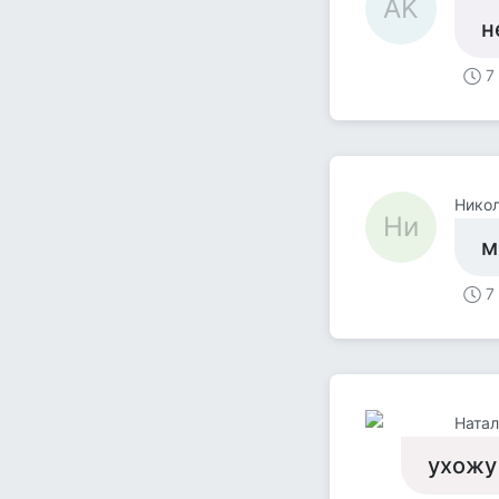
AK
н
7
Никол
Ни
м
7
Ната
ухожу