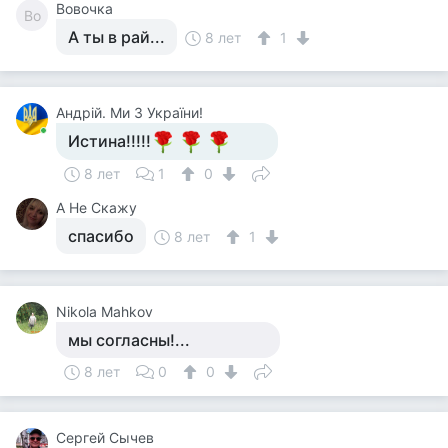
Вовочка
Во
А ты в рай...
8 лет
1
Андрій. Ми З України!
Истина!!!!!
8 лет
1
0
А Не Скажу
спасибо
8 лет
1
Nikola Mahkov
мы согласны!...
8 лет
0
0
Сергей Сычев