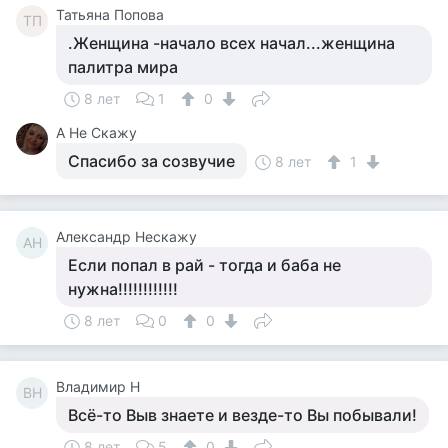
Татьяна Попова
ТП
.Женщина -начало всех начал...женщина
палитра мира
8 лет
1
0
А Не Скажу
Спасибо за созвучие
8 лет
1
Александр Нескажу
АН
Если попал в рай - тогда и баба не
нужна!!!!!!!!!!!!
8 лет
0
0
Владимир Н
ВН
Всё-то Выв знаете и везде-то Вы побывали!
8 лет
5
0