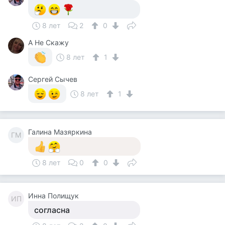
8 лет
2
0
А Не Скажу
8 лет
1
Сергей Сычев
8 лет
1
Галина Мазяркина
ГМ
8 лет
0
0
Инна Полищук
ИП
согласна