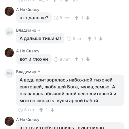
А Не Скажу
что дальше?
8 лет
1
Владимир Н
ВН
А дальше тишина!
8 лет
1
А Не Скажу
вот и глохни
8 лет
1
Владимир Н
ВН
А ведь притворялась набожной тихоней-
святошей, любящей Бога, мужа,семью. А
оказалась обычной злой невоспитанной и
можно сказать. вульгарной бабой.
8 лет
1
А Не Скажу
это ты из себя строишь , сука-пидар .