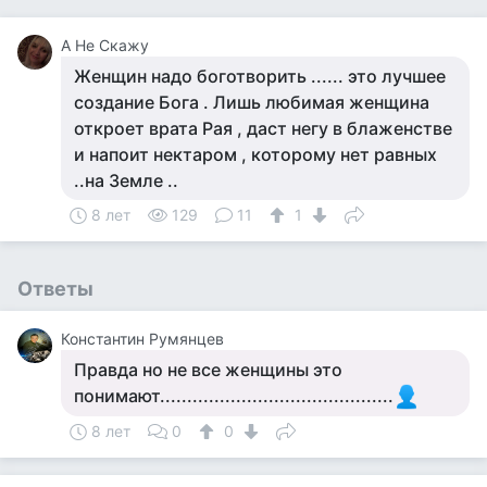
А Не Скажу
Женщин надо боготворить ...... это лучшее
создание Бога . Лишь любимая женщина
откроет врата Рая , даст негу в блаженстве
и напоит нектаром , которому нет равных
..на Земле ..
8 лет
129
11
1
Ответы
Константин Румянцев
Правда но не все женщины это
понимают...........................................
8 лет
0
0