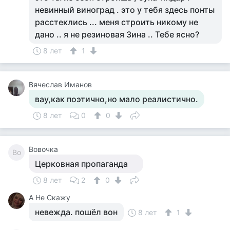
невинный виноград . это у тебя здесь понты
расстеклись ... меня строить никому не
дано .. я не резиновая Зина .. Тебе ясно?
8 лет
1
Вячеслав Иманов
вау,как поэтично,но мало реалистично.
8 лет
0
0
Вовочка
Во
Церковная пропаганда
8 лет
2
0
А Не Скажу
невежда. пошёл вон
8 лет
1