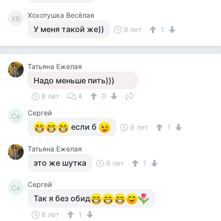
Хохотушка Весёлая
ХВ
У меня такой же))
8 лет
1
Татьяна Ежелая
Надо меньше пить)))
8 лет
4
0
Сергей
Се
если б
8 лет
1
Татьяна Ежелая
это же шутка
8 лет
1
Сергей
Се
Так я без обид
8 лет
1