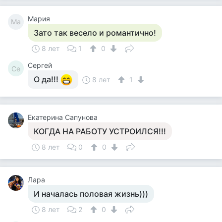
Мария
Ма
Зато так весело и романтично!
8 лет
1
0
Сергей
Се
О да!!!
8 лет
1
Екатерина Сапунова
КОГДА НА РАБОТУ УСТРОИЛСЯ!!!
8 лет
0
0
Лара
И началась половая жизнь)))
8 лет
2
0