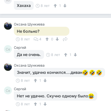
Ал
Хахаха
8 лет
1
Оксана Шункиева
Не больно?
8 лет
4
0
Сергей
Се
Да не очень.
8 лет
1
Оксана Шункиева
Значит, удачно кончился....диван
8 лет
1
Сергей
Се
Нет не удачно. Скучно одному было
8 лет
1