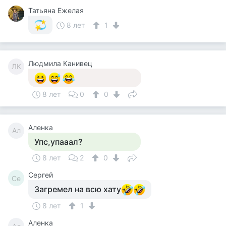
Татьяна Ежелая
8 лет
1
Людмила Канивец
ЛК
8 лет
0
0
Аленка
Ал
Упс,упааал?
8 лет
2
0
Сергей
Се
Загремел на всю хату
8 лет
1
Аленка