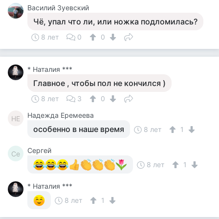
Василий Зуевский
Чё, упал что ли, или ножка подломилась?
8 лет
0
0
* Наталия ***
Главное , чтобы пол не кончился )
8 лет
3
0
Надежда Еремеева
НЕ
особенно в наше время
8 лет
1
Сергей
Се
8 лет
1
* Наталия ***
8 лет
1