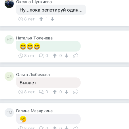
Оксана Шункиева
Ну...пока репетируй один...
8 лет
1
Наталья Тюленева
НТ
8 лет
0
0
Ольга Любимова
ОЛ
Бывает
8 лет
0
0
Галина Мазяркина
ГМ
8 лет
0
0