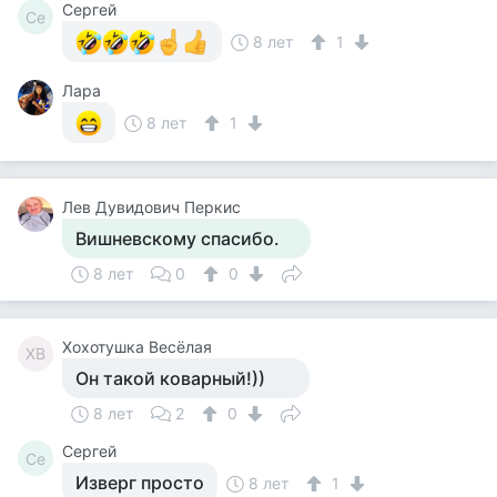
Сергей
Се
8 лет
1
Лара
8 лет
1
Лев Дувидович Перкис
Вишневскому спасибо.
8 лет
0
0
Хохотушка Весёлая
ХВ
Он такой коварный!))
8 лет
2
0
Сергей
Се
Изверг просто
8 лет
1