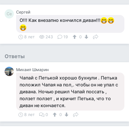
Сергей
Се
О!!! Как внезапно кончился диван!!!
8 лет
243
19
0
Ответы
Михаил Шмарин
Чапай с Петькой хорошо бухнули . Петька
положил Чапая на пол,. чтобы он не упал с
дивана. Ночью решил Чапай поссать ,
ползет ползет , и кричит Петька, что то
диван не кончается.
8 лет
0
0