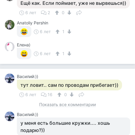
Ещё как. Если поймает, уже не вырвешься))
6 лет
2
0
Anatoliy Pershin
6 лет
1
Елена)
6 лет
1
Василий:))
тут ловит.. сам по проводам прибегает))
6 лет
16
0
Показать все комментарии
Василий:))
у меня есть большие кружки.... хошь
подарю?))