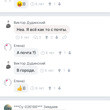
))
6 лет
1
Виктор Дудинский
Неа. Я всё как то с почты.
6 лет
3
0
Елена)
А почта ?)
6 лет
1
Виктор Дудинский
В городе.
6 лет
1
Елена)
))
6 лет
1
***Cу-026186*** Зиядаев