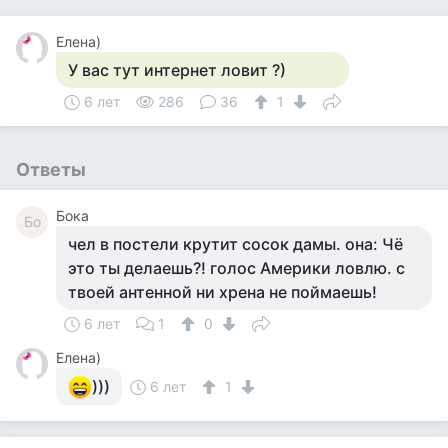
Елена)
У вас тут интернет ловит ?)
6 лет
286
36
1
Ответы
Бока
Бо
чел в постели крутит сосок дамы. она: Чё
это ты делаешь?! голос Америки ловлю. с
твоей антенной ни хрена не поймаешь!
6 лет
1
0
Елена)
)))
6 лет
1