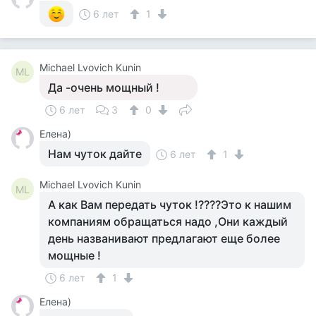
6 лет
1
Michael Lvovich Kunin
ML
Да -очень мощный !
6 лет
3
0
Елена)
Нам чуток дайте
6 лет
1
Michael Lvovich Kunin
ML
А как Вам передать чуток !????Это к нашим
компаниям обращаться надо ,Они каждый
день названивают предлагают еще более
мощные !
6 лет
1
Елена)