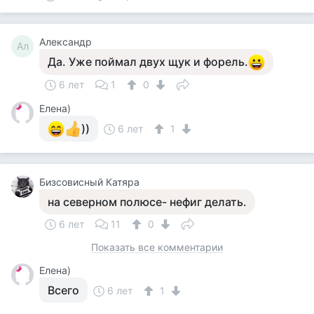
Александр
Ал
Да. Уже поймал двух щук и форель.
6 лет
1
0
Елена)
))
6 лет
1
Бизсовисный Катяра
на северном полюсе- нефиг делать.
6 лет
11
0
Показать все комментарии
Елена)
Всего
6 лет
1