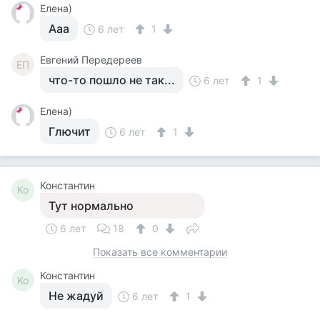
Елена)
Ааа
6 лет
1
Евгений Передереев
ЕП
что-то пошло не так...
6 лет
1
Елена)
Глючит
6 лет
1
Константин
Ко
Тут нормально
6 лет
18
0
Показать все комментарии
Константин
Ко
Не жадуй
6 лет
1