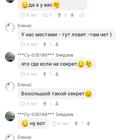
да а у вас
6 лет
5
0
Елена)
У нас местами - тут ловит -там нет )
6 лет
1
***Cу-026186*** Зиядаев
это где если не секрет
6 лет
1
Елена)
Бооольшой такой секрет
6 лет
1
***Cу-026186*** Зиядаев
ну вот
6 лет
1
Елена)