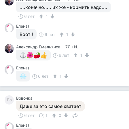
....конечно..... их же - кормить надо....
6 лет
1
Елена)
Воот !
6 лет
1
Александр Емельянов + 7Я +Инструктор Туризма
6 лет
1
Елена)
6 лет
1
Вовочка
Во
Даже за это самое хватает
6 лет
1
0
Елена)