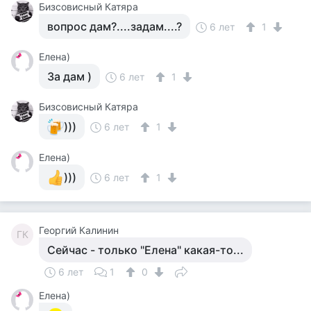
Бизсовисный Катяра
вопрос дам?....задам....?
6 лет
1
Елена)
За дам )
6 лет
1
Бизсовисный Катяра
)))
6 лет
1
Елена)
)))
6 лет
1
Георгий Калинин
ГК
Сейчас - только "Елена" какая-то...
6 лет
1
0
Елена)