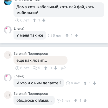
Дома хоть кабельный,хоть вай фай,хоть
мобильный
6 лет
1
Елена)
У меня так же
6 лет
1
Евгений Передереев
ЕП
ещё как ловит...
6 лет
5
0
Елена)
И что и с ним делаете ?
6 лет
1
Евгений Передереев
ЕП
общаюсь с Вами...
6 лет
1