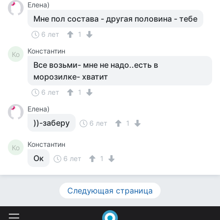
Елена)
Мне пол состава - другая половина - тебе
6 лет
1
Константин
Ко
Все возьми- мне не надо..есть в
морозилке- хватит
6 лет
1
Елена)
))-заберу
6 лет
1
Константин
Ко
Ок
6 лет
1
Следующая страница