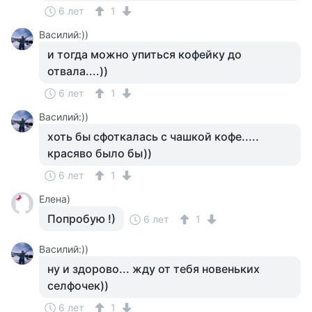
6 лет
1
Василий:))
и тогда можно упиться кофейку до
отвала....))
6 лет
1
Василий:))
хоть бы сфоткалась с чашкой кофе.....
красяво было бы))
6 лет
1
Елена)
Попробую !)
6 лет
1
Василий:))
ну и здорово... жду от тебя новеньких
селфочек))
6 лет
1