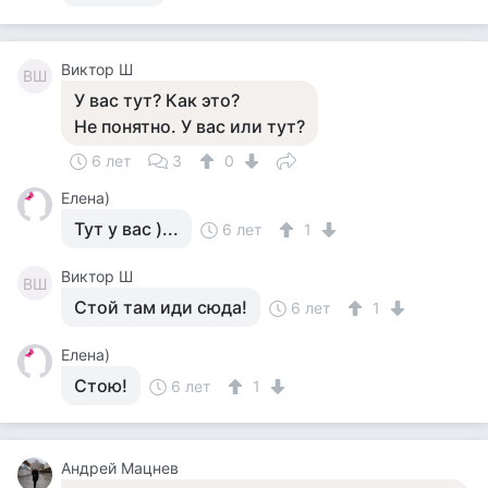
Виктор Ш
ВШ
У вас тут? Как это?
Не понятно. У вас или тут?
6 лет
3
0
Елена)
Тут у вас )...
6 лет
1
Виктор Ш
ВШ
Стой там иди сюда!
6 лет
1
Елена)
Стою!
6 лет
1
Андрей Мацнев