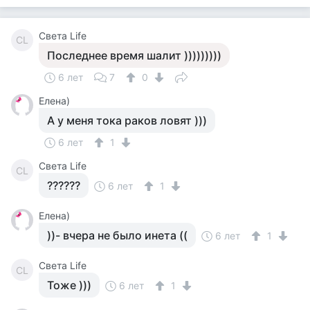
Света Life
СL
Последнее время шалит )))))))))
6 лет
7
0
Елена)
А у меня тока раков ловят )))
6 лет
1
Света Life
СL
??????
6 лет
1
Елена)
))- вчера не было инета ((
6 лет
1
Света Life
СL
Тоже )))
6 лет
1