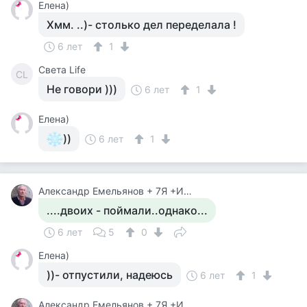
Елена)
Хмм. ..)- столько дел переделала !
6 лет
1
Света Life
СL
Не говори )))
6 лет
1
Елена)
))
6 лет
1
Александр Емельянов + 7Я +Инструктор Туризма
....двоих - поймали..однако...
6 лет
5
0
Елена)
))- отпустили, надеюсь
6 лет
1
Александр Емельянов + 7Я +Инструктор Туризма