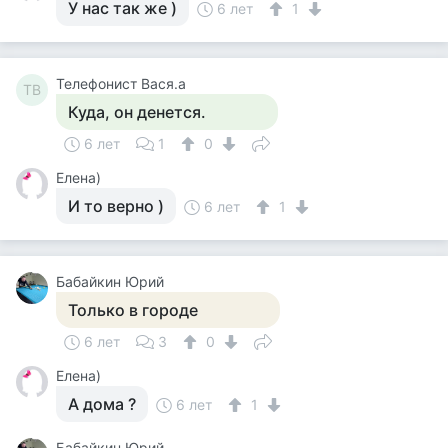
У нас так же )
6 лет
1
Телефонист Вася.а
ТВ
Куда, он денется.
6 лет
1
0
Елена)
И то верно )
6 лет
1
Бабайкин Юрий
Только в городе
6 лет
3
0
Елена)
А дома ?
6 лет
1
Бабайкин Юрий