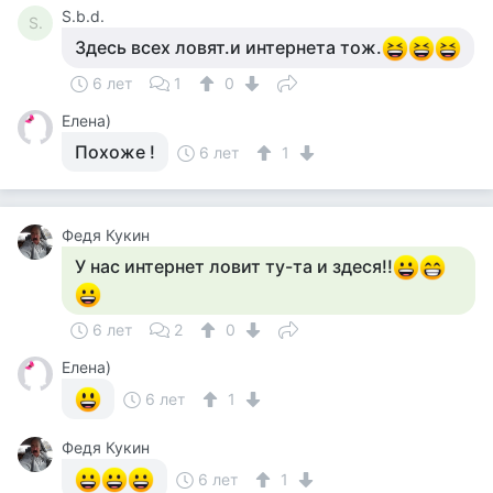
S.b.d.
S.
Здесь всех ловят.и интернета тож.
6 лет
1
0
Елена)
Похоже !
6 лет
1
Федя Кукин
У нас интернет ловит ту-та и здеся!!
6 лет
2
0
Елена)
6 лет
1
Федя Кукин
6 лет
1