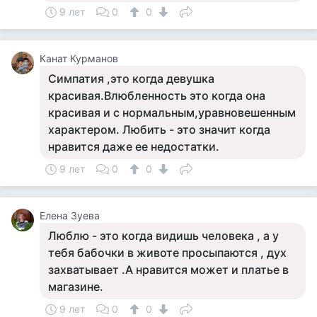
9 лет
0
0
Канат Курманов
Симпатия ,это когда девушка
красивая.Влюбленность это когда она
красивая и с нормальным,уравновешенным
характером. Любить - это значит когда
нравится даже ее недостатки.
9 лет
0
0
Елена Зуева
Люблю - это когда видишь человека , а у
тебя бабочки в животе просыпаются , дух
захватывает .А нравится может и платье в
магазине.
9 лет
0
0