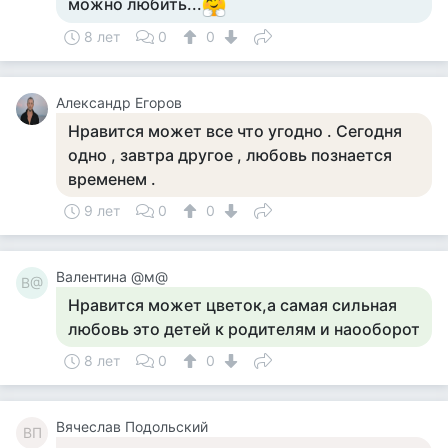
можно любить...
8 лет
0
0
Александр Егоров
Нравится может все что угодно . Сегодня
одно , завтра другое , любовь познается
временем .
9 лет
0
0
Валентина @м@
В@
Нравится может цветок,а самая сильная
любовь это детей к родителям и наооборот
8 лет
0
0
Вячеслав Подольский
ВП