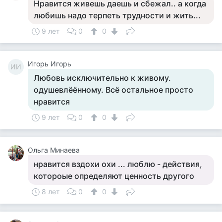
Нравится живешь даешь и сбежал.. а когда
любишь надо терпеть трудности и жить...
9 лет
0
0
Игорь Игорь
ИИ
Любовь исключительно к живому.
одушевлёённому. Всё остальное просто
нравится
9 лет
0
0
Ольга Минаева
нравится вздохи охи ... люблю - действия,
котороые определяют ценность другого
8 лет
0
0