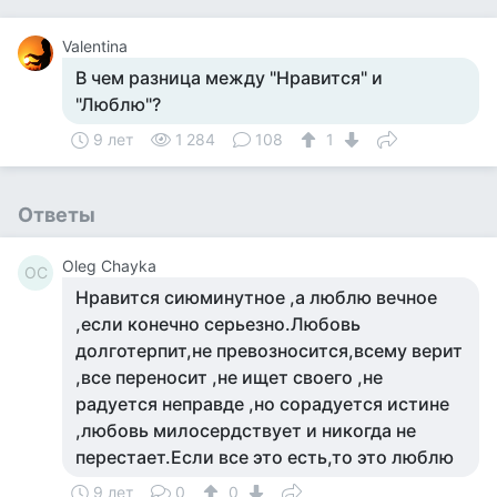
Valentina
В чем разница между "Нравится" и
"Люблю"?
9 лет
1 284
108
1
Ответы
Oleg Chayka
OC
Нравится сиюминутное ,а люблю вечное
,если конечно серьезно.Любовь
долготерпит,не превозносится,всему верит
,все переносит ,не ищет своего ,не
радуется неправде ,но сорадуется истине
,любовь милосердствует и никогда не
перестает.Если все это есть,то это люблю
9 лет
0
0