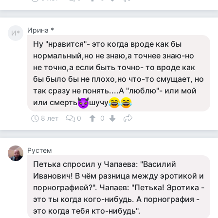
Ирина *
И*
Ну "нравится"- это когда вроде как бы
нормальный,но не знаю,а точнее знаю-но
не точно,а если быть точно- то вроде как
бы было бы не плохо,но что-то смущает, но
так сразу не понять....А "люблю"- или мой
или смерть
шучу
8 лет
0
0
Рустем
Петька спросил у Чапаева: "Василий
Иванович! В чём разница между эротикой и
порнографией?". Чапаев: "Петька! Эротика -
это ты когда кого-нибудь. А порнография -
это когда тебя кто-нибудь".