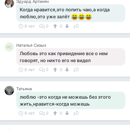
Эдуард Артинян
Когда нравится,это попить чаю,а когда
люблю,это уже залёт
9 лет
0
0
Наталья Сизых
НС
Любовь это как привидение все о нем
говорят, но никто его не видел
8 лет
0
0
Татьяна
люблю -это когда не можешь без этого
жить,нравится-когда можешь
9 лет
0
0