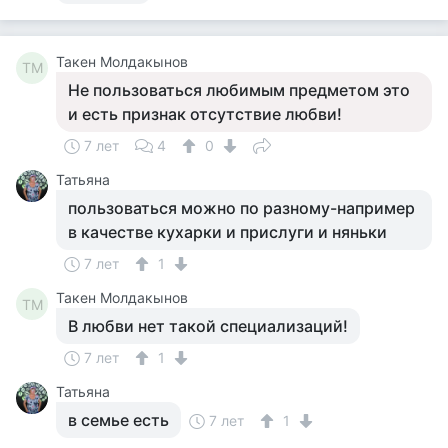
Такен Молдакынов
ТМ
Не пользоваться любимым предметом это
и есть признак отсутствие любви!
7 лет
4
0
Татьяна
пользоваться можно по разному-например
в качестве кухарки и прислуги и няньки
7 лет
1
Такен Молдакынов
ТМ
В любви нет такой специализаций!
7 лет
1
Татьяна
в семье есть
7 лет
1