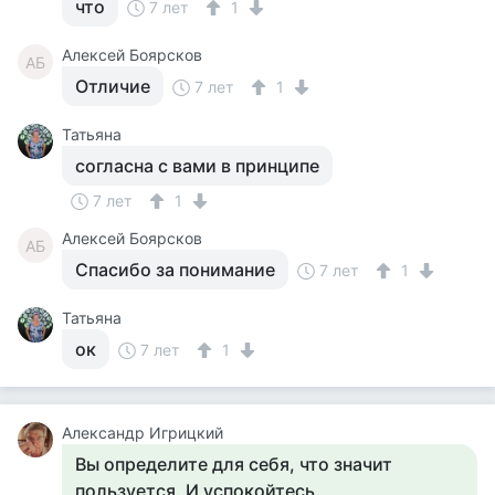
что
7 лет
1
Алексей Боярсков
АБ
Отличие
7 лет
1
Татьяна
согласна с вами в принципе
7 лет
1
Алексей Боярсков
АБ
Спасибо за понимание
7 лет
1
Татьяна
ок
7 лет
1
Александр Игрицкий
Вы определите для себя, что значит
пользуется. И успокойтесь.