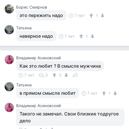
Борис Смирнов
это пережить надо
7 лет
1
Татьяна
наверное надо
7 лет
1
Владимир Асиновский
Как это любит ? В смысле мужчина
7 лет
3
0
Татьяна
в прямом смысле любит
7 лет
1
Владимир Асиновский
Такого не замечал. Свои близкие тодругое
дело