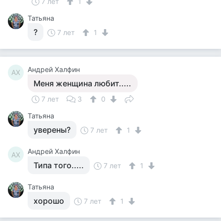
7 лет
1
Татьяна
?
7 лет
1
Андрей Халфин
АХ
Меня женщина любит.....
7 лет
3
0
Татьяна
уверены?
7 лет
1
Андрей Халфин
АХ
Типа того.....
7 лет
1
Татьяна
хорошо
7 лет
1