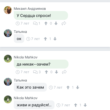
Михаил Андриянов
У Сердца спроси!
7 лет
1
0
Татьяна
ок
7 лет
1
Nikola Mahkov
да никак--зачем?
7 лет
3
0
Татьяна
Как это зачем
7 лет
1
Nikola Mahkov
живи и радуйся!..
7 лет
1