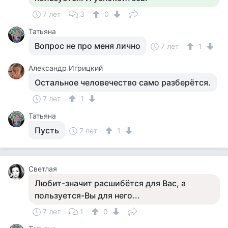
7 лет
3
0
Татьяна
Вопрос не про меня лично
7 лет
1
Александр Игрицкий
Остальное человечество само разберётся.
7 лет
1
Татьяна
Пусть
7 лет
1
Светлая
Любит-значит расшибётся для Вас, а
пользуется-Вы для него...
7 лет
1
0