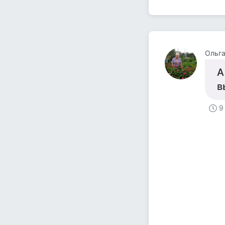
Ольга
А
в
9