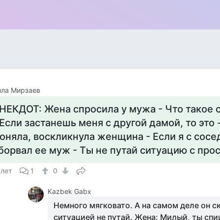
лла Мирзаев
НЕКДОТ: Жена спросила у мужа - Что такое 
 Если застанешь меня с другой дамой, то это 
оняла, воскликнула женщина - Если я с сосед
борвал ее муж - Ты не путай ситуацию с про
 лет
1
0
Kazbek Gabx
Немного мягковато. А на самом деле он с
ситуацией не путай. Жена: Милый, ты спи