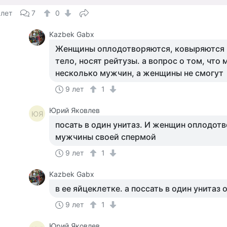
 лет
7
0
Kazbek Gabx
Женщины оплодотворяются, ковыряются 
тело, носят рейтузы. а вопрос о том, что 
несколько мужчин, а женщины не смогут
9 лет
1
Юрий Яковлев
ЮЯ
посать в один унитаз. И женщин оплодотв
мужчины своей спермой
9 лет
1
Kazbek Gabx
в ее яйцеклетке. а поссать в один унитаз
9 лет
1
Юрий Яковлев