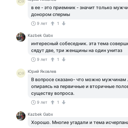
ЮЯ
в ее - это приемник - значит только муж
донором спермы
9 лет
1
Kazbek Gabx
интересный собеседник. эта тема соверше
сядут две, три женщины на один унитаз
9 лет
1
Юрий Яковлев
ЮЯ
В вопросе сказано- что можно мужчинам .
опираясь на первичные и вторичные полов
существу вопроса.
9 лет
1
Kazbek Gabx
Хорошо. Многие угадали и тема исчерпан