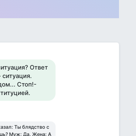
ситуация? Ответ
- ситуация.
ом... Стоп!-
ституцией.
казал: Ты блядство с
шь? Муж: Да. Жена: А