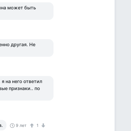
чина может быть
нно другая. Не
 я на него ответил
ые признаки.. по
а.
9 лет
1