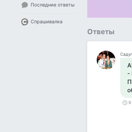
Последние ответы
Спрашивалка
Ответы
Саду
А
-
П
о
9