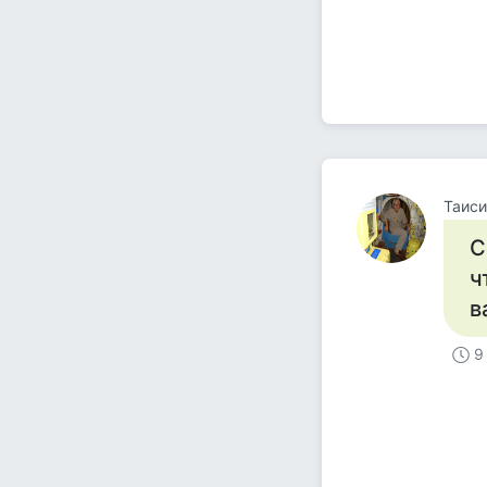
Таиси
С
ч
в
9