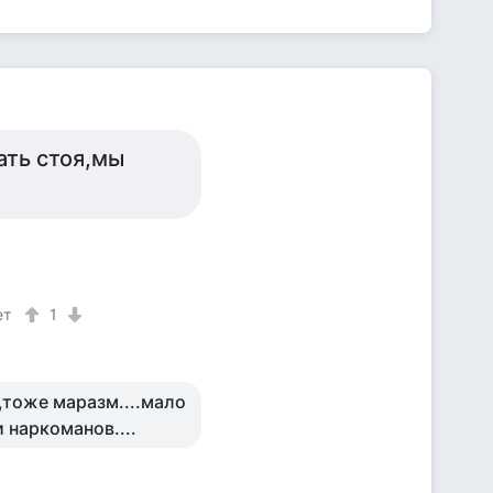
ать стоя,мы
ет
1
,тоже маразм....мало
и наркоманов....