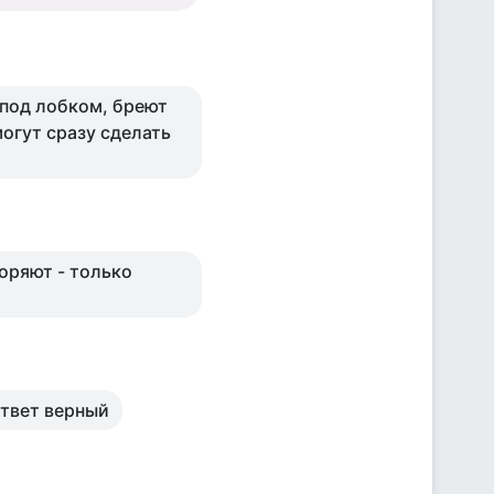
под лобком, бреют
могут сразу сделать
оряют - только
 ответ верный