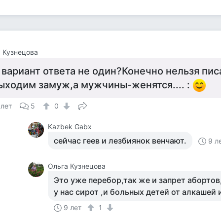
 Кузнецова
 вариант ответа не один?Конечно нельзя пис
ыходим замуж,а мужчины-женятся.... :
 лет
5
0
Kazbek Gabx
сейчас геев и лезбиянок венчают.
9 л
Ольга Кузнецова
Это уже перебор,так же и запрет абортов
у нас сирот ,и больных детей от алкашей 
9 лет
1