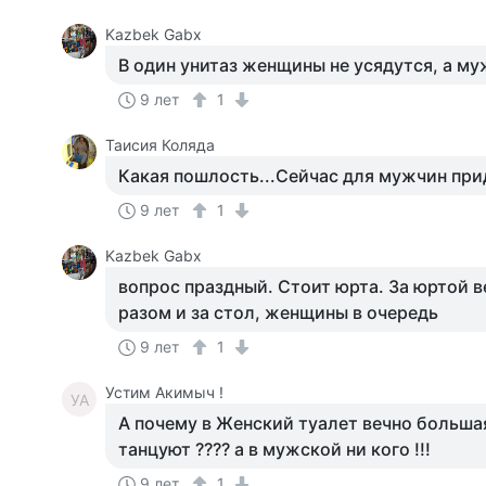
Kazbek Gabx
В один унитаз женщины не усядутся, а му
9 лет
1
Таисия Коляда
Какая пошлость...Сейчас для мужчин пр
9 лет
1
Kazbek Gabx
вопрос праздный. Стоит юрта. За юртой 
разом и за стол, женщины в очередь
9 лет
1
Устим Акимыч !
УА
А почему в Женский туалет вечно большая
танцуют ???? а в мужской ни кого !!!
9 лет
1