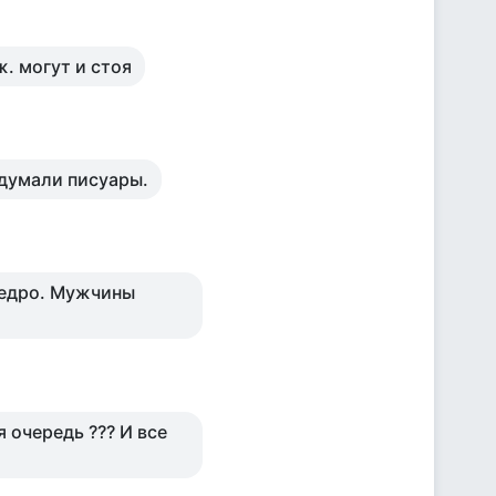
ж. могут и стоя
идумали писуары.
ведро. Мужчины
 очередь ??? И все