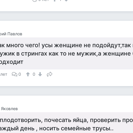
рий Павлов
ак много чего! усы женщине не подойдут,так
ужик в стрингах как то не мужик,а женщине
одходит
 лет
0
0
 Яковлев
плодотворить, почесать яйца, проверить про
аждый день , носить семейные трусы..