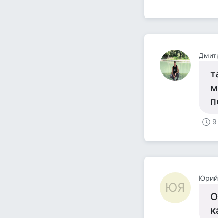
Дмит
т
м
п
9
Юрий
ЮЯ
О
к