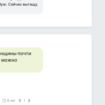
 Муж: Сейчас вытащу.
женщины почти
о можно
9 лет
1