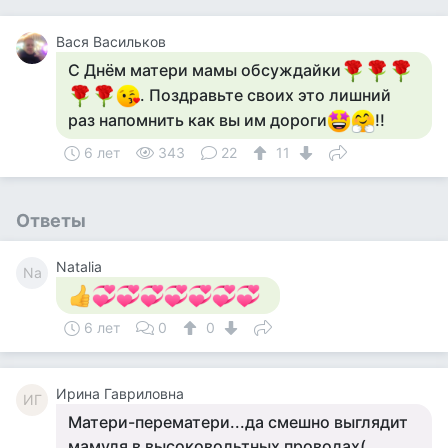
Вася Васильков
С Днём матери мамы обсуждайки
. Поздравьте своих это лишний
раз напомнить как вы им дороги
!!
6 лет
343
22
11
Ответы
Natalia
Na
6 лет
0
0
Ирина Гавриловна
ИГ
Матери-перематери...да смешно выглядит
мамуля в высоковольтных проводах(