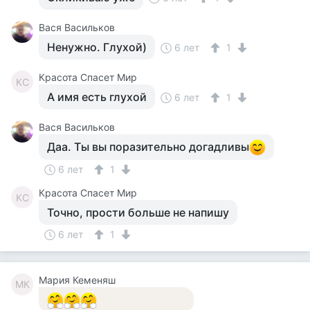
Вася Васильков
Ненужно. Глухой)
6 лет
1
Красота Спасет Мир
КС
А имя есть глухой
6 лет
1
Вася Васильков
Даа. Ты вы поразительно догадливы
6 лет
1
Красота Спасет Мир
КС
Точно, прости больше не напишу
6 лет
1
Мария Кеменяш
МК