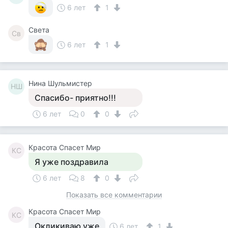
6 лет
1
Света
Св
6 лет
1
Нина Шульмистер
НШ
Спасибо- приятно!!!
6 лет
0
0
Красота Спасет Мир
КС
Я уже поздравила
6 лет
8
0
Показать все комментарии
Красота Спасет Мир
КС
Окликиваю уже
6 лет
1