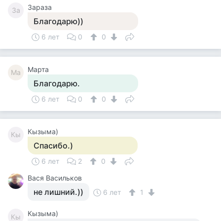
Зараза
За
Благодарю))
6 лет
0
0
Марта
Ма
Благодарю.
6 лет
0
0
Кызыма)
Кы
Спасибо.)
6 лет
2
0
Вася Васильков
не лишний.))
6 лет
1
Кызыма)
Кы