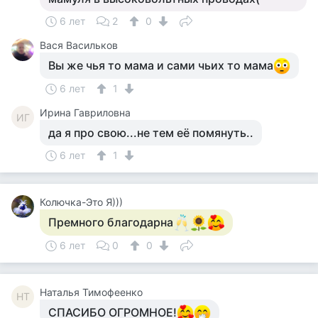
6 лет
2
0
Вася Васильков
Вы же чья то мама и сами чьих то мама
6 лет
1
Ирина Гавриловна
ИГ
да я про свою...не тем её помянуть..
6 лет
1
Колючка-Это Я)))
Премного благодарна
6 лет
0
0
Наталья Тимофеенко
НТ
СПАСИБО ОГРОМНОЕ!