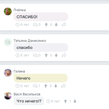
Пчёлка
СПАСИБО!
6 лет
0
0
Татьяна Денисенко
ТД
спасибо
6 лет
0
0
Галина
Ничего
6 лет
1
0
Вася Васильков
Что ничего!?
6 лет
1