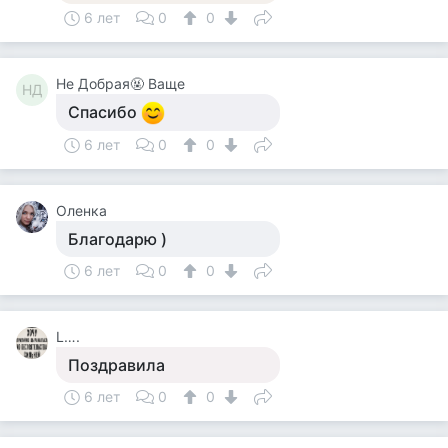
6 лет
0
0
Не Добрая🤬 Ваще
НД
Спасибо
6 лет
0
0
Оленка
Благодарю )
6 лет
0
0
L….
Поздравила
6 лет
0
0