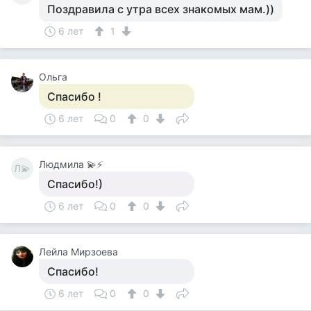
Поздравила с утра всех знакомых мам.))
6 лет
1
Ольга
Спасибо !
6 лет
0
0
Людмила 💫⚡
Л💫
Спасибо!)
6 лет
0
0
Лейла Мирзоева
Спасибо!
6 лет
0
0