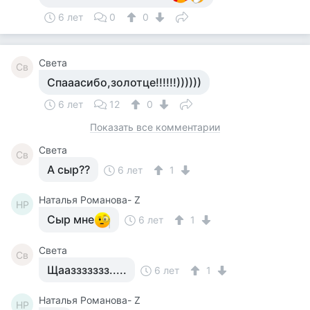
6 лет
0
0
Света
Св
Спааасибо,золотце!!!!!!))))))
6 лет
12
0
Показать все комментарии
Света
Св
А сыр??
6 лет
1
Наталья Романова- Z
НР
Сыр мне
6 лет
1
Света
Св
Щааззззззз.....
6 лет
1
Наталья Романова- Z
НР