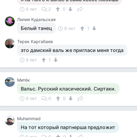
9 лет
2
0
Лилия Кудельская
Белый танец
9 лет
1
Терек Каргабаев
это дамский валь же пригласи меня тогда
9 лет
1
Митёк
Вальс. Русский класический. Сиртаки.
9 лет
0
0
Muhammad
На тот который партнерша предложит
9 лет
0
0