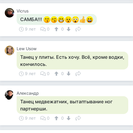
Vicrus
САМБА!!!
9 лет
0
0
Lew Usow
Танец у плиты. Есть хочу. Всё, кроме водки,
кончилось.
9 лет
0
0
Александр
Танец медвежатник, вытаптывание ног
партнерши.
9 лет
0
0