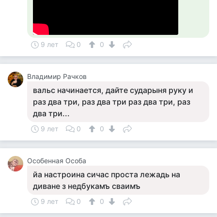
9 лет
0
0
Владимир Рачков
вальс начинается, дайте сударыня руку и
раз два три, раз два три раз два три, раз
два три...
9 лет
0
0
Особенная Особа
йа настроина сичас проста лежадь на
диване з недбукамъ сваимъ
9 лет
0
0