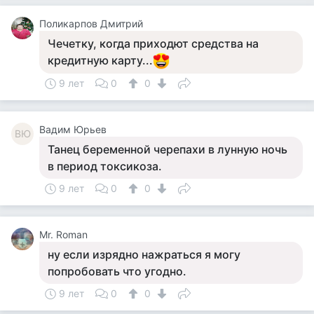
Поликарпов Дмитрий
Чечетку, когда приходют средства на
кредитную карту...
9 лет
0
0
Вадим Юрьев
ВЮ
Танец беременной черепахи в лунную ночь
в период токсикоза.
9 лет
0
0
Mr. Roman
ну если изрядно нажраться я могу
попробовать что угодно.
9 лет
0
0