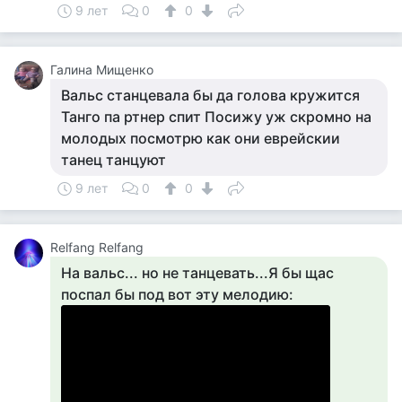
9 лет
0
0
Галина Мищенко
Вальс станцевала бы да голова кружится
Танго па ртнер спит Посижу уж скромно на
молодых посмотрю как они еврейскии
танец танцуют
9 лет
0
0
Relfang Relfang
На вальс... но не танцевать...Я бы щас
поспал бы под вот эту мелодию: