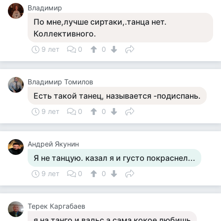
Владимир
По мне,лучше сиртаки,.танца нет.
Коллективного.
9 лет
0
0
Владимир Томилов
Есть такой танец, называется -подиспань.
9 лет
0
0
Андрей Якунин
Я не танцую. казал я и густо покраснел...
9 лет
0
0
Терек Каргабаев
я на танго и вальс а сама кокое любишь