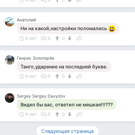
Анатолий
Ни на какой,настройки поломались
9 лет
0
0
Генрих Золотарёв
Танго,ударение на последней букве.
9 лет
0
0
Sergey Sergey Davydov
Видел бы вас, ответил не мешкая!!!???
9 лет
0
0
Следующая страница