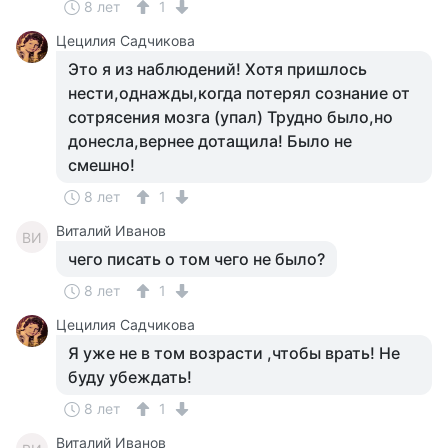
8 лет
1
Цецилия Садчикова
Это я из наблюдений! Хотя пришлось
нести,однажды,когда потерял сознание от
сотрясения мозга (упал) Трудно было,но
донесла,вернее дотащила! Было не
смешно!
8 лет
1
Виталий Иванов
ВИ
чего писать о том чего не было?
8 лет
1
Цецилия Садчикова
Я уже не в том возрасти ,чтобы врать! Не
буду убеждать!
8 лет
1
Виталий Иванов