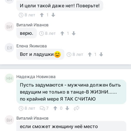
И цели такой даже нет! Поверьте!
8 лет
1
Виталий Иванов
ВИ
верю.
8 лет
1
Елена Якимова
ЕЯ
Вот и ладушки
8 лет
1
Надежда Новикова
НН
Пусть задумаются - мужчина должен быть
ведущим не только в танце-В ЖИЗНИ......
по крайней мере Я ТАК СЧИТАЮ
8 лет
7
0
Виталий Иванов
ВИ
если сможет женщину неё место