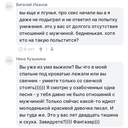
Виталий Иванов
ВИ
вы еще и лгунья. про секс начали вы а я
даже не подыграл и не ответил на попытку
унижения. это у вас от долгого отсутствия
отношений с мужчиной. бедненькая. хотя
кто на такую польстится?
8 лет
1
Нина Кузьмина
НК
Вы уже из ума выжили? Вы что в моей
спальне под кроватью лежали или вы
свечник - умеете только со свечкой
стоять)))))) Я смотрю у озабоченных одна
песня - у тебя давно не было отношений с
мужчиной! Только сейчас какой-то идиот
молоденькой красивой девочке писал. И
вы туда же. Это у вас лет двадцать тишина
и скука. Завидуете?)))) Фантазер)))