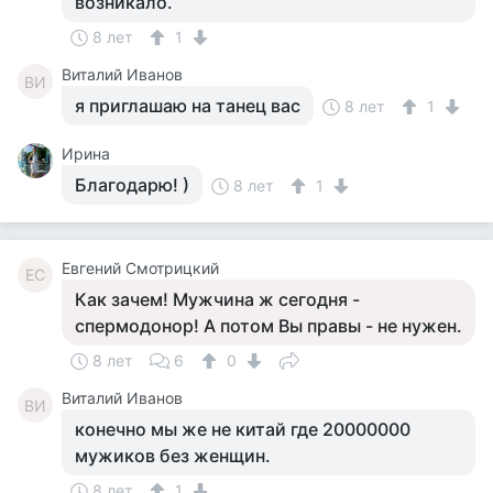
возникало.
8 лет
1
Виталий Иванов
ВИ
я приглашаю на танец вас
8 лет
1
Ирина
Благодарю! )
8 лет
1
Евгений Смотрицкий
ЕС
Как зачем! Мужчина ж сегодня -
спермодонор! А потом Вы правы - не нужен.
8 лет
6
0
Виталий Иванов
ВИ
конечно мы же не китай где 20000000
мужиков без женщин.
8 лет
1