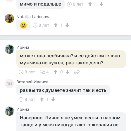
мимо и подальше
8 лет
1
Natalija Larionova
8 лет
1
Ирина
может она лесбиянка? и её действительно
мужчина не нужен, раз такое дело?
8 лет
4
0
Виталий Иванов
ВИ
раз вы так думаете значит так и есть
8 лет
1
Ирина
Наверное. Лично я не умею вести в парном
танце и у меня никогда такого желания не