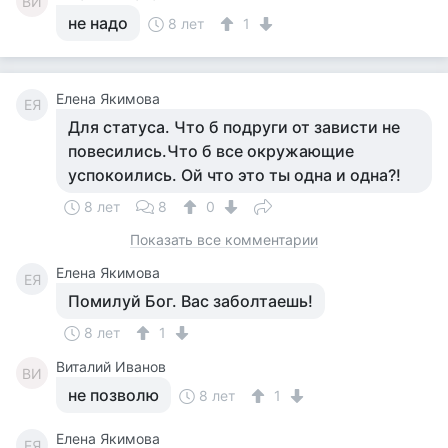
ВИ
не надо
8 лет
1
Елена Якимова
ЕЯ
Для статуса. Что б подруги от зависти не
повесились.Что б все окружающие
успокоились. Ой что это ты одна и одна?!
8 лет
8
0
Показать все комментарии
Елена Якимова
ЕЯ
Помилуй Бог. Вас заболтаешь!
8 лет
1
Виталий Иванов
ВИ
не позволю
8 лет
1
Елена Якимова
ЕЯ