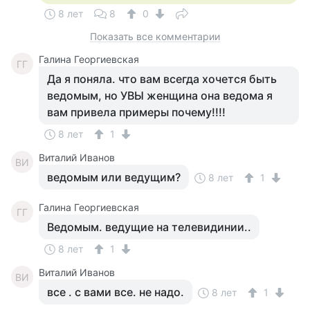
8 лет
8
0
Показать все комментарии
Галина Георгиевская
ГГ
Да я поняла. что вам всегда хочется быть
ведомым, но УВЫ женщина она ведома я
вам привела примеры почему!!!!
8 лет
1
Виталий Иванов
ВИ
ведомым или ведущим?
8 лет
1
Галина Георгиевская
ГГ
Ведомым. ведущие на телевидинии..
8 лет
1
Виталий Иванов
ВИ
все . с вами все. не надо.
8 лет
1