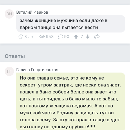
Виталий Иванов
ВИ
зачем женщине мужчина если даже в
парном танце она пытается вести
8 лет
953
90
7
Ответы
Галина Георгиевская
ГГ
Но она глава в семье, это не кому не
секрет, утром завтрак, где носки она знает,
пошел в баню собери белье она знает что
дать, а ты придешь в баню мыло то забыл,
вот поэтому женщина ведомая. А вот по
мужской части Родину защищать тут вы
голова всему. За эту которая в танце ведет
вы голову не одному срубите!!!!!