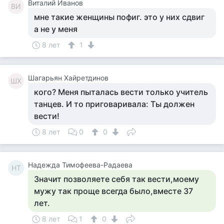
Виталий Иванов
ВИ
мне такие женщины пофиг. это у них сдвиг
а не у меня
8 лет
1
Шагарьян Хайретдинов
ШХ
кого? Меня пыталась вести только учитель
танцев. И то приговаривала: Ты должен
вести!
8 лет
0
0
Надежда Тимофеева-Радаева
НТ
Значит позволяете себя так вести,моему
мужу так проще всегда было,вместе 37
лет.
8 лет
1
0