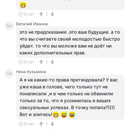
8 лет
1
Виталий Иванов
ВИ
это не предсказание .это вше будущие. а то
что вы считаете своей молодостью быстро
уйдет. то что вы моложе вам не доёт ни
каких дополнительных прав.
8 лет
1
Нина Кузьмина
НК
А я на какие-то права претендовала? У вас
уже каша в голове, чего только тут не
понаписали ,и в чем только не обвинили
только за то, что я усомнилась в ваших
сексуальных успехах. В точку попала?))))
Вот и злитесь!
8 лет
1