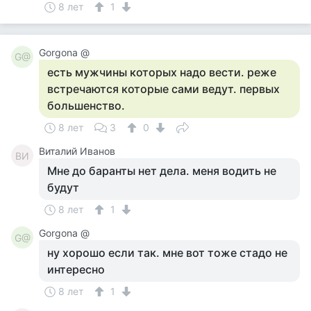
8 лет
1
Gorgona @
G@
есть мужчины которых надо вести. реже
встречаются которые сами ведут. первых
большенство.
8 лет
3
0
Виталий Иванов
ВИ
Мне до баранты нет дела. меня водить не
будут
8 лет
1
Gorgona @
G@
ну хорошо если так. мне вот тоже стадо не
интересно
8 лет
1