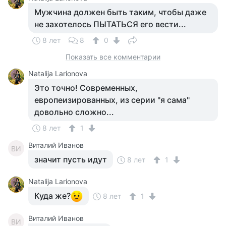
Мужчина должен быть таким, чтобы даже
не захотелось ПЫТАТЬСЯ его вести...
8 лет
8
0
Показать все комментарии
Natalija Larionova
Это точно! Современных,
европеизированных, из серии "я сама"
довольно сложно...
8 лет
1
Виталий Иванов
ВИ
значит пусть идут
8 лет
1
Natalija Larionova
Куда же?
8 лет
1
Виталий Иванов
ВИ