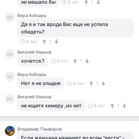
не мешало бы
8 лет
1
Вера Кобзарь
ВК
Да я и так вроде Вас еще не успела
обидеть?
8 лет
1
Виталий Иванов
ВИ
хочется.?
8 лет
1
Вера Кобзарь
ВК
Нет я не злыдня
8 лет
1
Виталий Иванов
ВИ
не ищите химеру ,их нет
8 лет
1
Владимир Панферов
Если женщина начинает во всем "вести" -