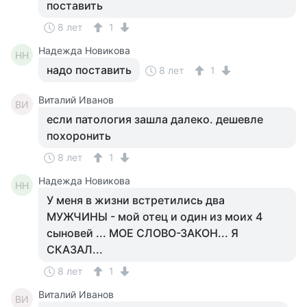
поставить
8 лет
1
Надежда Новикова
НН
надо поставить
8 лет
1
Виталий Иванов
ВИ
если патология зашла далеко. дешевле
похоронить
8 лет
1
Надежда Новикова
НН
У меня в жизни встретились два
МУЖЧИНЫ - мой отец и один из моих 4
сыновей ... МОЕ СЛОВО-ЗАКОН... Я
СКАЗАЛ...
8 лет
1
Виталий Иванов
ВИ