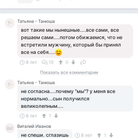
Татьяна - Танюша
Т-
вот такие мы нынешные....все сами, все
решаем сами....потом обижаемся, что не
встретили мужчину, который бы принял
все на себя....
8 лет
10
0
Показать все комментарии
Татьяна - Танюша
Т-
не согласна....почему "мы"? у меня все
нормально...сын получился
великолепным....
8 лет
1
Виталий Иванов
ВИ
не спеши. сглазишь
8 лет
1