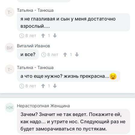
Татьяна - Танюша
Т-
я не глазливая и сын у меня достаточно
взрослый....
8 лет
1
Виталий Иванов
ВИ
и все?
8 лет
1
Татьяна - Танюша
Т-
а что еще нужно? жизнь прекрасна...
8 лет
1
Нерасторопная Женщина
НЖ
Зачем? Значит не так ведет. Покажите ей,
как надо... и утрите нос. Следующий раз не
будет заморачиваться по пустякам.