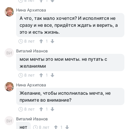
8 лет
1
Нина Архипова
А что, так мало хочется? И исполнятся не
сразу и не все, придётся ждать и верить, а
это и есть жизнь.
8 лет
1
Виталий Иванов
ВИ
мои мечты это мои мечты. не путать с
желаниями
8 лет
1
Нина Архипова
Желание, чтобы исполнилась мечта, не
примите во внимание?
8 лет
1
Виталий Иванов
ВИ
нет
8 лет
1