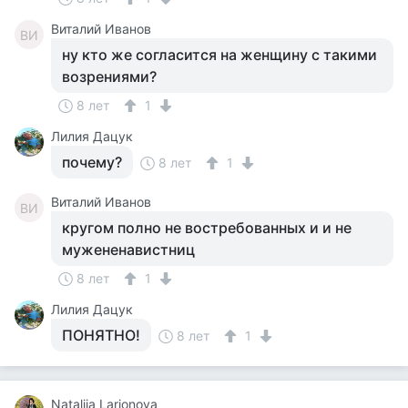
Виталий Иванов
ВИ
ну кто же согласится на женщину с такими
возрениями?
8 лет
1
Лилия Дацук
почему?
8 лет
1
Виталий Иванов
ВИ
кругом полно не востребованных и и не
мужененавистниц
8 лет
1
Лилия Дацук
ПОНЯТНО!
8 лет
1
Natalija Larionova