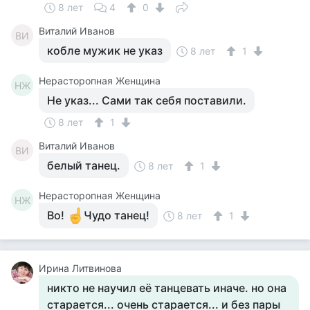
8 лет
4
0
Виталий Иванов
ВИ
кобле мужик не указ
8 лет
1
Нерасторопная Женщина
НЖ
Не указ... Сами так себя поставили.
8 лет
1
Виталий Иванов
ВИ
белый танец.
8 лет
1
Нерасторопная Женщина
НЖ
Во!
Чудо танец!
8 лет
1
Ирина Литвинова
никто не научил её танцевать иначе. но она
старается... очень старается... и без пары