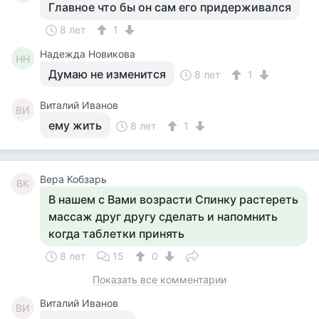
Главное что бы он сам его придерживался
8 лет
1
Надежда Новикова
НН
Думаю не изменится
8 лет
1
Виталий Иванов
ВИ
ему жить
8 лет
1
Вера Кобзарь
ВК
В нашем с Вами возрасти Спинку растереть
массаж друг другу сделать и напомнить
когда таблетки принять
8 лет
15
0
Показать все комментарии
Виталий Иванов
ВИ