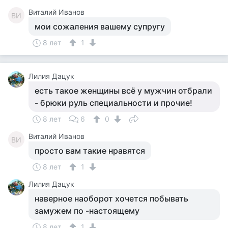
Виталий Иванов
ВИ
мои сожаления вашему супругу
8 лет
1
Лилия Дацук
есть такое женщины всё у мужчин отбрали
- брюки руль специальности и прочие!
8 лет
6
0
Виталий Иванов
ВИ
просто вам такие нравятся
8 лет
1
Лилия Дацук
наверное наоборот хочется побывать
замужем по -настоящему
8 лет
1