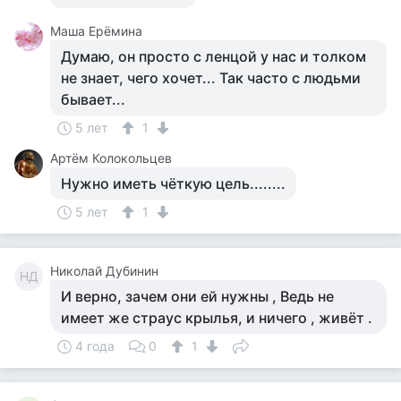
Маша Ерёмина
Думаю, он просто с ленцой у нас и толком
не знает, чего хочет... Так часто с людьми
бывает...
5 лет
1
Артём Колокольцев
Нужно иметь чёткую цель........
5 лет
1
Николай Дубинин
НД
И верно, зачем они ей нужны , Ведь не
имеет же страус крылья, и ничего , живёт .
4 года
0
1