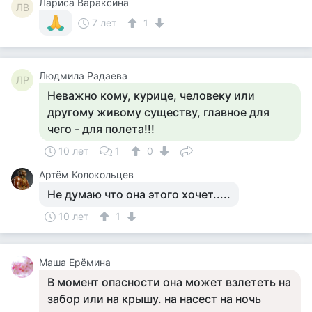
Лариса Вараксина
ЛВ
7 лет
1
Людмила Радаева
ЛР
Неважно кому, курице, человеку или
другому живому существу, главное для
чего - для полета!!!
10 лет
1
0
Артём Колокольцев
Не думаю что она этого хочет.....
10 лет
1
Маша Ерёмина
В момент опасности она может взлететь на
забор или на крышу. на насест на ночь