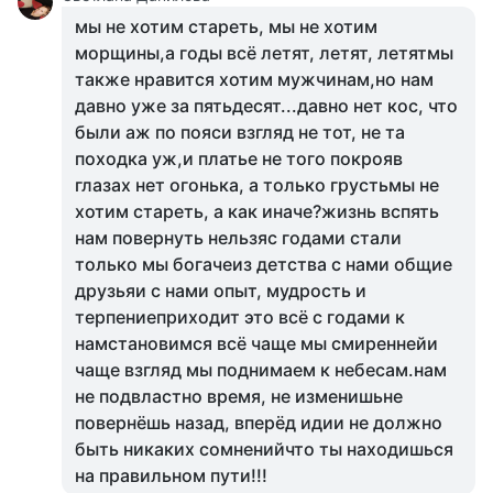
мы не хотим стареть, мы не хотим
морщины,а годы всё летят, летят, летятмы
также нравится хотим мужчинам,но нам
давно уже за пятьдесят...давно нет кос, что
были аж по пояси взгляд не тот, не та
походка уж,и платье не того покрояв
глазах нет огонька, а только грустьмы не
хотим стареть, а как иначе?жизнь вспять
нам повернуть нельзяс годами стали
только мы богачеиз детства с нами общие
друзьяи с нами опыт, мудрость и
терпениеприходит это всё с годами к
намстановимся всё чаще мы смиреннейи
чаще взгляд мы поднимаем к небесам.нам
не подвластно время, не изменишьне
повернёшь назад, вперёд идии не должно
быть никаких сомненийчто ты находишься
на правильном пути!!!