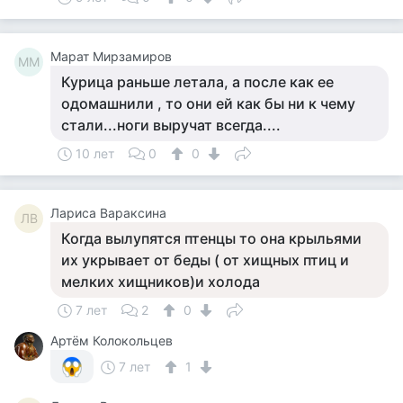
Марат Мирзамиров
ММ
Курица раньше летала, а после как ее
одомашнили , то они ей как бы ни к чему
стали...ноги выручат всегда....
10 лет
0
0
Лариса Вараксина
ЛВ
Когда вылупятся птенцы то она крыльями
их укрывает от беды ( от хищных птиц и
мелких хищников)и холода
7 лет
2
0
Артём Колокольцев
7 лет
1