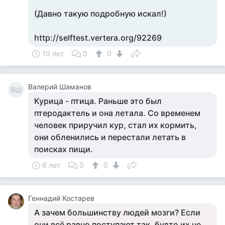
(Давно такую подробную искал!)
http://selftest.vertera.org/92269
10 лет
0
0
Валерий Шаманов
ВШ
Курица - птица. Раньше это был
птеродактель и она летала. Со временем
человек приручил кур, стал их кормить,
они обленились и перестали летать в
поисках пищи.
6 лет
0
0
Геннадий Костарев
А зачем большинству людей мозги? Если
они всё равно поступают так, будто их не