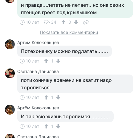
и правда...летать не летает.. но она своих
птенцов греет под крылышком
10 лет
34
0
Показать все комментарии
Артём Колокольцев
Потехонечку можно подлатать.......
10 лет
1
Светлана Данилова
потихоничку времени не хватит надо
торопиться
10 лет
1
Артём Колокольцев
И так всю жизнь торопимся.............
10 лет
1
Светлана Данилова