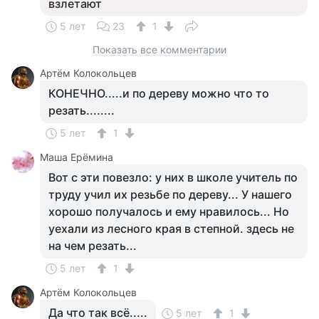
взлетают
5 лет
23
1
Показать все комментарии
Артём Колокольцев
КОНЕЧНО.....и по дереву можно что то
резать........
5 лет
1
Маша Ерёмина
Вот с эти повезло: у них в школе учитель по
труду учил их резьбе по дереву... У нашего
хорошо получалось и ему нравилось... Но
уехали из лесного края в степной. здесь не
на чем резать...
5 лет
1
Артём Колокольцев
Да что так всё.....
5 лет
1