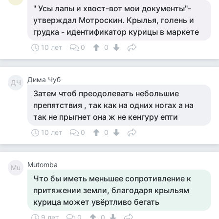
" Усы лапы и хвост-вот мои документы"-
утверждал Мотроскин. Крылья, голень и
грудка - идентификатор курицы в маркете
10 лет
0
0
Дима Чуб
ДЧ
Затем чтоб преодолевать небольшие
препятствия , так как на одних ногах а на
так не прыгнет она ж не кенгуру епти
10 лет
0
0
Mutomba
Mu
Что бы иметь меньшее сопротивление к
притяжении земли, благодаря крыльям
курица может увёртливо бегать
9 лет
0
0