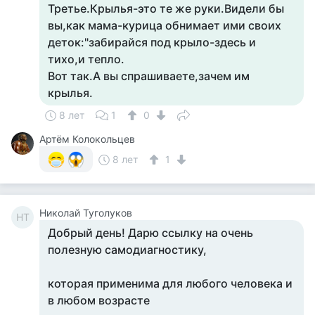
Третье.Крылья-это те же руки.Видели бы
вы,как мама-курица обнимает ими своих
деток:"забирайся под крыло-здесь и
тихо,и тепло.
Вот так.А вы спрашиваете,зачем им
крылья.
8 лет
1
0
Артём Колокольцев
8 лет
1
Николай Туголуков
НТ
Добрый день! Дарю ссылку на очень
полезную самодиагностику,
которая применима для любого человека и
в любом возрасте