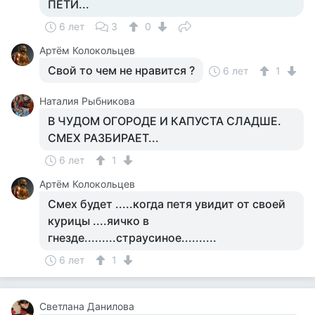
ПЕТИ...
6 лет
3
0
Артём Колокольцев
Свой то чем не нравится ?
6 лет
1
Наталия Рыбникова
В ЧУДОМ ОГОРОДЕ И КАПУСТА СЛАДШЕ.
СМЕХ РАЗБИРАЕТ...
6 лет
1
Артём Колокольцев
Смех будет .....когда петя увидит от своей
курицы ....яичко в
гнезде.........страусиное..........
6 лет
1
Светлана Данилова