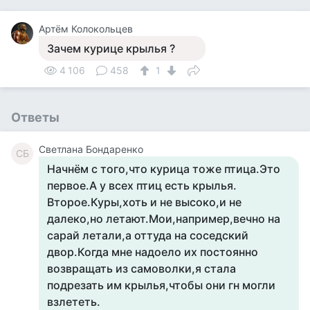
Артём Колокольцев
Зачем курице крылья ?
4 106
458
1
Ответы
Светлана Бондаренко
СБ
Начнём с того,что курица тоже птица.Это
первое.А у всех птиц есть крылья.
Второе.Куры,хоть и не высоко,и не
далеко,но летают.Мои,например,вечно на
сарай летали,а оттуда на соседский
двор.Когда мне надоело их постоянно
возвращать из самоволки,я стала
подрезать им крылья,чтобы они гн могли
взлететь.