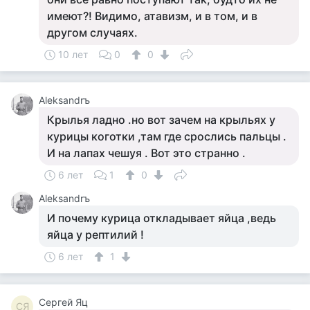
имеют?! Видимо, атавизм, и в том, и в
другом случаях.
10 лет
0
0
Aleksandrъ
Крылья ладно .но вот зачем на крыльях у
курицы коготки ,там где срослись пальцы .
И на лапах чешуя . Вот это странно .
6 лет
1
0
Aleksandrъ
И почему курица откладывает яйца ,ведь
яйца у рептилий !
6 лет
1
Сергей Яц
СЯ