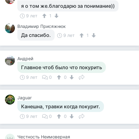
я о том же.благодарю за понимание))
9 лет
1
Владимир Присяжнюк
Да спасибо.
9 лет
1
Андрей
Главное чтоб было что покурить
9 лет
0
0
Jaguar
Канешна, травки когда покурит.
9 лет
0
0
Честность Неимоверная
ЧН