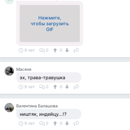
Нажмите,
чтобы загрузить
GIF
9 лет
0
0
Масяня
эх, трава-травушка
9 лет
0
0
Валентина Балашова
ништяк, индейцу...!?
9 лет
0
0