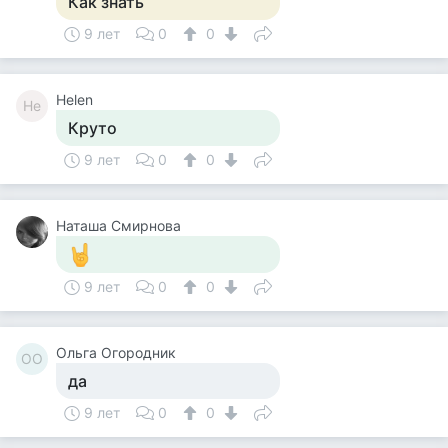
Как знать
9 лет
0
0
Helen
He
Круто
9 лет
0
0
Наташа Смирнова
9 лет
0
0
Ольга Огородник
ОО
да
9 лет
0
0