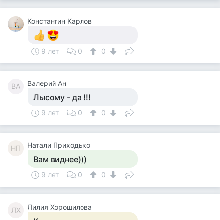
Константин Карлов
9 лет
0
0
Валерий Ан
ВА
Лысому - да !!!
9 лет
0
0
Натали Приходько
НП
Вам виднее)))
9 лет
0
0
Лилия Хорошилова
ЛХ