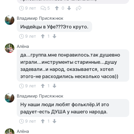
9 лет
5
0
Владимир Присяжнюк
Индейцы в Уфе???Это круто.
9 лет
1
Алёна
да...группа.мне понравилось.так душевно
играли...инструменты старинные...душу
задевали..и народ, оказывается, хотел
этого-не расходились несколько часов))
9 лет
1
Владимир Присяжнюк
Ну наши люди любят фольклёр.И это
радует-есть ДУША у нашего народа.
9 лет
1
Алёна