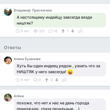
Владимир Присяжнюк
А настоящему индейцу завсегда везде
ништяк?
9 лет
321
16
1
Ответы
Алина Бузенова
Хуть бы один индеец рядом , узнать что за
НИШТЯК у него завсегда!
9 лет
0
0
Алёна
похоже, что нет.к нас на день города
приезжали..глаза печальные....)