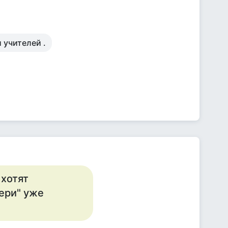
и учителей .
 хотят
тери" уже