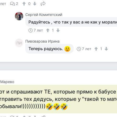
 лет
2
0
Сергей Комитетский
Радуйтесь , что так у вас а не как у морал
7 лет
1
Пивоварова Ирина
ПИ
Теперь радуюсь.
7 лет
1
 Марево
от и спрашивают ТЕ, которые прямо к бабусе
тправить тех дедусь, которые у "такой то ма
обывали!)))))))))))