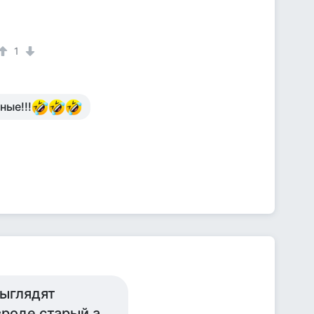
1
ные!!!
выглядят
роде старый а