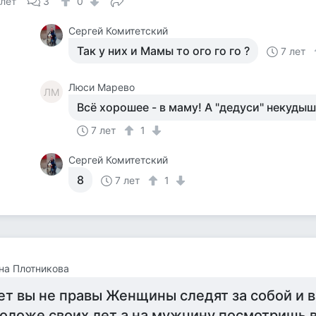
 лет
3
0
Сергей Комитетский
Так у них и Мамы то ого го го ?
7 лет
Люси Марево
ЛМ
Всё хорошее - в маму! А "дедуси" некудыш
7 лет
1
Сергей Комитетский
8
7 лет
1
на Плотникова
ет вы не правы Женщины следят за собой и 
оложе своих лет а на мужчину посмотришь в