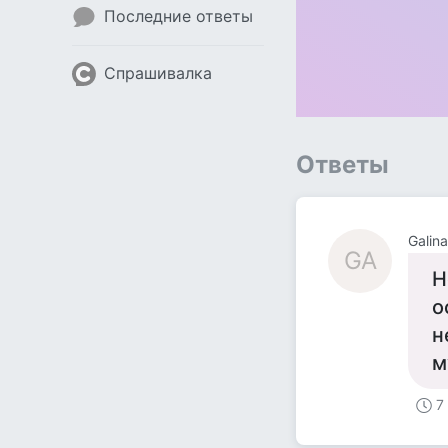
Последние ответы
Спрашивалка
Ответы
Galin
GA
Н
о
н
м
7