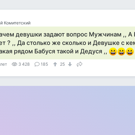
й Комитетский
ачем девушки задают вопрос Мужчинам ,, А 
ет ? ,, Да столько же сколько и Девушке с кем
акая рядом Бабуся такой и Дедуся ,,
 лет
3 428
185
25