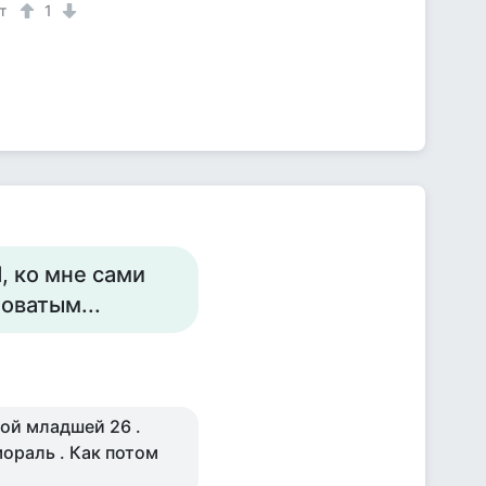
т
1
, ко мне сами
оватым...
ной младшей 26 .
мораль . Как потом