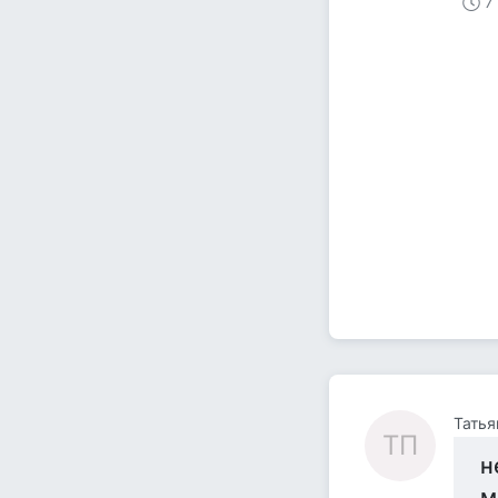
7
Татья
ТП
н
м