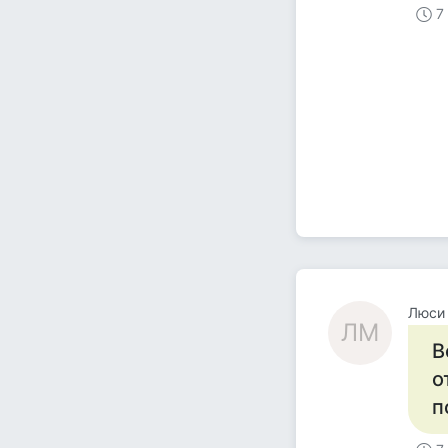
7
Люси
ЛМ
В
о
п