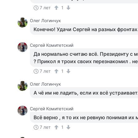
7 лет
1
Олег Логинчук
Конечно! Удачи Сергей на разных фронтах.
Сергей Комитетский
Да нормально считаю всё. Президенту с 
? Прикол я троих своих перезнакомил . не
7 лет
1
Олег Логинчук
А чё им не ладить, если их всё устраивает.
Сергей Комитетский
Всё верно , я то их не ревную понимая их 
7 лет
1