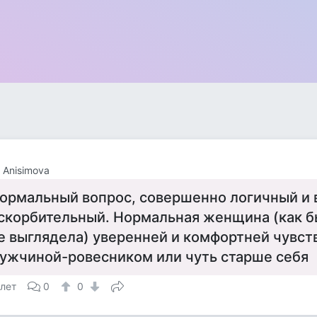
a Anisimova
ормальный вопрос, совершенно логичный и 
скорбительный. Нормальная женщина (как б
е выглядела) уверенней и комфортней чувств
ужчиной-ровесником или чуть старше себя
 лет
0
0