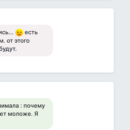
сь...
есть
. от этого
будут.
нимала : почему
ет моложе. Я