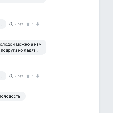
..
7 лет
1
молодой можно а нам
 подруги но ладят .
..
7 лет
1
молодость .