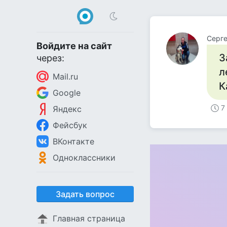
Серге
Войдите на сайт
З
через:
л
Mail.ru
К
Google
7
Яндекс
Фейсбук
ВКонтакте
Одноклассники
Задать вопрос
Главная страница