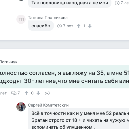
Так пословица народная а не моя
7 ле
Татьяна Плотникова
ТП
спасибо
7 лет
1
Логинчук
олностью согласен, я выгляжу на 35, а мне 51
одходят 30- летние,что мне считать себя вин
 лет
7
0
Сергей Комитетский
Всё в точности как и у меня мне 52 реаль
Братан строго от 18 + и чихать на чужую 
вспоминать об упущенном .