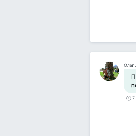
Олег 
П
п
7