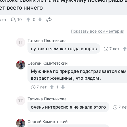
ет всего ничего
 лет
10
0
Показать все комментарии
Татьяна Плотникова
ТП
ну так о чем же тогда вопрос
7 лет
Сергей Комитетский
Мужчина по природе подстраивается сам 
возраст женщины , что рядом .
7 лет
1
Татьяна Плотникова
ТП
очень интересно я не знала этого
7 ле
Сергей Комитетский