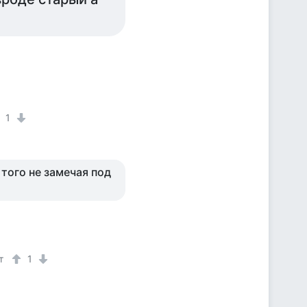
1
того не замечая под
т
1