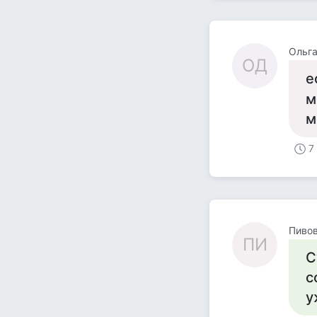
Ольга
ОД
е
м
м
7
Пиво
ПИ
С
с
у