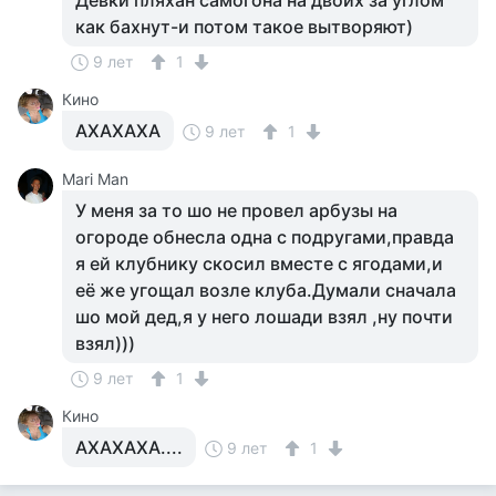
Девки пляхан самогона на двоих за углом
как бахнут-и потом такое вытворяют)
9 лет
1
Кино
АХАХАХА
9 лет
1
Mari Man
У меня за то шо не провел арбузы на
огороде обнесла одна с подругами,правда
я ей клубнику скосил вместе с ягодами,и
её же угощал возле клуба.Думали сначала
шо мой дед,я у него лошади взял ,ну почти
взял)))
9 лет
1
Кино
АХАХАХА....
9 лет
1