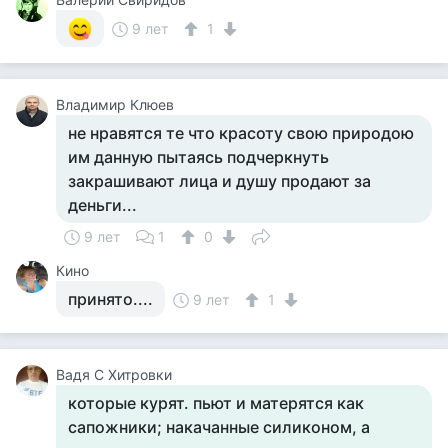
9 лет
1
Владимир Клюев
не нравятся те что красоту свою природою
им данную пытаясь подчеркнуть
закрашивают лица и душу продают за
деньги...
9 лет
1
0
Кино
принято....
9 лет
1
Вадя С Хитровки
которые курят. пьют и матерятся как
сапожники; накачанные силиконом, а