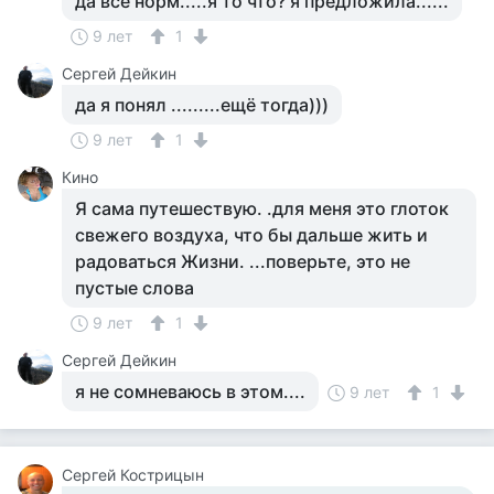
да все норм.....я то что? я предложила......
9 лет
1
Сергей Дейкин
да я понял .........ещё тогда)))
9 лет
1
Кино
Я сама путешествую. .для меня это глоток
свежего воздуха, что бы дальше жить и
радоваться Жизни. ...поверьте, это не
пустые слова
9 лет
1
Сергей Дейкин
я не сомневаюсь в этом....
9 лет
1
Сергей Кострицын