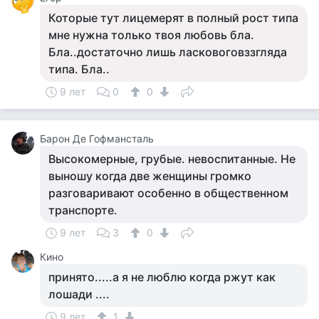
Которые тут лицемерят в полный рост типа
мне нужна только твоя любовь бла.
Бла..достаточно лишь ласковоговззгляда
типа. Бла..
9 лет
0
0
Барон Де Гофмансталь
Высокомерные, грубые. невоспитанные. Не
выношу когда две женщины громко
разговаривают особенно в общественном
транспорте.
9 лет
3
0
Кино
принято.....а я не люблю когда ржут как
лошади ....
9 лет
1