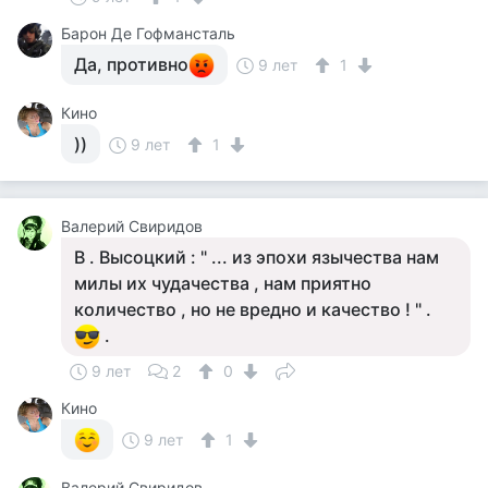
Барон Де Гофмансталь
Да, противно
9 лет
1
Кино
))
9 лет
1
Валерий Свиридов
В . Высоцкий : " ... из эпохи язычества нам
милы их чудачества , нам приятно
количество , но не вредно и качество ! " .
.
9 лет
2
0
Кино
9 лет
1
Валерий Свиридов