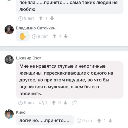
поняла......принято.....сама таких людей не
люблю
9 лет
1
Владимир Сатонкин
9 лет
1
Шкавир Эзот
Мне не нравятся глупые и нелогичные
женщины, перескакивающие с одного на
другое, но при этом ищущие, во что бы
вцепиться в мужчине, в чём бы его
обвинить.
9 лет
1
0
Кино
логично.....принято.....
9 лет
1