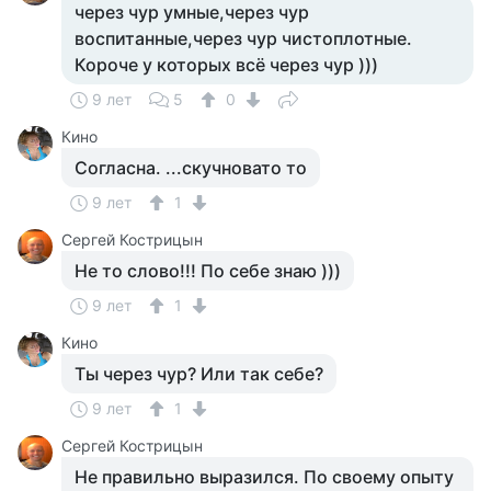
через чур умные,через чур
воспитанные,через чур чистоплотные.
Короче у которых всё через чур )))
9 лет
5
0
Кино
Согласна. ...скучновато то
9 лет
1
Сергей Кострицын
Не то слово!!! По себе знаю )))
9 лет
1
Кино
Ты через чур? Или так себе?
9 лет
1
Сергей Кострицын
Не правильно выразился. По своему опыту