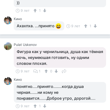
))
9 лет
1
Кино
Ахахпха. ...принято
9 лет
1
Pulat Uskenov
Фигура как у чернильница, душа как тёмная
ночь, неумеюшая готовить, ну одним
словом плохая.
9 лет
1
0
Кино
понятно....принято.......когда душа
черная......ни кому не
понравится......Доброе утро, дорогой....
9 лет
1