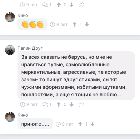
9 лет
1
0
Кино
9 лет
1
Папин Друг
За всех сказать не берусь, но мне не
нравяться тупые, самовлюбленные,
меркантильные, агрессивные, те которые
зачем- то пишут вдруг стихами, сыпят
чужими афоризмами, избитыми шутками,
пошлостями, а еще я тощих не люблю...
9 лет
1
0
Кино
принято.....
9 лет
1