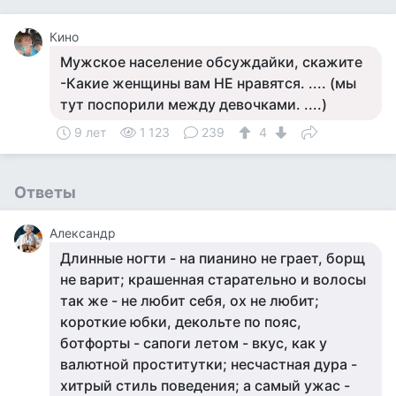
Кино
Мужское население обсуждайки, скажите
-Какие женщины вам НЕ нравятся. .... (мы
тут поспорили между девочками. ....)
9 лет
1 123
239
4
Ответы
Александр
Длинные ногти - на пианино не грает, борщ
не варит; крашенная старательно и волосы
так же - не любит себя, ох не любит;
короткие юбки, декольте по пояс,
ботфорты - сапоги летом - вкус, как у
валютной проститутки; несчастная дура -
хитрый стиль поведения; а самый ужас -