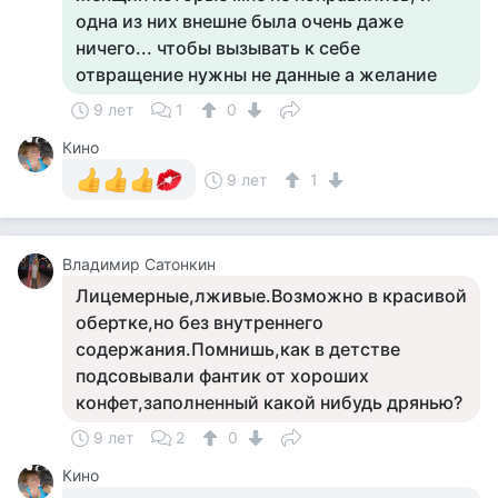
одна из них внешне была очень даже
ничего... чтобы вызывать к себе
отвращение нужны не данные а желание
9 лет
1
0
Кино
9 лет
1
Владимир Сатонкин
Лицемерные,лживые.Возможно в красивой
обертке,но без внутреннего
содержания.Помнишь,как в детстве
подсовывали фантик от хороших
конфет,заполненный какой нибудь дрянью?
9 лет
2
0
Кино