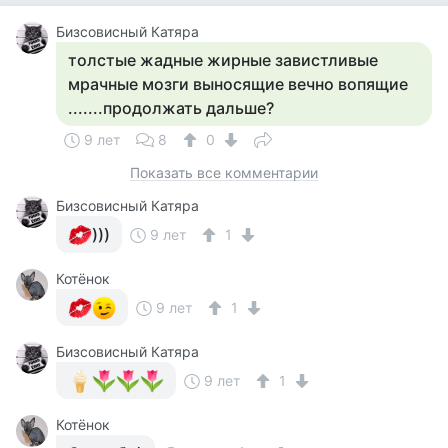
Бизсовисный Катяра
толстые жадные жирные завистливые
мрачные мозги выносящие вечно вопящие
.......продолжать дальше?
9 лет
8
0
Показать все комментарии
Бизсовисный Катяра
)))
9 лет
1
Котёнок
9 лет
1
Бизсовисный Катяра
9 лет
1
Котёнок