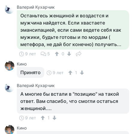
Валерий Кухарчик
Останьтесь женщиной и воздастся и
мужчина найдется. Если хвастаете
эмансипацией, если сами ведете себя как
мужики, будьте готовы и по мордам (
метефора, не дай бог конечно) получить...
9 лет
5
0
Кино
Принято
9 лет
1
Валерий Кухарчик
А многие бы встали в "позицию" на такой
ответ. Вам спасибо, что смогли остаться
женщиной....
9 лет
1
Кино