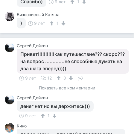
Спасибо)
9 лет
1
Бизсовисный Катяра
)
9 лет
1
Сергей Дейкин
Привет!!!!!!!!!!!как путешествие??? скоро???
на вопрос .............не способные думать на
два шага вперёд))))
9 лет
12
0
Показать все комментарии
Сергей Дейкин
денег нет но вы держитесь)))
9 лет
1
Кино