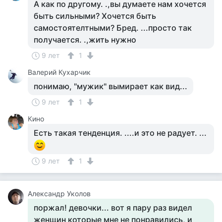
А как по другому. .,вы думаете нам хочется
быть сильными? Хочется быть
самостоятелтными? Бред. ...просто так
получается. .,жить нужно
9 лет
1
Валерий Кухарчик
понимаю, "мужик" вымирает как вид...
9 лет
1
Кино
Есть такая тенденция. ....и это не радует. ...
9 лет
1
Александр Уколов
поржал! девочки... вот я пару раз видел
женщин которые мне не понравились, и