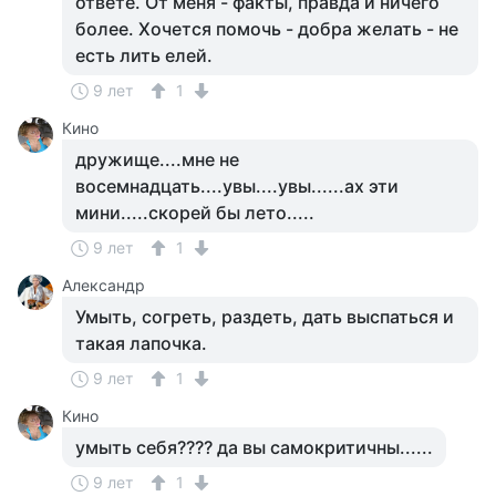
ответе. От меня - факты, правда и ничего
более. Хочется помочь - добра желать - не
есть лить елей.
9 лет
1
Кино
дружище....мне не
восемнадцать....увы....увы......ах эти
мини.....скорей бы лето.....
9 лет
1
Александр
Умыть, согреть, раздеть, дать выспаться и
такая лапочка.
9 лет
1
Кино
умыть себя???? да вы самокритичны......
9 лет
1