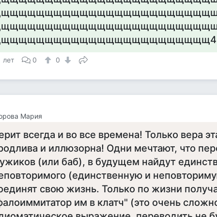
щщщщщщщщщщщщщщщщщщщщщщщщщ
щщщщщщщщщщщщщщщщщщщщщщщщщ
щщщщщщщщщщщщщщщщщщщщщщщщ444н
1 лет
0
0
орова Мария
ерит всегда и во все времена! Только вера эт
родлива и иллюзорна! Одни мечтают, что пер
ужиков (или баб), в будущем найдут единст
еповторимого (единственную и неповторимую
оединят свою жизнь. Только по жизни получ
фалоиммитатор им в клатч" (это очень сложн
диоматическое выражение, переводить не бу