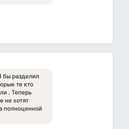
 Я бы разделил
орые те кто
ли . Теперь
е не хотят
да полноценной