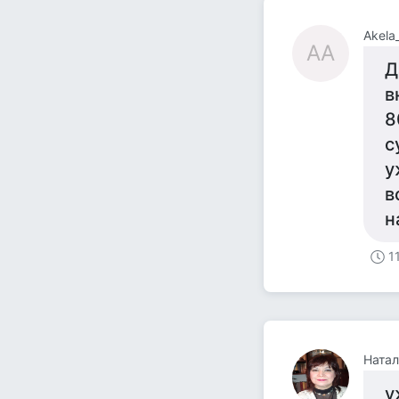
Akela
AA
Д
в
8
с
у
в
н
1
Натал
у