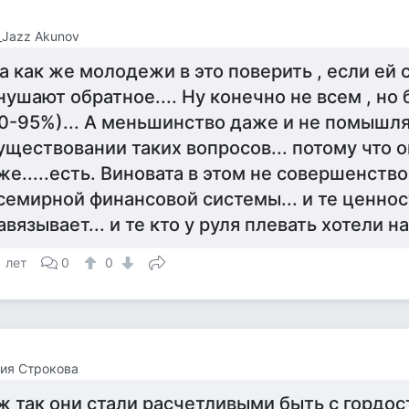
_Jazz Akunov
а как же молодежи в это поверить , если ей 
нушают обратное.... Ну конечно не всем , но
0-95%)... А меньшинство даже и не помышл
уществовании таких вопросов... потому что о
же.....есть. Виновата в этом не совершенств
семирной финансовой системы... и те ценнос
авязывает... и те кто у руля плевать хотели на
1 лет
0
0
ия Строкова
ж так они стали расчетливыми быть с гордос