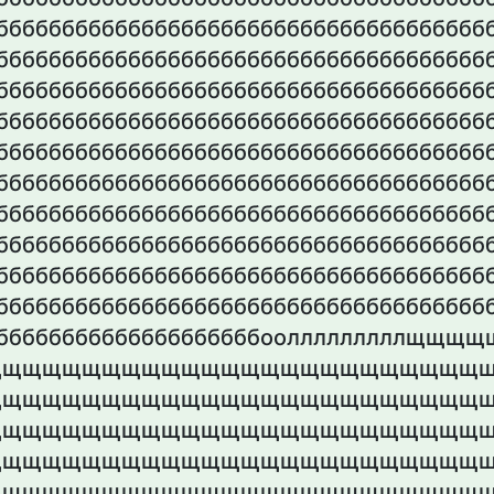
ббббббббббббббббббббббббббббббббббббб
ббббббббббббббббббббббббббббббббббббб
ббббббббббббббббббббббббббббббббббббб
ббббббббббббббббббббббббббббббббббббб
ббббббббббббббббббббббббббббббббббббб
ббббббббббббббббббббббббббббббббббббб
ббббббббббббббббббббббббббббббббббббб
ббббббббббббббббббббббббббббббббббббб
ббббббббббббббббббббббббббббббббббббб
ббббббббббббббббббббббббббббббббббббб
ббббббббббббббббббббоолллллллллщ
щщщщщщщщщщщщщщщщщщщщщщщщщ
щщщщщщщщщщщщщщщщщщщщщщщщщ
щщщщщщщщщщщщщщщщщщщщщщщщщ
щщщщщщщщщщщщщщщщщщщщщщщщщ
щщщщщщщщщщщщщщщщщщщщщщщщщ