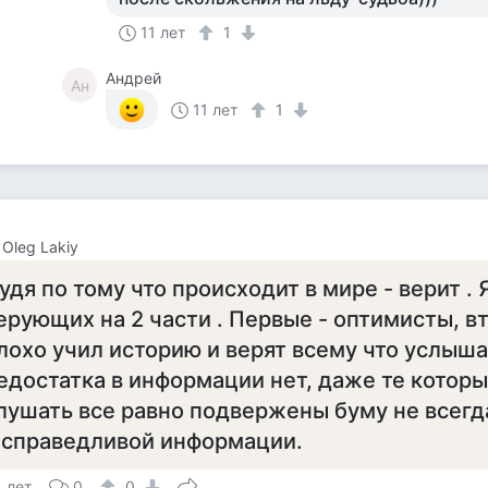
11 лет
1
Андрей
Ан
11 лет
1
 Oleg Lakiy
удя по тому что происходит в мире - верит .
ерующих на 2 части . Первые - оптимисты, вт
лохо учил историю и верят всему что услыша
едостатка в информации нет, даже те которы
лушать все равно подвержены буму не всег
 справедливой информации.
1 лет
0
0