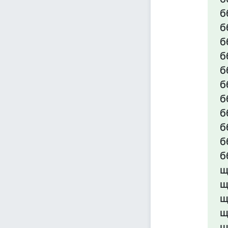
б
б
б
б
б
б
б
б
б
б
б