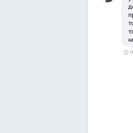
д
п
т
т
н
1