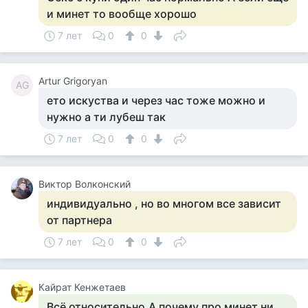
и минет то вообще хорошо
7 лет
0
0
Artur Grigoryan
AG
ето искуства и через час тоже можно и
нужно а ти лубеш так
7 лет
0
0
Виктор Волконский
индивидуально , но во многом все зависит
от партнера
7 лет
0
0
Кайрат Кенжетаев
Всё относительно.А почему про минет ни