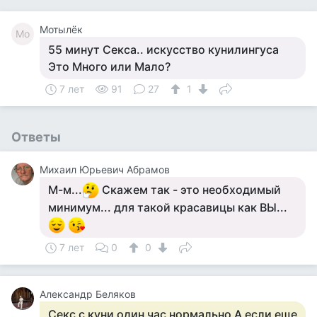
Мотылёк
Мо
55 минут Секса.. искусство кунилингуса
Это Много или Мало?
7 лет
91
27
1
Ответы
Михаил Юрьевич Абрамов
М-м...
Скажем так - это необходимый
минимум... для такой красавицы как ВЫ...
7 лет
0
0
Александр Беляков
Секс с куни один час нормально А если еще