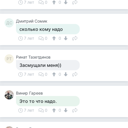
7 лет
0
0
Дмитрий Сомик
ДС
сколько кому надо
7 лет
0
0
Ринат Тазетдинов
РТ
Засмущали меня))
7 лет
0
0
Винир Гареев
Это то что надо.
7 лет
0
0