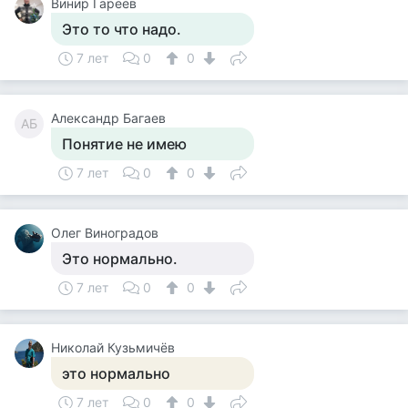
Винир Гареев
Это то что надо.
7 лет
0
0
Александр Багаев
АБ
Понятие не имею
7 лет
0
0
Олег Виноградов
Это нормально.
7 лет
0
0
Николай Кузьмичёв
это нормально
7 лет
0
0