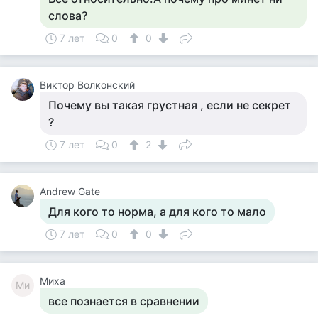
слова?
7 лет
0
0
Виктор Волконский
Почему вы такая грустная , если не секрет
?
7 лет
0
2
Andrew Gate
Для кого то норма, а для кого то мало
7 лет
0
0
Миха
Ми
все познается в сравнении