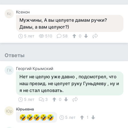
Ксенон
Кс
Мужчины, А вы целуете дамам ручки?
Дамы, а вам целуют?)
5 лет
510
58
0
Ответы
Георгий Крымский
ГК
Нет не целую уже давно , подсмотрел, что
наш презид. не целует руку Гуньдяеву , ну и
я не стал целовать.
5 лет
3
0
Юрьевна
Юр
5 лет
1