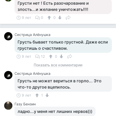
Грусти нет ! Есть разочарование и
злость...и желание уничтожать!!!!
9 лет
0
0
Сестрица Алёнушка
Грусть бывает только грустной. Даже если
грустишь о счастливом.
9 лет
12
0
Показать все комментарии
Сестрица Алёнушка
Грусть не может вериться в горло... Это
что-то другое вцепилось.
9 лет
1
Газу Бензин
ладно...у меня нет лишних нервов)))