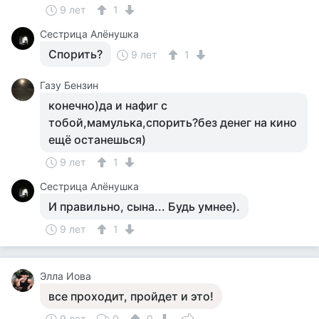
9 лет
1
Сестрица Алёнушка
Спорить?
9 лет
1
Газу Бензин
конечно)да и нафиг с
тобой,мамулька,спорить?без денег на кино
ещё останешься)
9 лет
1
Сестрица Алёнушка
И правильно, сына... Будь умнее).
9 лет
1
Элла Иова
все проходит, пройдет и это!
9 лет
0
0