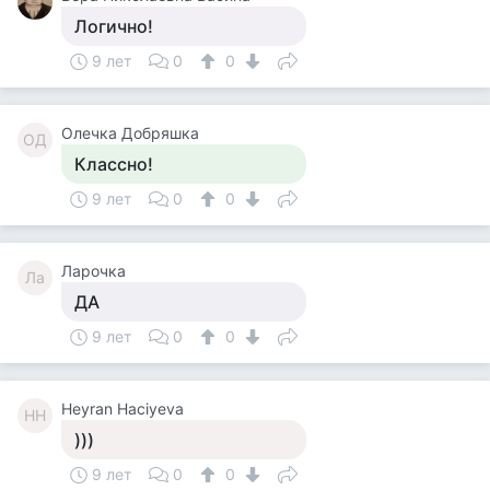
Логично!
9 лет
0
0
Олечка Добряшка
ОД
Классно!
9 лет
0
0
Ларочка
Ла
ДА
9 лет
0
0
Heyran Haciyeva
HH
)))
9 лет
0
0