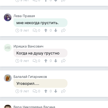
Лева Правая
мне некогда грустить.
9 лет
0
0
Иришка Вансович
ИВ
Когда на душу грустно
9 лет
0
0
Балалай Гитарников
Уговорил....
9 лет
0
0
Вера Николаевна Васина