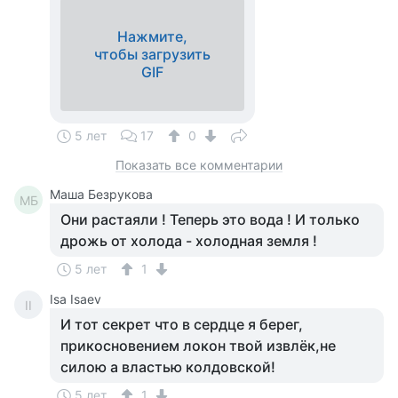
Нажмите,
чтобы загрузить
GIF
5 лет
17
0
Показать все комментарии
Маша Безрукова
МБ
Они растаяли ! Теперь это вода ! И только
дрожь от холода - холодная земля !
5 лет
1
Isa Isaev
II
И тот секрет что в сердце я берег,
прикосновением локон твой извлёк,не
силою а властью колдовской!
5 лет
1