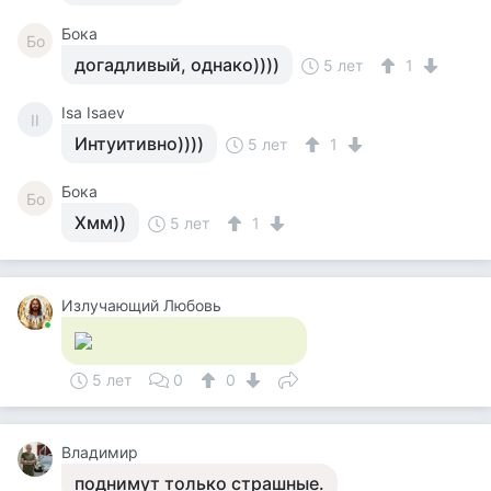
Бока
Бо
догадливый, однако))))
5 лет
1
Isa Isaev
II
Интуитивно))))
5 лет
1
Бока
Бо
Хмм))
5 лет
1
Излучающий Любовь
5 лет
0
0
Владимир
поднимут только страшные.