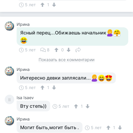
5 лет
1
Ирина
Ясный перец...Обижаешь начальник
5 лет
8
0
Показать все комментарии
Ирина
Интересно девки заплясали...
5 лет
1
Isa Isaev
II
Вту степь))
5 лет
1
Ирина
Могит быть,могит быть .
5 лет
1