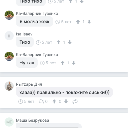
Тихо тихо
5 лет
1
Ка-Валерчик Гузенко
Я молча жеж
5 лет
1
Isa Isaev
II
Тихо
5 лет
1
Ка-Валерчик Гузенко
Ну так
5 лет
1
Рытzарь Дня
хаааа)) правильно - покажите сиськи!))
5 лет
0
0
Маша Безрукова
МБ