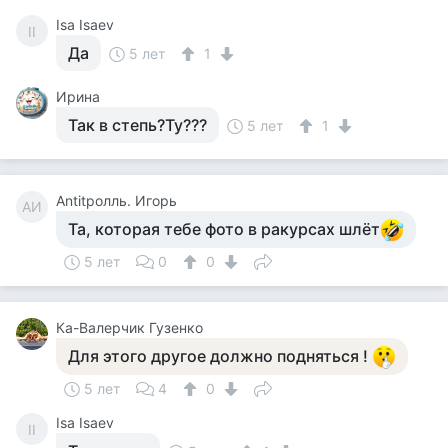
Isa Isaev
II
Да
5 лет
1
Ирина
Так в степь?Ту???
5 лет
1
Antitролль. Игорь
AИ
Та, которая тебе фото в ракурсах шлёт
5 лет
0
0
Ка-Валерчик Гузенко
Для этого другое должно подняться !
5 лет
4
0
Isa Isaev
II