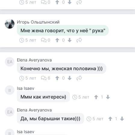
5 лет
0
0
Игорь Ольштынский
Мне жена говорит, что у неё " рука"
5 лет
0
0
Elena Averyanova
EA
Конечно мы, женская половина )))
5 лет
6
0
Isa Isaev
II
Ммм как интересн)
5 лет
1
Elena Averyanova
EA
Да, мы барышни такие)))
5 лет
1
Isa Isaev
II