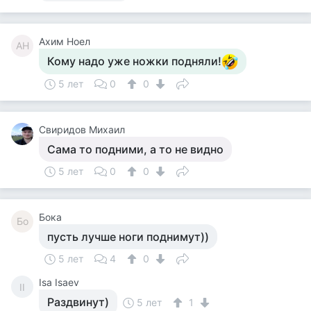
Ахим Ноел
АН
Кому надо уже ножки подняли!
5 лет
0
0
Свиридов Михаил
Сама то подними, а то не видно
5 лет
0
0
Бока
Бо
пусть лучше ноги поднимут))
5 лет
4
0
Isa Isaev
II
Раздвинут)
5 лет
1