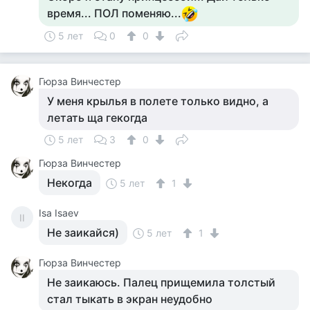
время... ПОЛ поменяю...
5 лет
0
0
Гюрза Винчестер
У меня крылья в полете только видно, а
летать ща гекогда
5 лет
3
0
Гюрза Винчестер
Некогда
5 лет
1
Isa Isaev
II
Не заикайся)
5 лет
1
Гюрза Винчестер
Не заикаюсь. Палец прищемила толстый
стал тыкать в экран неудобно