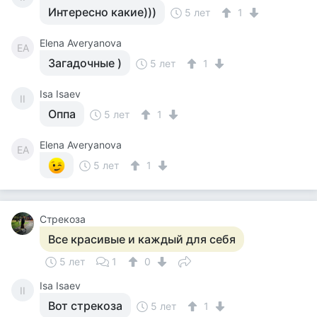
Интересно какие)))
5 лет
1
Elena Averyanova
EA
Загадочные )
5 лет
1
Isa Isaev
II
Оппа
5 лет
1
Elena Averyanova
EA
5 лет
1
Стрекоза
Все красивые и каждый для себя
5 лет
1
0
Isa Isaev
II
Вот стрекоза
5 лет
1