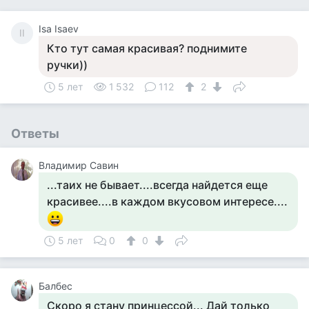
Isa Isaev
II
Кто тут самая красивая? поднимите
ручки))
5 лет
1 532
112
2
Ответы
Владимир Савин
...таих не бывает....всегда найдется еще
красивее....в каждом вкусовом интересе....
5 лет
0
0
Балбес
Скоро я стану принцессой... Дай только