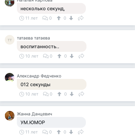
несколько секунд,
11 лет
0
0
татаева татаева
тт
воспитанность..
10 лет
0
0
Александр Федченко
012 секунды
10 лет
0
0
Жанна Данцевич
УМ.ЮМОР
11 лет
0
0