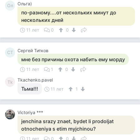
Ольга)
Ол
по-разному....от нескольких минут до
нескольких дней
11 лет
0
0
Сергей Титков
СТ
мне без причины охота набить ему морду
11 лет
1
0
Tkachenko.pavel
Tk
Тьма!!!
11 лет
1
Victoriya ***
jenchina srazy znaet, bydet li prodoljat
otnocheniya s etim myjchinou?
11 лет
0
0