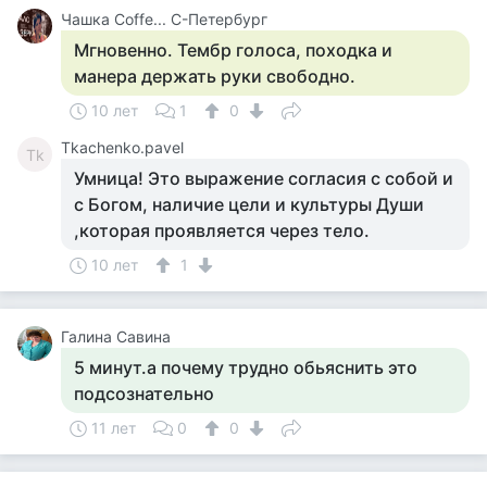
Чашка Cоffe... С-Петербург
Мгновенно. Тембр голоса, походка и
манера держать руки свободно.
10 лет
1
0
Tkachenko.pavel
Tk
Умница! Это выражение согласия с собой и
с Богом, наличие цели и культуры Души
,которая проявляется через тело.
10 лет
1
Галина Савина
5 минут.а почему трудно обьяснить это
подсознательно
11 лет
0
0