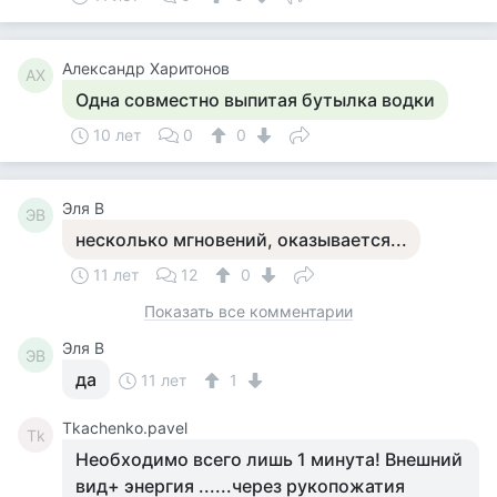
Александр Харитонов
АХ
Одна совместно выпитая бутылка водки
10 лет
0
0
Эля В
ЭВ
несколько мгновений, оказывается...
11 лет
12
0
Показать все комментарии
Эля В
ЭВ
да
11 лет
1
Tkachenko.pavel
Tk
Необходимо всего лишь 1 минута! Внешний
вид+ энергия ......через рукопожатия