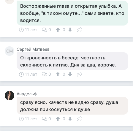
Восторженные глаза и открытая улыбка. А
вообще, "в тихом омуте..." сами знаете, кто
водится.
11 лет
0
0
Сергей Матвеев
СМ
Откровенность в беседе, честность,
склонность к питию. Дня за два, короче.
11 лет
0
0
Анадельф
сразу ясно. качеств не видно сразу. душа
должна прикоснуться к душе
11 лет
0
0