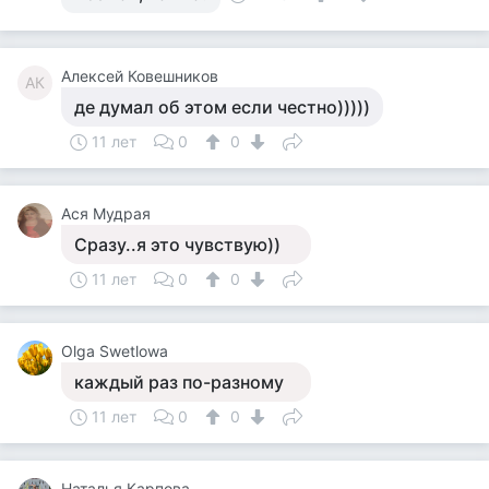
Алексей Ковешников
АК
де думал об этом если честно)))))
11 лет
0
0
Ася Мудрая
Сразу..я это чувствую))
11 лет
0
0
Olga Swetlowa
каждый раз по-разному
11 лет
0
0
Наталья Карпова