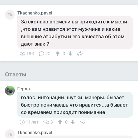
Tkachenko.pavel
Tk
За сколько времени вы приходите к мысли
,что вам нравится этот мужчина и какие
внешние атрибуты и его качества об этом
дают знак ?
163
20
0
Ответы
Герда
голос. интонации. шутки. манеры. бывает
быстро понимаешь что нравится...а бывает
со временем приходит понимание
11 лет
3
0
Tkachenko.pavel
Tk