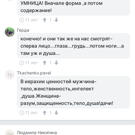
УМНИЦА! Вначале форма ,а потом
содержание!
11 лет
1
Герда
конечно! и они так же на нас смотрят-
сперва лицо...глаза...грудь...потом ноги...а
там уж и душа...
11 лет
1
Tkachenko.pavel
Tk
В иерахии ценностей мужчина-
тело,женственность,интелект
,душа.Женщина-
разум,защищенность,тело,душа!дачи!
11 лет
1
Людмила Никитина
ЛН