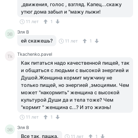
,движения, голос , взгляд. Капец...скажу
утюг дома забыл и "мажу лыжи!
11 лет
1
Эля В
ЭВ
ей скажешь?
11 лет
1
Tkachenko.pavel
Tk
Как питаться надо качественной пищей, так
и общаться с людьми с высокой энергией и
Душой.Женщина кормит мужчину не
только пищей, но энергией ,эмоциями. Чем
может "накормить" женщина с высокой
культурой Души да и тела тоже? Чем
"кормит " женщина с...? И это жизнь!
11 лет
1
Эля В
ЭВ
Все так, пашка.
11 лет
1