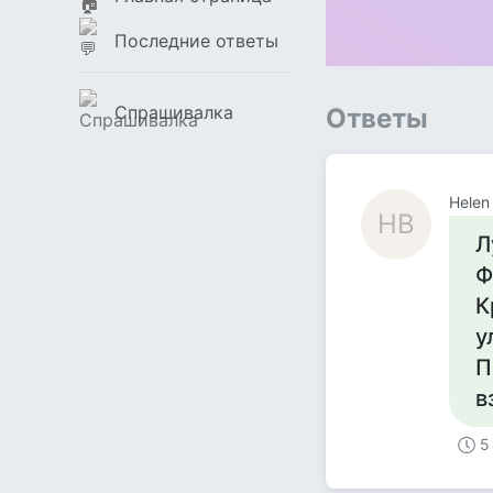
Последние ответы
Спрашивалка
Ответы
Helen
HB
Л
Ф
К
у
П
в
5