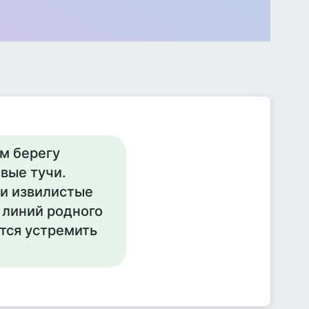
ом берегу
вые тучи.
 и извилистые
 линий родного
ется устремить