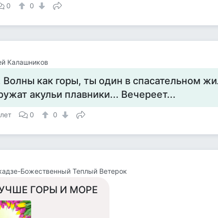
0
0
ей Калашников
.. Волны как горы, ты один в спасательном жи
ружат акульи плавники... Вечереет...
 лет
0
0
кадзе-Божественный Теплый Ветерок
УЧШЕ ГОРЫ И МОРЕ