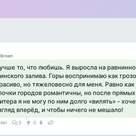
 Brown
учше то, что любишь. Я выросла на равнинн
инского залива. Горы воспринимаю как грозо
расиво, но тяжеловесно для меня. Равно как
лочки городов романтичны, но после прямых
итера я не могу по ним долго «вилять» - хоч
згляд вперёд, и чтобы ничего не мешало!
 лет
0
0