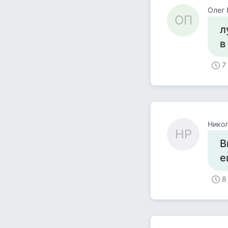
Олег 
ОП
л
в
7
Никол
НР
В
е
8