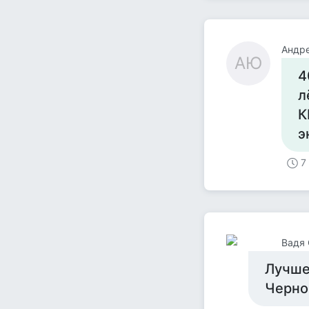
Андр
АЮ
4
л
К
э
7
Вадя 
Лучше
Черно