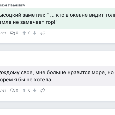
пион Иванович
ысоцкий заметил: " ... кто в океане видит тол
емле не замечает гор!"
 лет
0
0
аждому свое, мне больше нравится море, но
орем я бы не хотела.
 лет
0
0