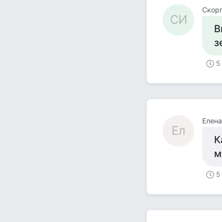
Скор
СИ
В
з
5
Елена
Ел
К
м
5