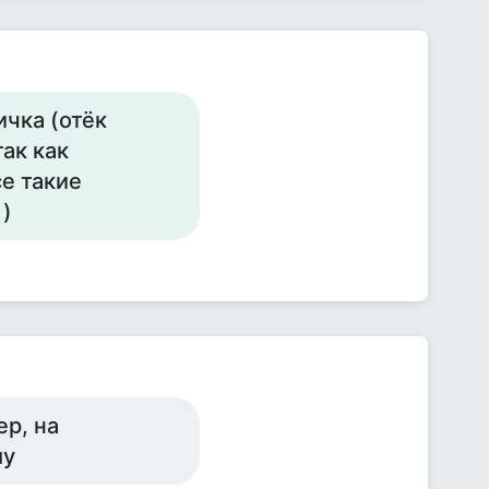
ичка (отёк
ак как
е такие
 )
ер, на
му