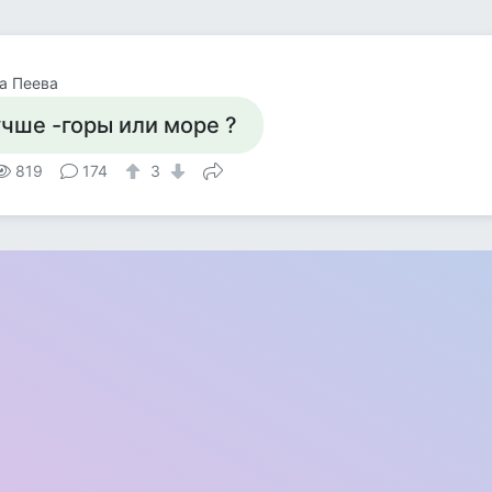
а Пеева
учше -горы или море ?
819
174
3