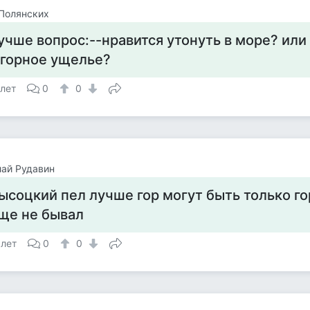
Полянских
учше вопрос:--нравится утонуть в море? или
 горное ущелье?
 лет
0
0
ай Рудавин
ысоцкий пел лучше гор могут быть только го
ще не бывал
 лет
0
0