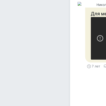
Никол
Для ме
7 лет