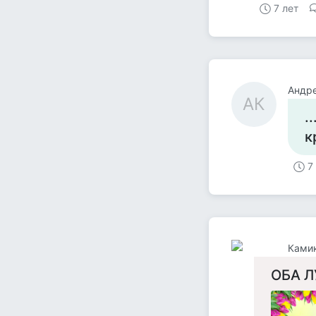
7 лет
Андр
АК
.
к
7
Ками
ОБА Л