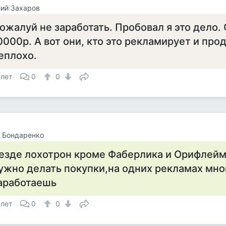
ий Захаров
ожалуй не заработать. Пробовал я это дело.
0000р. А вот они, кто это рекламирует и про
еплохо.
 лет
0
0
 Бондаренко
езде лохотрон кроме Фаберлика и Орифлейма
ужно делать покупки,на одних рекламах мно
аработаешь
 лет
0
0