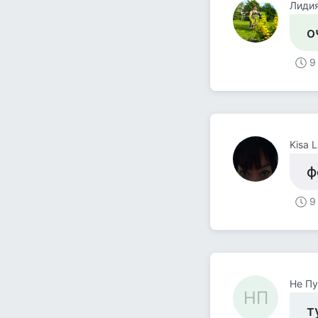
Лидия
о
9
Kisa 
ф
9
Не Пу
НП
т