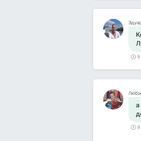
Эдуа
К
Л
9
Любо
а
д
9