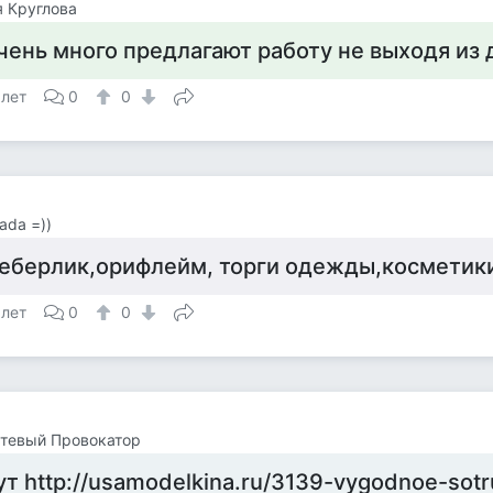
 Круглова
чень много предлагают работу не выходя из
 лет
0
0
Lada =))
еберлик,орифлейм, торги одежды,косметики
 лет
0
0
тевый Провокатор
ут http://usamodelkina.ru/3139-vygodnoe-sotr