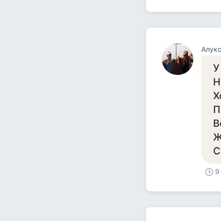
Алукс
У
Н
Х
П
В
Ж
С
9