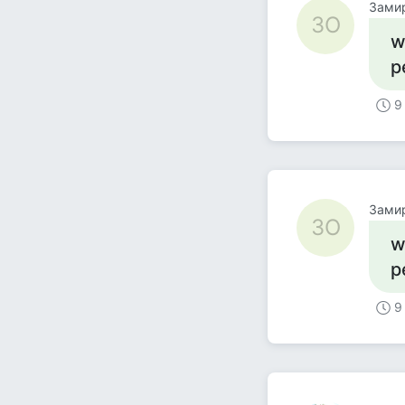
Зами
ЗО
w
р
9
Зами
ЗО
w
р
9