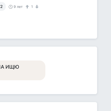
72
9 лет
1
ПА ИЩЮ