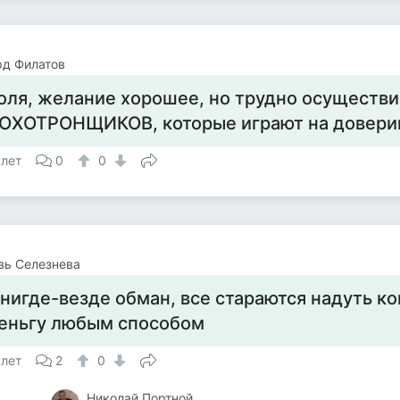
рд Филатов
оля, желание хорошее, но трудно осуществи
ОХОТРОНЩИКОВ, которые играют на довери
 лет
0
0
вь Селезнева
 нигде-везде обман, все стараются надуть ко
еньгу любым способом
 лет
2
0
Николай Портной