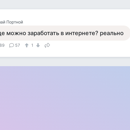
ай Портной
де можно заработать в интернете? реально
89
57
1