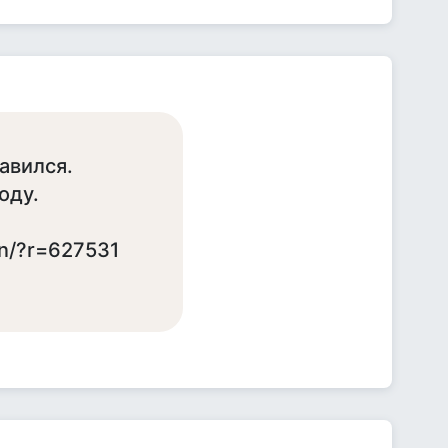
авился.
оду.
an/?r=627531