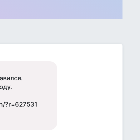
авился.
оду.
an/?r=627531