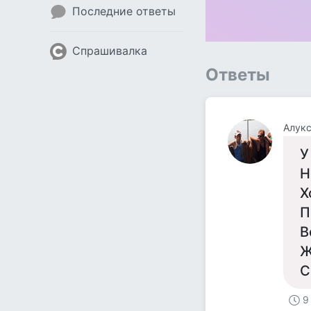
Последние ответы
Спрашивалка
Ответы
Алукс
У
Н
Х
П
В
Ж
С
9