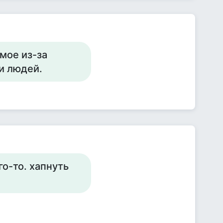
мое из-за
и людей.
го-то. хапнуть