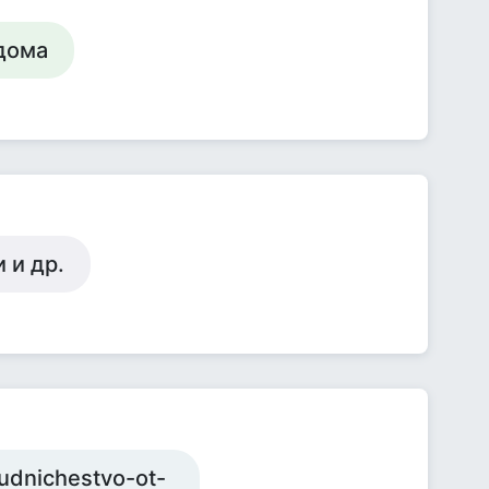
 дома
 и др.
udnichestvo-ot-