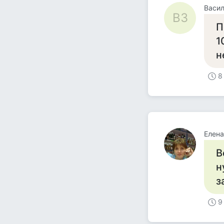
Васил
ВЗ
П
1
н
8
Елена
В
н
з
9