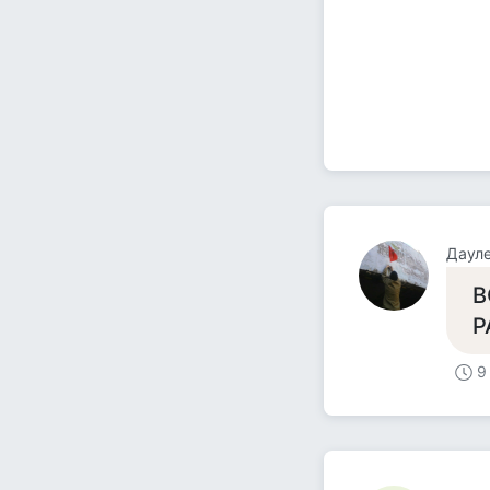
Даул
В
Р
9