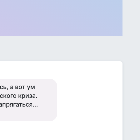
ь, а вот ум
ского криза.
прягаться...