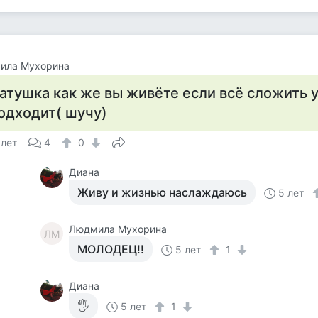
ила Мухорина
атушка как же вы живёте если всё сложить 
одходит( шучу)
 лет
4
0
Диана
Живу и жизнью наслаждаюсь
5 лет
Людмила Мухорина
ЛМ
МОЛОДЕЦ!!
5 лет
1
Диана
🖐
5 лет
1