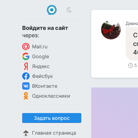
Диан
Войдите на сайт
С
через:
с
Mail.ru
4
Google
5
Яндекс
Фейсбук
ВКонтакте
Одноклассники
Задать вопрос
Главная страница