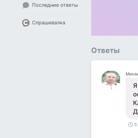
Последние ответы
Спрашивалка
Ответы
Миха
Я
о
К
Д
5