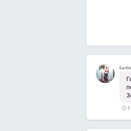
Балб
Г
п
З
5