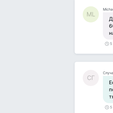
Micha
ML
Д
6
н
5
Случа
СГ
Е
п
т
5