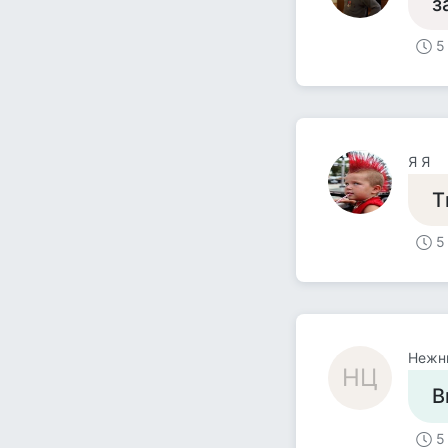
з
5
Я Я
Т
5
Нежны
НЦ
В
5