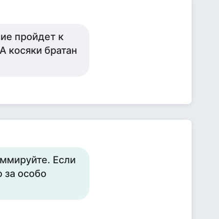
ние пройдет к
.А косяки братан
уммируйте. Если
о за особо