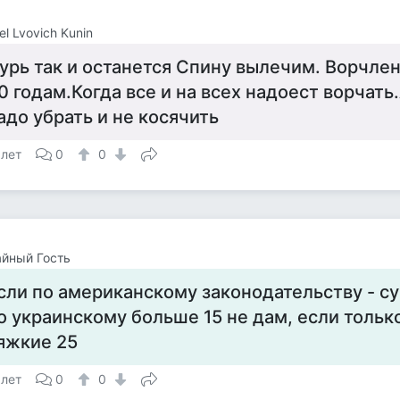
el Lvovich Kunin
урь так и останется Спину вылечим. Ворчле
0 годам.Когда все и на всех надоест ворчать
адо убрать и не косячить
 лет
0
0
йный Гость
сли по американскому законодательству - с
о украинскому больше 15 не дам, если тольк
яжкие 25
 лет
0
0