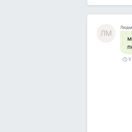
Людм
ЛМ
м
п
5