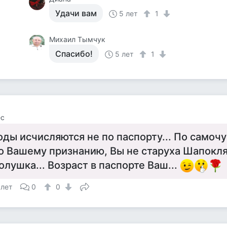
Удачи вам
5 лет
1
Михаил Тымчук
Спасибо!
5 лет
1
ес
оды исчисляются не по паспорту... По самочу
о Вашему признанию, Вы не старуха Шапокляк
олушка... Возраст в паспорте Ваш...
 лет
0
0