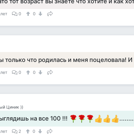
ато тот возраст вы знаете что хотите и как хот
 лет
0
0
ы только что родилась и меня поцеловала! И 
 лет
0
0
й Циник ))
ыглядишь на все 100 !!!
.....
 лет
2
0