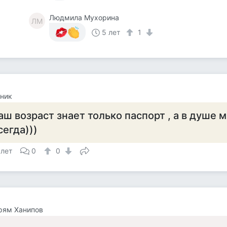
Людмила Мухорина
ЛМ
5 лет
1
ник
аш возраст знает только паспорт , а в душе
сегда)))
 лет
0
0
рям Ханипов