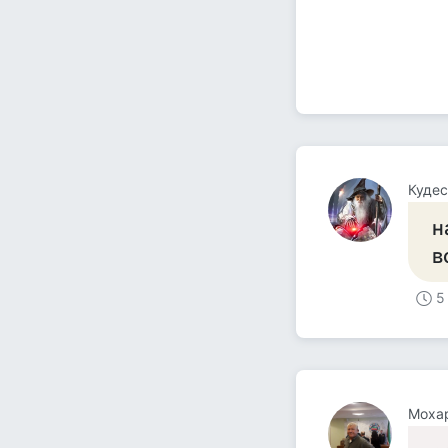
Кудес
н
в
5
Моха