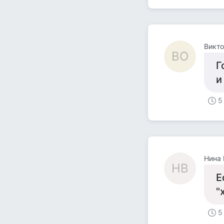
Викт
ВО
Г
и
5
Нина 
НВ
Е
"
5