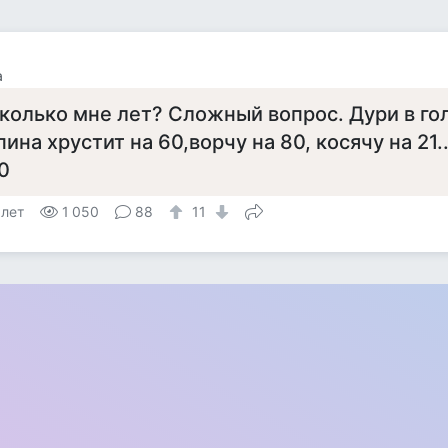
а
колько мне лет? Сложный вопрос. Дури в гол
пина хрустит на 60,ворчу на 80, косячу на 21..
0
 лет
1 050
88
11