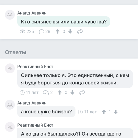
Анаид Авакян
АА
Кто сильнее вы или ваши чувства?
225
29
0
Ответы
Реактивный Енот
РЕ
Сильнее только я. Это единственный, с кем
я буду бороться до конца своей жизни.
11 лет
2
0
Анаид Авакян
АА
а конец уже близок?
11 лет
1
Реактивный Енот
РЕ
А когда он был далеко?) Он всегда где то