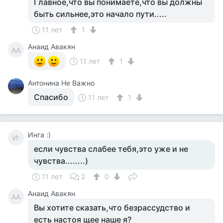
Главное,что вы понимаете,что вы должны
быть сильнее,это начало пути.....
11 лет
1
Анаид Авакян
АА
11 лет
1
Антонина Не Важно
Спасибо
11 лет
1
Инга :)
И:
если чувства слабее тебя,это уже и не
чувства........)
11 лет
2
0
Анаид Авакян
АА
Вы хотите сказать,что безрассудство и
есть настоя щее наше я?