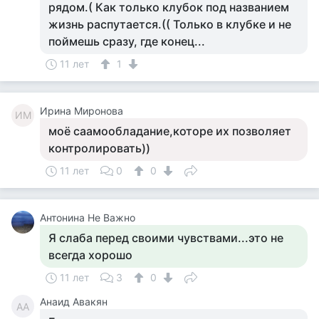
рядом.( Как только клубок под названием
жизнь распутается.(( Только в клубке и не
поймешь сразу, где конец...
11 лет
1
Ирина Миронова
ИМ
моё саамообладание,которе их позволяет
контролировать))
11 лет
0
0
Антонина Не Важно
Я слаба перед своими чувствами...это не
всегда хорошо
11 лет
3
0
Анаид Авакян
АА