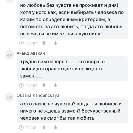
но любовь без чувств не проживет и дня)
хотя у кого как, если выбирать человека по
каким то определенным критериям, а
потом его за это любить, тогда это любовь
не вечна и не имеет никакую силу!
11 лет
1
Анаид Авакян
АА
трудно вам наверно........я говорю о
любви,которая отдает и не ждет в
замен......
11 лет
1
Oksana Kandarickaya
OK
а это разве не чувства? когда ты любишь и
ничего не ждешь взамен? бесчувственный
человек не смог бы так любить
11 лет
1