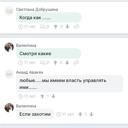
Светлана Добрушина
СД
Когда как ......
11 лет
0
0
Валентина
Смотря какие
11 лет
2
0
Анаид Авакян
АА
любые.....мы имеем власть управлять
ими......
11 лет
1
Валентина
Если захотим
11 лет
1