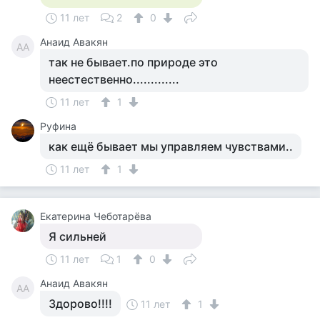
11 лет
2
0
Анаид Авакян
АА
так не бывает.по природе это
неестественно.............
11 лет
1
Руфина
как ещё бывает мы управляем чувствами..
11 лет
1
Екатерина Чеботарёва
Я сильней
11 лет
1
0
Анаид Авакян
АА
Здорово!!!!
11 лет
1