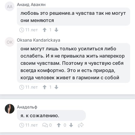
Анаид Авакян
АА
любовь это решение.а чувства так не могут
они меняются
11 лет
1
Oksana Kandarickaya
OK
они могут лишь только усилиться либо
ослабеть. И я не привыкла жить наперекор
своим чувствам. Поэтому я чувствую себя
всегда комфортно. Это и есть природа,
когда человек живет в гармонии с собой
11 лет
1
Анадельф
я. к сожалению.
11 лет
0
0