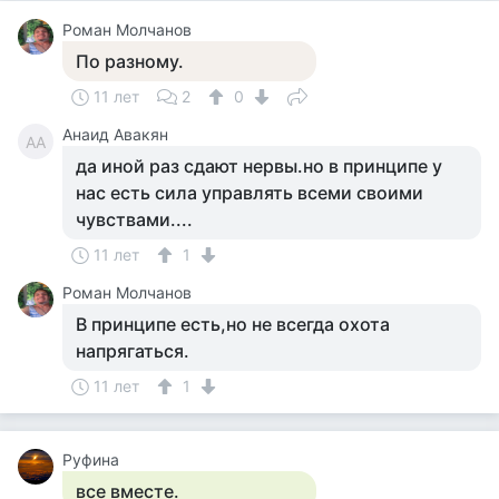
Роман Молчанов
По разному.
11 лет
2
0
Анаид Авакян
АА
да иной раз сдают нервы.но в принципе у
нас есть сила управлять всеми своими
чувствами....
11 лет
1
Роман Молчанов
В принципе есть,но не всегда охота
напрягаться.
11 лет
1
Руфина
все вместе.