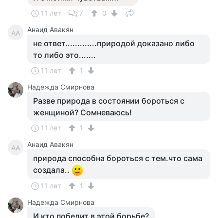
11 лет
7
0
Анаид Авакян
АА
не ответ.............природой доказано либо
то либо это.......
11 лет
1
Надежда Смирнова
Разве природа в состоянии бороться с
женщиной? Сомневаюсь!
11 лет
1
Анаид Авакян
АА
природа способна бороться с тем.что сама
создала..
11 лет
1
Надежда Смирнова
И кто победит в этой борьбе?