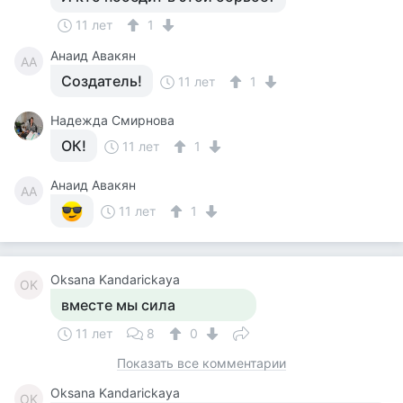
11 лет
1
Анаид Авакян
АА
Создатель!
11 лет
1
Надежда Смирнова
ОК!
11 лет
1
Анаид Авакян
АА
11 лет
1
Oksana Kandarickaya
OK
вместе мы сила
11 лет
8
0
Показать все комментарии
Oksana Kandarickaya
OK