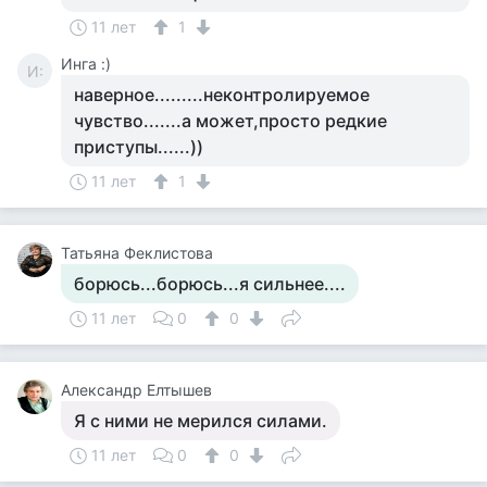
11 лет
1
Инга :)
И:
наверное.........неконтролируемое
чувство.......а может,просто редкие
приступы......))
11 лет
1
Татьяна Феклистова
борюсь...борюсь...я сильнее....
11 лет
0
0
Александр Елтышев
Я с ними не мерился силами.
11 лет
0
0