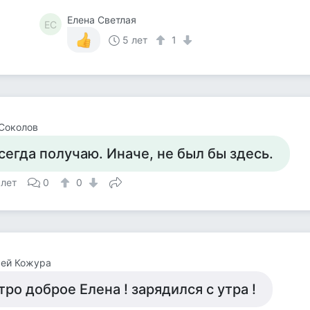
Елена Светлая
ЕС
5 лет
1
Соколов
сегда получаю. Иначе, не был бы здесь.
 лет
0
0
сей Кожура
тро доброе Елена ! зарядился с утра !