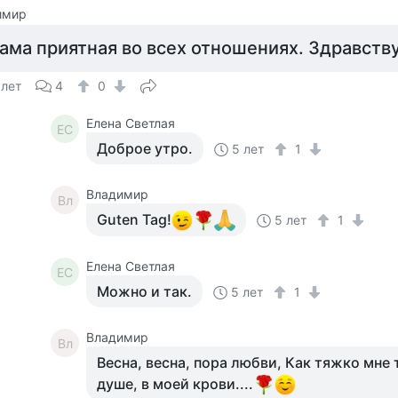
имир
ама приятная во всех отношениях. Здравству
 лет
4
0
Елена Светлая
ЕС
Доброе утро.
5 лет
1
Владимир
Вл
Guten Tag!
5 лет
1
Елена Светлая
ЕС
Можно и так.
5 лет
1
Владимир
Вл
Весна, весна, пора любви, Как тяжко мне 
душе, в моей крови....