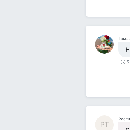
Тама
Н
5
Рости
РТ