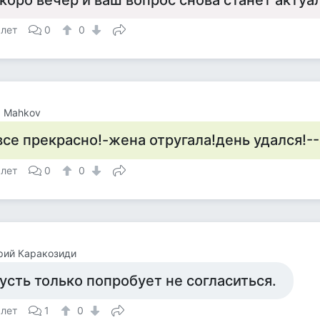
коро вечер и ваш вопрос снова станет актуа
 лет
0
0
a Mahkov
все прекрасно!-жена отругала!день удался!--
 лет
0
0
рий Каракозиди
усть только попробует не согласиться.
 лет
1
0