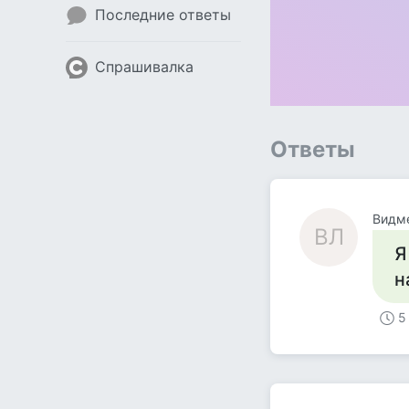
Последние ответы
Спрашивалка
Ответы
Видме
ВЛ
Я
н
5