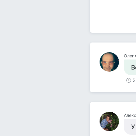
Олег 
В
5
Алек
У