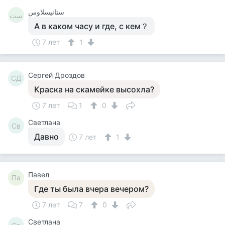
ستانيسلاوس
ست
А в каком часу и где, с кем？
7 лет
1
Сергей Дроздов
СД
Краска на скамейке высохла?
7 лет
1
0
Светлана
Св
Давно
7 лет
1
Павел
Па
Где ты была вчера вечером?
7 лет
7
0
Светлана