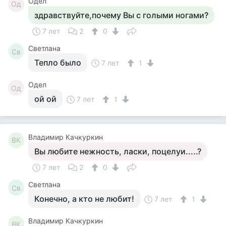
Одел
Од
здравствуйте,почему Вы с голыми ногами?
7 лет
2
0
Светлана
Св
Тепло было
7 лет
1
Одел
Од
ой ой
7 лет
1
Владимир Качкуркин
ВК
Вы любите нежность, ласки, поцелуи.....?
7 лет
2
0
Светлана
Св
Конечно, а кто не любит!
7 лет
1
Владимир Качкуркин
ВК