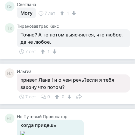
Светлана
Св
Могу
7 лет
1
Тиранозавтрак Кекс
ТК
Точно? А то потом выясняется, что любое,
да не любое.
7 лет
1
Ильгиз
Ил
привет Лана ! и о чем речь?если я тебя
захочу что потом?
7 лет
0
0
Не Путевый Провокатор
НП
когда придешь