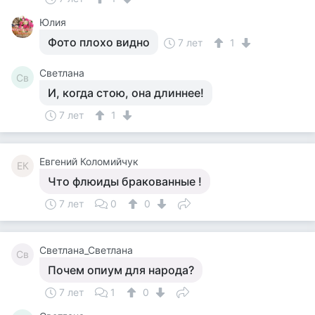
Юлия
Фото плохо видно
7 лет
1
Светлана
Св
И, когда стою, она длиннее!
7 лет
1
Евгений Коломийчук
ЕК
Что флюиды бракованные !
7 лет
0
0
Светлана_Светлана
Св
Почем опиум для народа?
7 лет
1
0