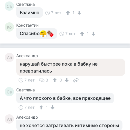
Светлана
Св
Взаимно
7 лет
1
Константин
Ко
Спасибо
7 лет
1
Александр
Ал
нарушай быстрее пока в бабку не
превратилась
7 лет
3
0
Светлана
Св
А что плохого в бабке, все преходящее
7 лет
1
Александр
Ал
не хочется затрагивать интимные стороны