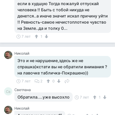
если в худшую Тогда пожалуй отпускай
человека !! Быть с тобой никуда не
денется..а иначе значит искал причину уйти
!! Ревность-самое нечистоплотное чувство
на Земле..да и толку 0...
7 лет
1
Николай
Это и не нарушение,здесь же не
спрашка)кстати вы не обратили внимания ?
на лавочке табличка-Покрашено))
7 лет
2
0
Светлана
Св
Обратила....уже высохло
7 лет
1
Николай