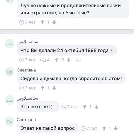
Лучше нежные и продолжительные ласки
или страстные, но быстрые?
7 лет
1
ستانيسلاوس
ست
Что Вы делали 24 октября 1998 года？
7 лет
4
0
Светлана
Св
Сидела и думала, когда спросите об этом!
7 лет
1
ستانيسلاوس
ست
Это не ответ）
7 лет
1
Светлана
Св
Ответ на такой вопрос
7 лет
1