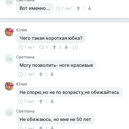
Св
Вот именно...
7 лет
1
Юлия
Чего такая короткая юбка?
7 лет
5
0
Светлана
Св
Могу позволить- ноги красивые
7 лет
1
Юлия
Не спорю,но не по возрасту,не обижайтесь
7 лет
1
Светлана
Св
Не обижаюсь, но мне не 50 лет
7 лет
1