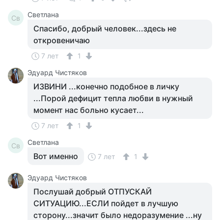
Светлана
Св
Спасибо, добрый человек...здесь не
откровеничаю
7 лет
1
Эдуард Чистяков
ИЗВИНИ ...конечно подобное в личку
...Порой дефицит тепла любви в нужный
момент нас больно кусает...
7 лет
1
Светлана
Св
Вот именно
7 лет
1
Эдуард Чистяков
Послушай добрый ОТПУСКАЙ
СИТУАЦИЮ...ЕСЛИ пойдет в лучшую
сторону...значит было недоразумение ...ну