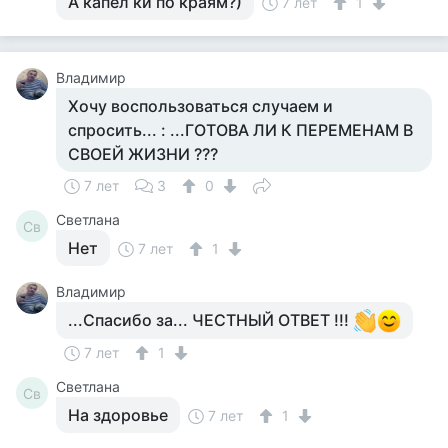
А капел ки по краям?)
7 лет
1
Владимир
Хочу воспользоваться случаем и
спросить... : ...ГОТОВА ЛИ К ПЕРЕМЕНАМ В
СВОЕЙ ЖИЗНИ ???
7 лет
3
0
Светлана
Св
Нет
7 лет
1
Владимир
...Спасибо за... ЧЕСТНЫЙ ОТВЕТ !!!
7 лет
1
Светлана
Св
На здоровье
7 лет
1