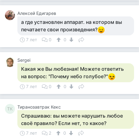
Алексей Едигарев
а где установлен аппарат. на котором вы
печатаете свои произведения?
7 лет
0
0
Sergei
Какая же Вы любезная! Можете ответить
на вопрос: "Почему небо голубое?"
7 лет
0
0
Тиранозавтрак Кекс
ТК
Спрашиваю: вы можете нарушить любое
своё правило? Если нет, то какое?
7 лет
2
0