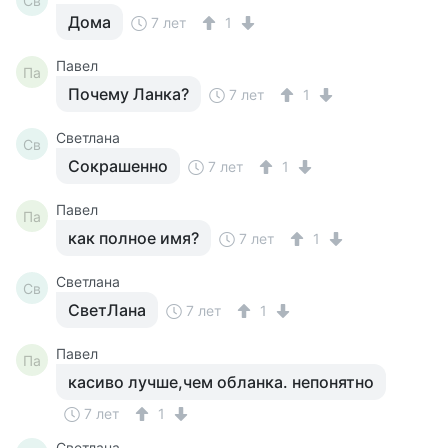
Св
Дома
7 лет
1
Павел
Па
Почему Ланка?
7 лет
1
Светлана
Св
Сокрашенно
7 лет
1
Павел
Па
как полное имя?
7 лет
1
Светлана
Св
СветЛана
7 лет
1
Павел
Па
касиво лучше,чем обланка. непонятно
7 лет
1
Светлана