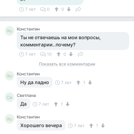
7 лет
0
0
Константин
Ко
Ты не отвечаешь на мои вопросы,
комментарии..почему?
7 лет
10
0
Показать все комментарии
Константин
Ко
Ну да ладно
7 лет
1
Светлана
Св
Да
7 лет
1
Константин
Ко
Хорошего вечера
7 лет
1