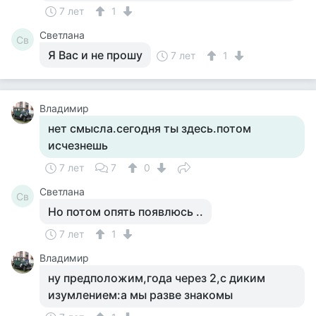
7 лет
1
Светлана
Св
Я Вас и не прошу
7 лет
1
Владимир
нет смысла.сегодня ты здесь.потом
исчезнешь
7 лет
7
0
Светлана
Св
Но потом опять появлюсь ..
7 лет
1
Владимир
ну предположим,года через 2,с диким
изумлением:а мы разве знакомы