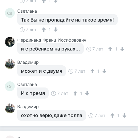
7 лет
1
Светлана
Св
Так Вы не пропадайте на такое время!
7 лет
1
Фердинанд Франц Иосифовович
и с ребенком на руках...
7 лет
1
Владимир
может и с двумя
7 лет
1
Светлана
Св
И с тремя
7 лет
1
Владимир
охотно верю,даже толпа
7 лет
1