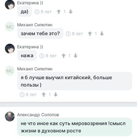
Екатерина ))
да)
9 лет
1
Михаил Силютин
МС
зачем тебе это?
9 лет
1
Екатерина ))
нажа
9 лет
1
Михаил Силютин
МС
я б лучше выучил китайский, больше
пользы )
9 лет
1
Александр Солопов
не что иное как суть мировозрения !смысл
жизни в духовном росте