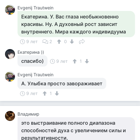
Evgenij Trautwein
Екатерина. У. Вас глаза необыкновенно
красивы. Ну. А духовный рост зависит
внутреннего. Мира каждого индивидуума
9 лет
2
0
Екатерина ))
спасибо)
9 лет
1
Evgenij Trautwein
А. Улыбка просто завораживает
9 лет
1
Владимир
это выстраивание полного диапазона
способностей духа с увеличением силы и
результативности.