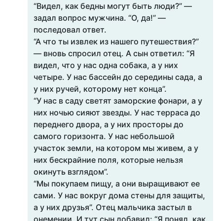
“Видел, как бедны могут быть люди?” —
задал вопрос мужчина. “О, да!” —
последовал ответ.
“А что ты извлек из нашего путешествия?”
— вновь спросил отец. А сын ответил: “Я
видел, что у нас одна собака, а у них
четыре. У нас бассейн до середины сада, а
у них ручей, которому нет конца”.
“У нас в саду светят заморские фонари, а у
них ночью сияют звезды. У нас терраса до
переднего двора, а у них просторы до
самого горизонта. У нас небольшой
участок земли, на котором мы живем, а у
них бескрайние поля, которые нельзя
окинуть взглядом”.
“Мы покупаем пищу, а они выращивают ее
сами. У нас вокруг дома стены для защиты,
а у них друзья”. Отец мальчика застыл в
онемении. И тут сын добавил: “Я понял, как