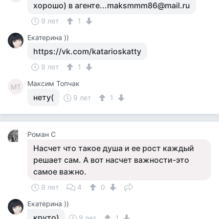
хорошо) в агенте...maksmmm86@mail.ru
9 лет
1
Екатерина ))
https://vk.com/katarioskatty
9 лет
1
Максим Топчак
МТ
нету(
9 лет
1
Роман C
Насчет что такое душа и ее рост каждый
решает сам. А вот насчет важности-это
самое важно.
9 лет
4
0
Екатерина ))
круто)
9 лет
1