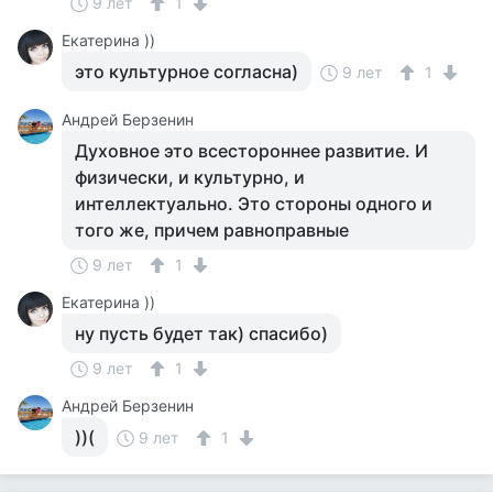
9 лет
1
Екатерина ))
это культурное согласна)
9 лет
1
Андрей Берзенин
Духовное это всестороннее развитие. И
физически, и культурно, и
интеллектуально. Это стороны одного и
того же, причем равноправные
9 лет
1
Екатерина ))
ну пусть будет так) спасибо)
9 лет
1
Андрей Берзенин
))(
9 лет
1