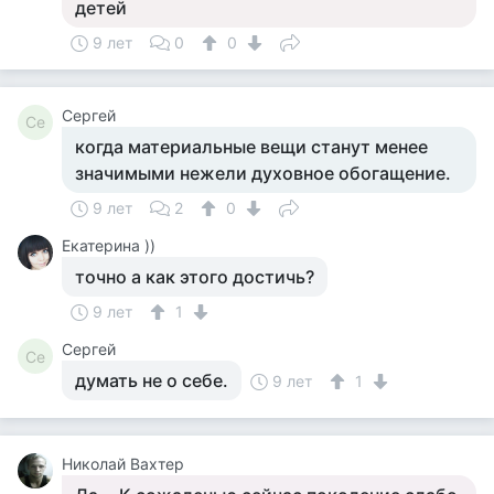
детей
9 лет
0
0
Сергей
Се
когда материальные вещи станут менее
значимыми нежели духовное обогащение.
9 лет
2
0
Екатерина ))
точно а как этого достичь?
9 лет
1
Сергей
Се
думать не о себе.
9 лет
1
Николай Вахтер