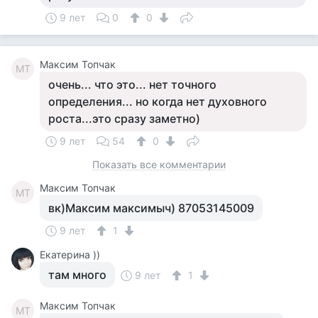
9 лет
0
0
Максим Топчак
МТ
очень... что это... нет точного
определения... но когда нет духовного
роста...это сразу заметно)
9 лет
54
0
Показать все комментарии
Максим Топчак
МТ
вк)Максим максимыч) 87053145009
9 лет
1
Екатерина ))
там много
9 лет
1
Максим Топчак
МТ