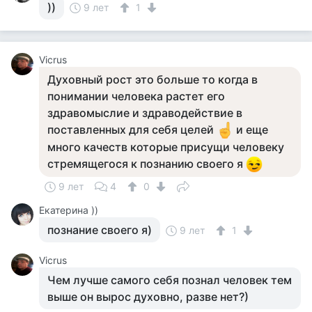
))
9 лет
1
Vicrus
Духовный рост это больше то когда в
понимании человека растет его
здравомыслие и здраводействие в
поставленных для себя целей
и еще
много качеств которые присущи человеку
стремящегося к познанию своего я
9 лет
4
0
Екатерина ))
познание своего я)
9 лет
1
Vicrus
Чем лучше самого себя познал человек тем
выше он вырос духовно, разве нет?)