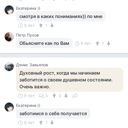
Екатерина ))
смотря в каких пониманиях)) по мне
9 лет
1
Петр Пухов
Обьясните как по Вам
9 лет
1
Денис Завьялов
Духовный рост, когда мы начинаем
заботится о своем душевном состоянии.
Очень важно.
9 лет
3
0
Екатерина ))
заботимся о себе получается
9 лет
1