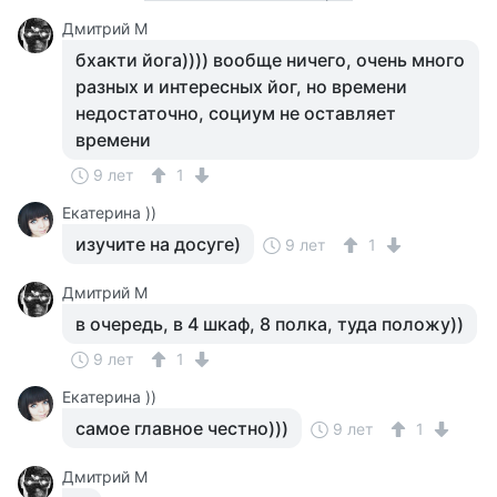
Дмитрий М
бхакти йога)))) вообще ничего, очень много
разных и интересных йог, но времени
недостаточно, социум не оставляет
времени
9 лет
1
Екатерина ))
изучите на досуге)
9 лет
1
Дмитрий М
в очередь, в 4 шкаф, 8 полка, туда положу))
9 лет
1
Екатерина ))
самое главное честно)))
9 лет
1
Дмитрий М