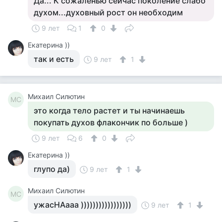
Да... К сожаленью сейчас поколение слабо
духом...духовный рост он необходим
9 лет
1
0
Екатерина ))
так и есть
9 лет
1
Михаил Силютин
МС
это когда тело растет и ты начинаешь
покупать духов флакончик по больше )
9 лет
6
0
Екатерина ))
глупо да)
9 лет
1
Михаил Силютин
МС
ужасНАааа )))))))))))))))))
9 лет
1