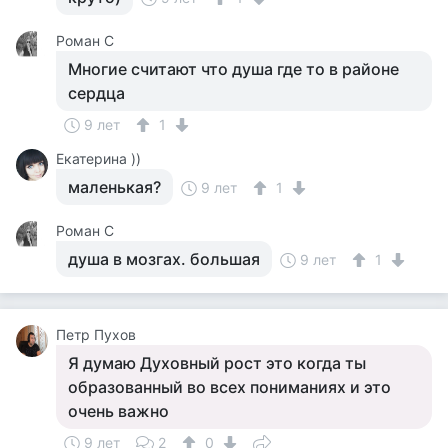
Роман C
Многие считают что душа где то в районе
сердца
9 лет
1
Екатерина ))
маленькая?
9 лет
1
Роман C
душа в мозгах. большая
9 лет
1
Петр Пухов
Я думаю Духовный рост это когда ты
образованный во всех пониманиях и это
очень важно
9 лет
2
0