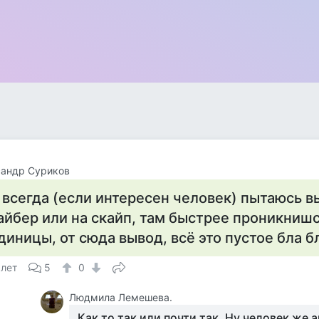
сандр Суриков
 всегда (если интересен человек) пытаюсь в
айбер или на скайп, там быстрее проникнишс
диницы, от сюда вывод, всё это пустое бла б
 лет
5
0
Людмила Лемешева.
Как то так или почти так. Ну человек же 