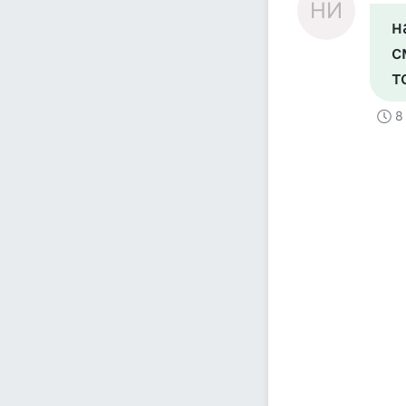
НИ
н
с
т
8