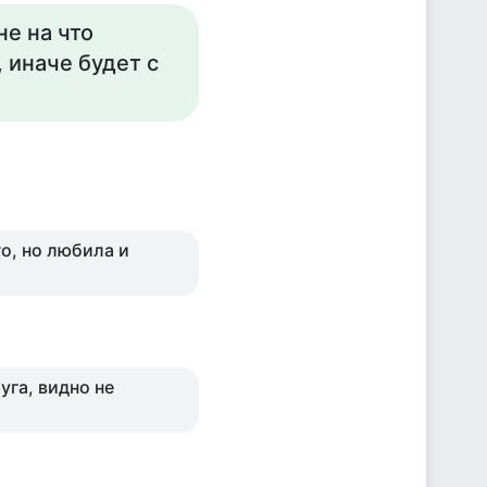
не на что
, иначе будет с
го, но любила и
уга, видно не