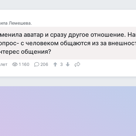
ила Лемешева.
менила аватар и сразу другое отношение. Н
опрос- с человеком общаются из за внешност
нтерес общения?
 лет
1 160
206
3