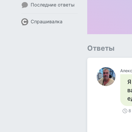
Последние ответы
Спрашивалка
Ответы
Алек
Я
в
е
8