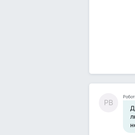
Робот
РВ
Д
л
н