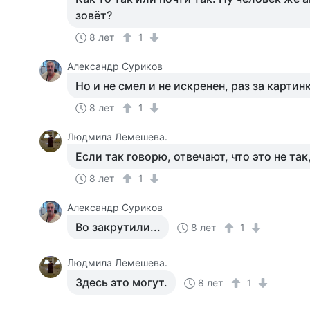
зовёт?
8 лет
1
Александр Суриков
Но и не смел и не искренен, раз за картин
8 лет
1
Людмила Лемешева.
Если так говорю, отвечают, что это не так
8 лет
1
Александр Суриков
Во закрутили...
8 лет
1
Людмила Лемешева.
Здесь это могут.
8 лет
1