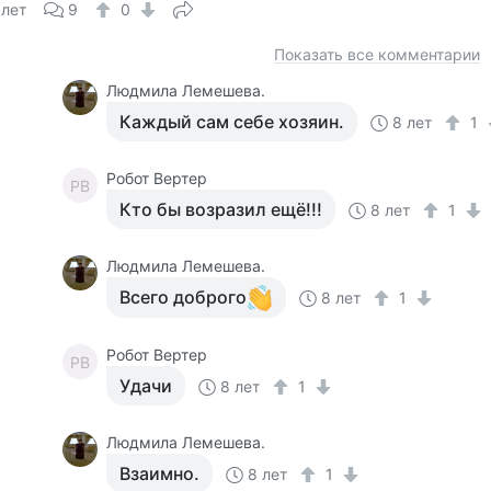
 лет
9
0
Показать все комментарии
Людмила Лемешева.
Каждый сам себе хозяин.
8 лет
1
Робот Вертер
РВ
Кто бы возразил ещё!!!
8 лет
1
Людмила Лемешева.
Всего доброго
8 лет
1
Робот Вертер
РВ
Удачи
8 лет
1
Людмила Лемешева.
Взаимно.
8 лет
1