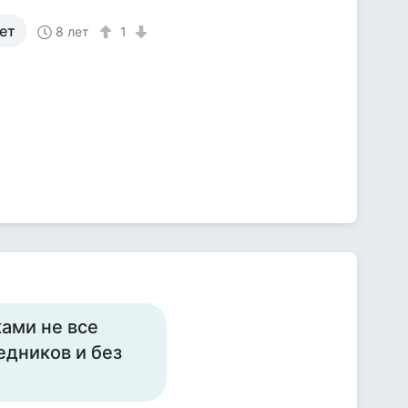
ет
8 лет
1
ками не все
едников и без