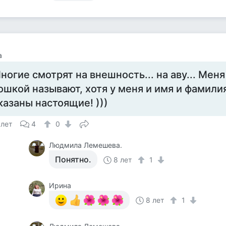
а
ногие смотрят на внешность... на аву... Мен
ошкой называют, хотя у меня и имя и фамилия
казаны настоящие! )))
 лет
4
0
Людмила Лемешева.
Понятно.
8 лет
1
Ирина
8 лет
1