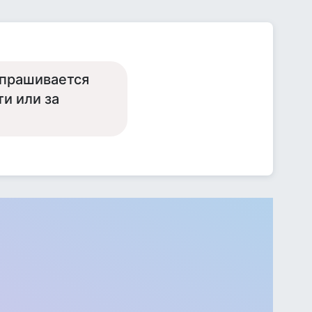
апрашивается
и или за