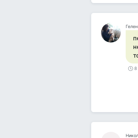
Гелен
п
н
т
8
Нико