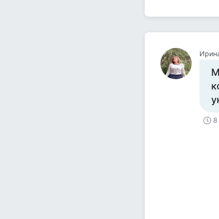
Ирин
М
к
у
8