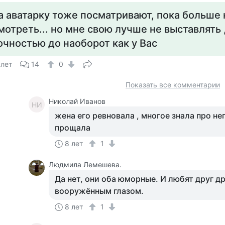
а аватарку тоже посматривают, пока больше 
мотреть... но мне свою лучше не выставлять 
очностью до наоборот как у Вас
 лет
14
0
Показать все комментарии
Николай Иванов
НИ
жена его ревновала , многое знала про не
прощала
8 лет
1
Людмила Лемешева.
Да нет, они оба юморные. И любят друг др
вооружённым глазом.
8 лет
1