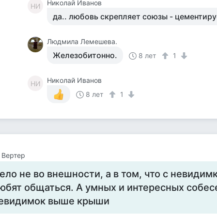
Николай Иванов
НИ
да.. любовь скрепляет союзы - цементиру
Людмила Лемешева.
Железобитонно.
8 лет
1
Николай Иванов
НИ
8 лет
1
 Вертер
ело не во внешности, а в том, что с невидим
юбят общаться. А умных и интересных собес
евидимок выше крыши