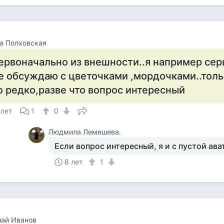
а Полховская
ервоначально из внешности..я например сер
е обсуждаю с цветочками ,мордочками..толь
о редко,разве что вопрос интересный
 лет
1
0
Людмила Лемешева.
Если вопрос интересный, я и с пустой ав
8 лет
1
лай Иванов