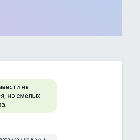
ывести на
я, но смелых
ла.
аватаркой не в ЗАГС