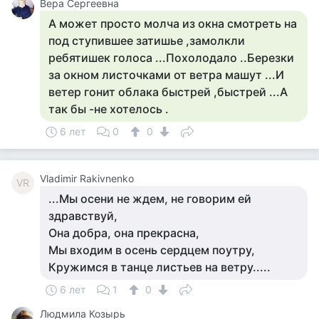
Вера Сергеевна
А может просто молча из окна смотреть на
под ступившее затишье ,замолкли
ребятишек голоса ...Похолодало ..Березки
за окном листочками от ветра машут ...И
ветер гонит облака быстрей ,быстрей ...А
так бы -не хотелось .
6 лет
0
0
Vladimir Rakivnenko
VR
...Мы осени не ждем, не говорим ей
здравствуй,
Она добра, она прекрасна,
Мы входим в осень сердцем поутру,
Кружимся в танце листьев на ветру.....
6 лет
1
0
Людмила Козырь