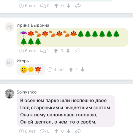
6 лет
0
0
Ирина Выдрина
ИВ
6 лет
1
0
Игорь
Иг
6 лет
1
Solnyshko
В осеннем парке шли неспешно двое
Под стареньким и выцветшим зонтом.
Она к нему склонялась головою,
Он ей шептал, о чём-то о своём.
6 лет
0
0