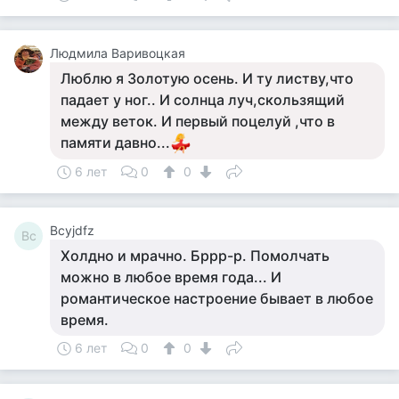
Людмила Варивоцкая
Люблю я Золотую осень. И ту листву,что
падает у ног.. И солнца луч,скользящий
между веток. И первый поцелуй ,что в
памяти давно...
6 лет
0
0
Bcyjdfz
Bc
Холдно и мрачно. Бррр-р. Помолчать
можно в любое время года... И
романтическое настроение бывает в любое
время.
6 лет
0
0