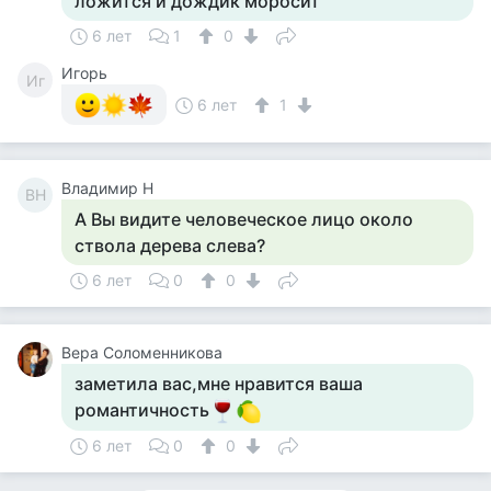
ложится и дождик моросит
6 лет
1
0
Игорь
Иг
6 лет
1
Владимир Н
ВН
А Вы видите человеческое лицо около
ствола дерева слева?
6 лет
0
0
Вера Соломенникова
заметила вас,мне нравится ваша
романтичность
6 лет
0
0