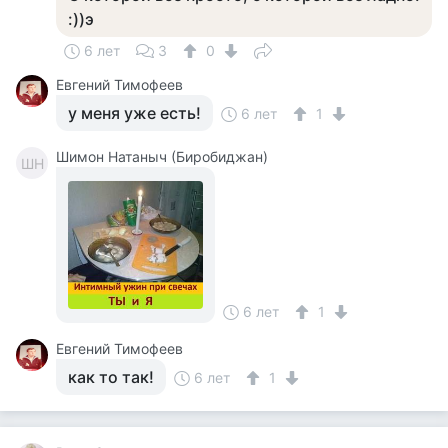
:))э
6 лет
3
0
Евгений Тимофеев
у меня уже есть!
6 лет
1
Шимон Натаныч (Биробиджан)
ШН
6 лет
1
Евгений Тимофеев
как то так!
6 лет
1