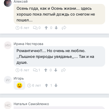
Алексей
Осень года, как и Осень жизни... здесь
хорошо пока лютый дождь со снегом не
пошел...
6 лет
0
0
Ирина Нестерова
ИН
Романтично!!... Но очень не люблю.
,,Пышное природы увяданье,,... Так и на
душе.
6 лет
1
0
Игорь
Иг
6 лет
1
Наталья Самойленко
НС