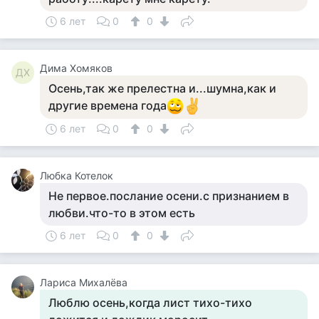
6 лет
0
0
Дима Хомяков
ДХ
Осень,так же прелестна и...шумна,как и
другие времена года
6 лет
0
0
Любка Котелок
Не первое.послание осени.с признанием в
любви.что-то в этом есть
6 лет
0
0
Лариса Михалёва
Люблю осень,когда лист тихо-тихо