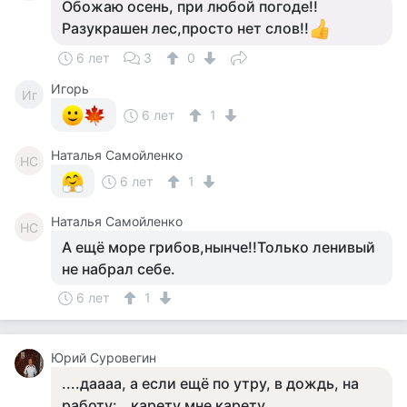
Обожаю осень, при любой погоде!!
Разукрашен лес,просто нет слов!!
6 лет
3
0
Игорь
Иг
6 лет
1
Наталья Самойленко
НС
6 лет
1
Наталья Самойленко
НС
А ещё море грибов,нынче!!Только ленивый
не набрал себе.
6 лет
1
Юрий Суровегин
....даааа, а если ещё по утру, в дождь, на
работу:...карету мне карету.