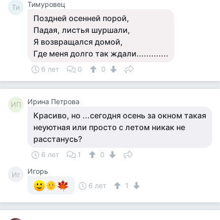
Тимуровец
Ти
Поздней осенней порой,
Падая, листья шуршали,
Я возвращался домой,
Где меня долго так ждали.............
6 лет
0
0
Ирина Петрова
ИП
Красиво, но ...сегодня осень за окном такая
неуютная или просто с летом никак не
расстанусь?
6 лет
1
0
Игорь
Иг
6 лет
1