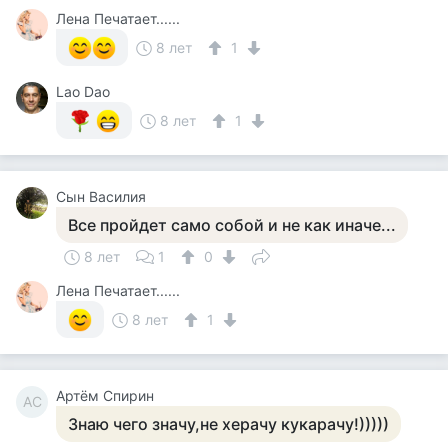
Лена Печатает......
8 лет
1
Lao Dao
8 лет
1
Сын Василия
Все пройдет само собой и не как иначе...
8 лет
1
0
Лена Печатает......
8 лет
1
Артём Спирин
АС
Знаю чего значу,не херачу кукарачу!)))))