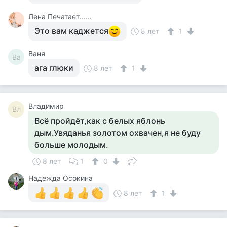
Лена Печатает......
Это вам каджется
8 лет
1
Ваня
Ва
ага глюки
8 лет
1
Владимир
Вл
Всё пройдёт,как с белых яблонь
дым.Увяданья золотом охвачен,я не буду
больше молодым.
8 лет
1
0
Надежда Осокина
8 лет
1