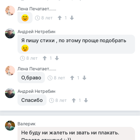
Лена Печатает......
8 лет
1
Андрей Нетребин
Я пишу стихи , по этому проще подобрать
8 лет
1
Лена Печатает......
О,браво
8 лет
1
Андрей Нетребин
Спасибо
8 лет
1
Валерик
Не буду ни жалеть ни звать ни плакать.