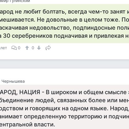
мир Гулинский
арод не любит болтать, всегда чем-то занят 
мешивается. Не довольные в целом тоже. П
аскачивая недовольство, подпиндосные пол
а 30 серебреников подначивая и привлекая 
 лет
0
0
а Чернышева
АРОД, НАЦИЯ - В широком и общем смысле 
бъединение людей, связанных более или ме
одством и говорящих на одном языке. Народ,
анимает определенную территорию и подчи
ентральной власти.