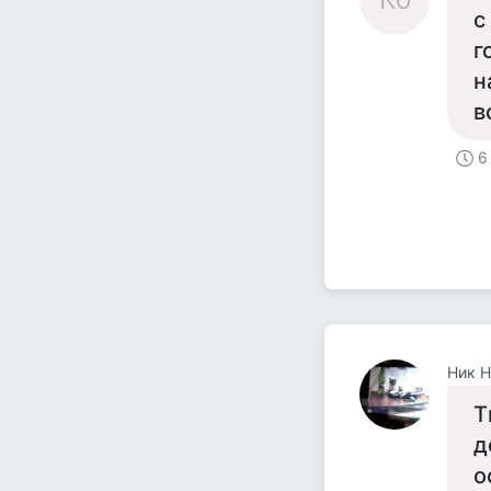
с
г
н
в
6
Ник Н
Т
д
о