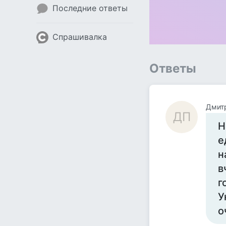
Последние ответы
Спрашивалка
Ответы
Дмит
ДП
Н
е
н
в
г
У
о