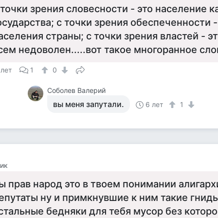
 точки зрения словесности - это население к
осударства; с точки зрения обеспеченности 
аселения страны; с точки зрения властей - эт
сем недоволен.....вот такое многоранное слов
 лет
1
0
Соболев Валерий
вы меня запутали.
6 лет
1
ик
ы прав народ это в твоем понимании алигарх
епутаты ну и примкнувшие к ним такие гниды
стальные бедняки для тебя мусор без котор