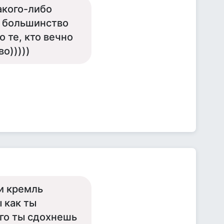
акого-либо
- большинство
о те, кто вечно
о)))))
и кремль
 как ты
ого ты сдохнешь