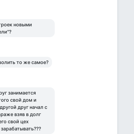
строек новыми
ели"?
волить то же самое?
друг занимается
того свой дом и
другой друг начал с
араже взяв в долг
его свой цех
 зарабатывать???