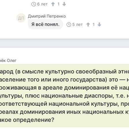
6 лет
1
Дмитрий Петренко
ДП
Я всё понял.
5 лет
1
нёк Олег
арод (в смысле культурно своеобразный этно
аселение того или иного государства) это — 
роживающая в ареале доминирования её на
ультуры, плюс национальные диаспоры, т.е. 
оответствующей национальной культуры, п
реалах доминирования иных национальных ку
акое определение?