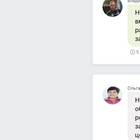
Влади
Н
в
р
з
5
Ольг
Н
о
р
з
ц