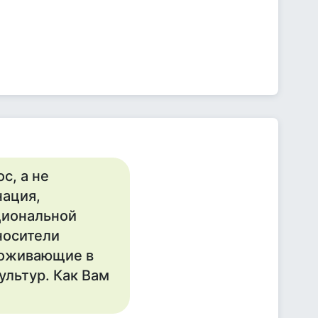
с, а не
нация,
циональной
носители
роживающие в
льтур. Как Вам