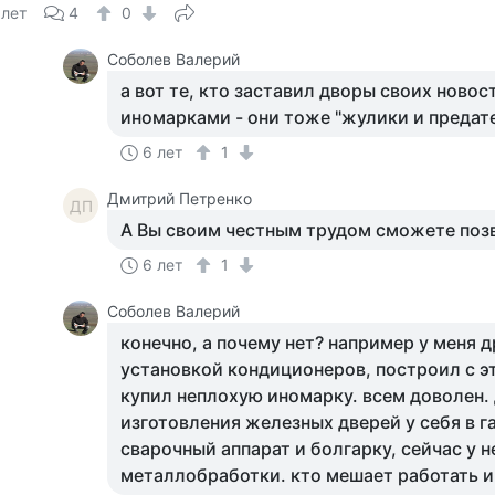
 лет
4
0
Соболев Валерий
а вот те, кто заставил дворы своих ново
иномарками - они тоже "жулики и предат
6 лет
1
Дмитрий Петренко
ДП
А Вы своим честным трудом сможете поз
6 лет
1
Соболев Валерий
конечно, а почему нет? например у меня 
установкой кондиционеров, построил с э
купил неплохую иномарку. всем доволен. 
изготовления железных дверей у себя в г
сварочный аппарат и болгарку, сейчас у н
металлобработки. кто мешает работать и