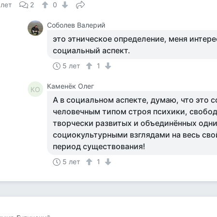
 лет
2
0
Соболев Валерий
это этническое определение, меня интер
социальный аспект.
5 лет
1
Каменёк Олег
КО
А в социальном аспекте, думаю, что это 
человечным типом строя психики, свобо
творчески развитых и объединённых одн
социокультурными взглядами на весь св
период существования!
5 лет
1