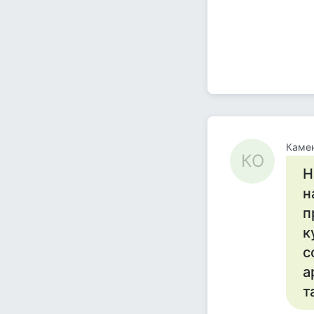
Каме
КО
Н
н
п
к
с
а
т