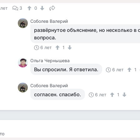
 лет
3
0
Соболев Валерий
развёрнутое объяснение, но несколько в 
вопроса.
6 лет
1
Ольга Чернышева
Вы спросили. Я ответила.
6 лет
1
Соболев Валерий
согласен. спасибо.
6 лет
1
то