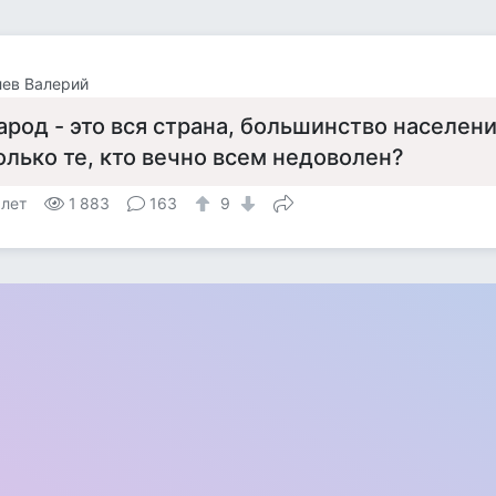
ев Валерий
арод - это вся страна, большинство населен
олько те, кто вечно всем недоволен?
 лет
1 883
163
9