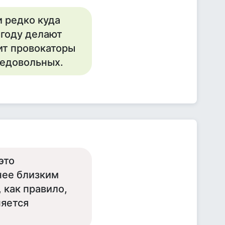
и редко куда
огоду делают
ит провокаторы
недовольных.
это
нее близким
 как правило,
няется