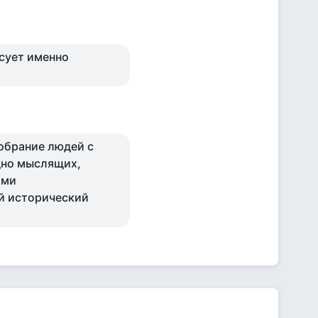
есует именно
собрание людей с
дно мыслящих,
ими
ой исторический