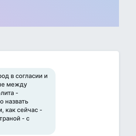
род в согласии и
ане между
лита -
о назвать
 как сейчас -
траной - с