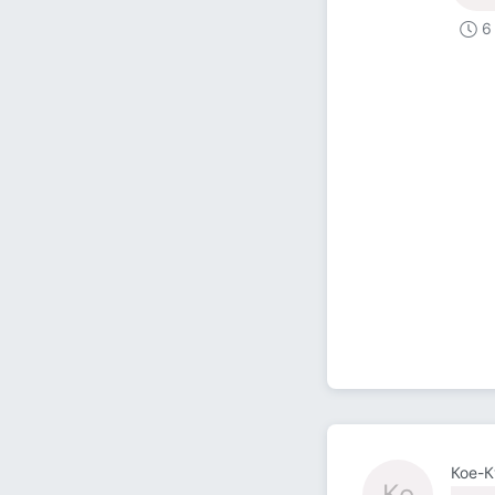
6
Кое-К
Ко