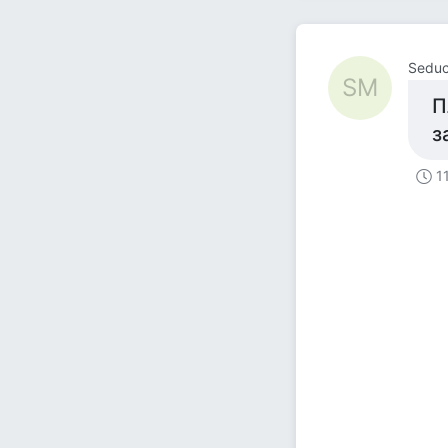
Seduc
SM
П
з
1