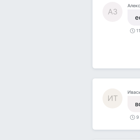
Алекс
АЗ
е
1
Иваси
ИТ
в
9