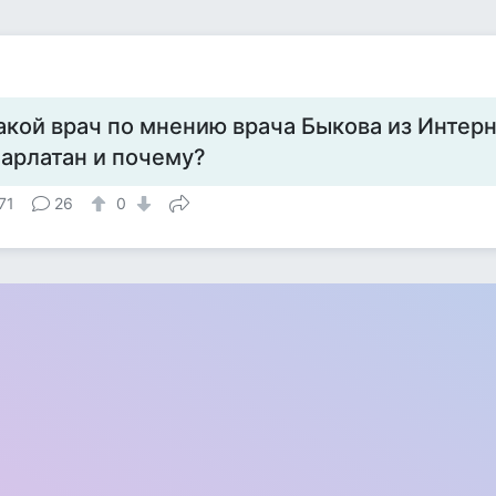
акой врач по мнению врача Быкова из Интерн
арлатан и почему?
71
26
0