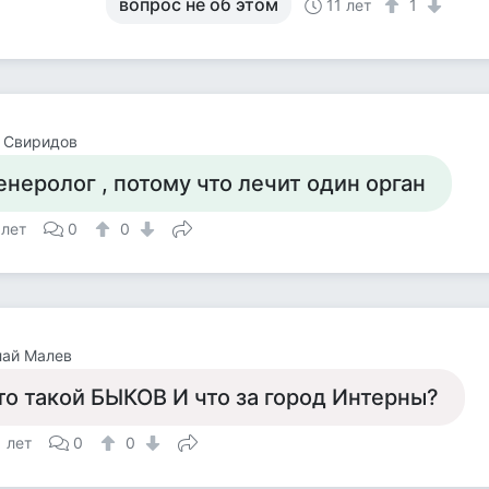
вопрос не об этом
11 лет
1
 Свиридов
енеролог , потому что лечит один орган
 лет
0
0
лай Малев
то такой БЫКОВ И что за город Интерны?
1 лет
0
0