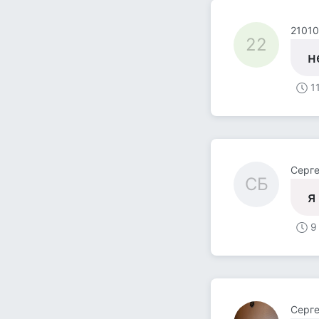
21010
22
н
1
Серге
СБ
я
9
Серг