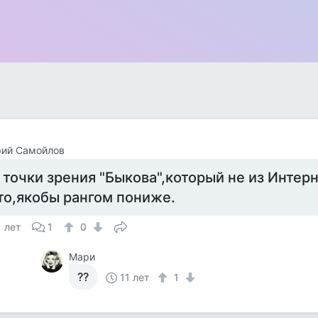
рий Самойлов
 точки зрения "Быкова",который не из Интер
то,якобы рангом пониже.
1 лет
1
0
Мари
??
11 лет
1