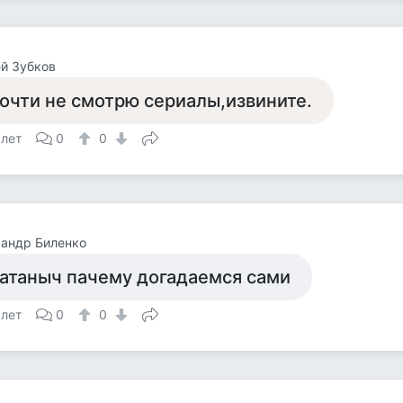
й Зубков
очти не смотрю сериалы,извините.
 лет
0
0
андр Биленко
атаныч пачему догадаемся сами
 лет
0
0