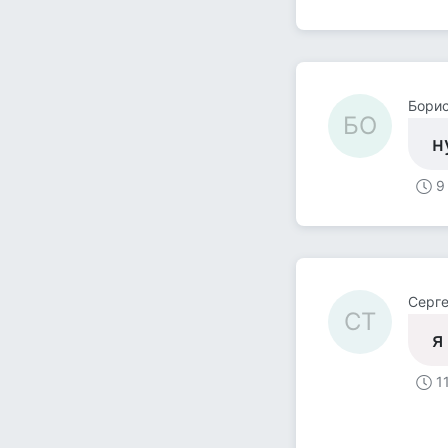
Бори
БО
н
9
Серге
СТ
я
1