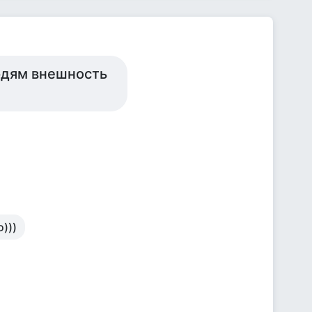
людям внешность
)))