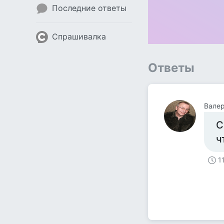
Последние ответы
Спрашивалка
Ответы
Вале
С
ч
1