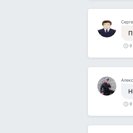
Серге
П
9
Алекс
Н
9