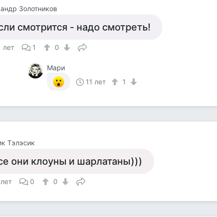
андр Золотников
сли смотрится - надо смотреть!
1 лет
1
0
Мари
11 лет
1
к Тэлэсик
се они клоуны и шарлатаны)))
 лет
0
0