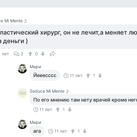
e Mi Mente ;)
ластический хирург, он не лечит,а меняет 
а деньги )
1 лет
3
0
Мари
Йееесссс
11 лет
1
Seduce Mi Mente ;)
SM
По его мнению там нету врачей кроме него
11 лет
1
Мари
ага
11 лет
1