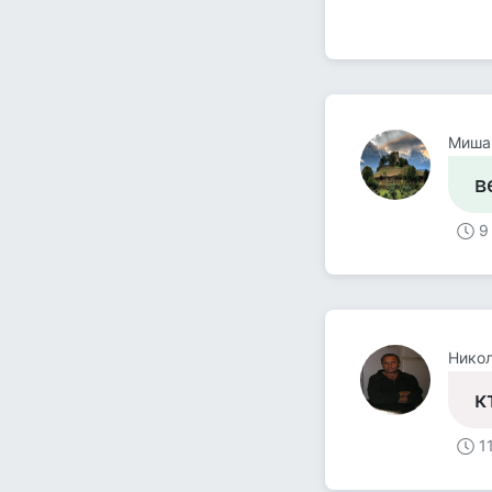
Миша
в
9
Нико
к
1