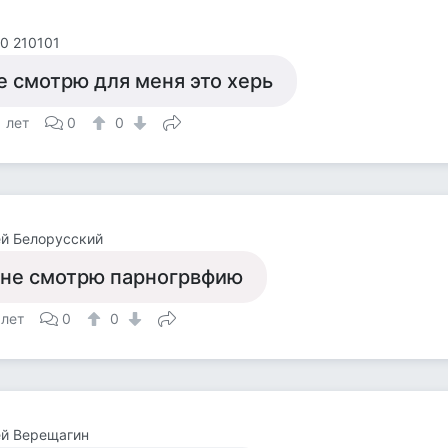
0 210101
е смотрю для меня это херь
1 лет
0
0
й Белорусский
 не смотрю парногрвфию
 лет
0
0
ей Верещагин