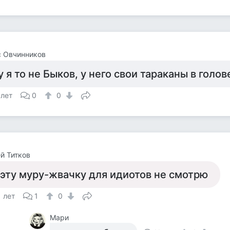
с Овчинников
у я то не Быков, у него свои тараканы в голов
 лет
0
0
й Титков
 эту муру-жвачку для идиотов не смотрю
1 лет
1
0
Мари